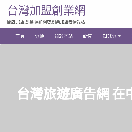
台灣加盟創業網
開店,加盟,創業,連鎖開店,創業加盟者情報站
加
盟
首頁
分類
關於本站
新聞
知識分享
創
業
網
站
連
結
台灣旅遊廣告網 在