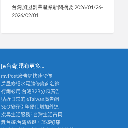
台灣加盟創業產業新聞摘要 2026/01/26-
2026/02/01
[e台灣]還有更多…
myPost廣告網
快速發佈
房屋修繕
水電維修廠商名錄
行銷必用:台灣B2B
分類廣告
貼近日常的
eTaiwan廣告網
SEO搜尋引擎優化
增加外連
搜尋生活服務? 台灣
生活黃頁
赴台遊,台灣旅遊
，旅遊好康