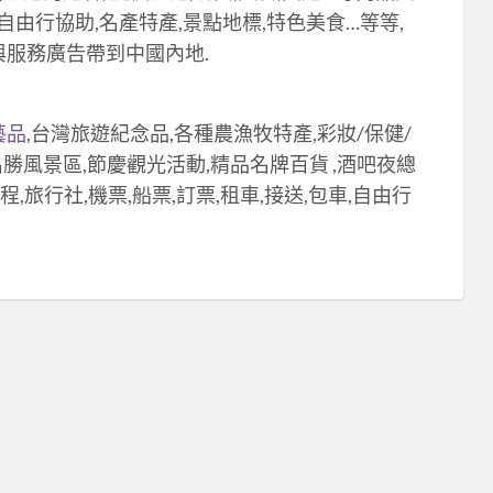
自由行協助,名產特產,景點地標,特色美食…等等,
與服務廣告帶到中國內地.
藝品
,台灣旅遊紀念品,各種農漁牧特產,彩妝/保健/
,名勝風景區,節慶觀光活動,精品名牌百貨 ,酒吧夜總
,旅行社,機票,船票,訂票,租車,接送,包車,自由行