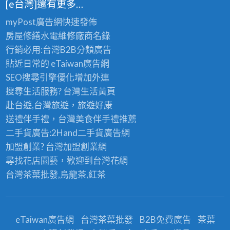
[e台灣]還有更多…
myPost廣告網
快速發佈
房屋修繕
水電維修廠商名錄
行銷必用:台灣B2B
分類廣告
貼近日常的
eTaiwan廣告網
SEO搜尋引擎優化
增加外連
搜尋生活服務? 台灣
生活黃頁
赴台遊,台灣旅遊
，旅遊好康
送禮伴手禮，台灣美食
伴手禮
推薦
二手貨廣告:2Hand
二手貨
廣告網
加盟創業? 台灣
加盟創業
網
尋找花店園藝，歡迎到
台灣花網
台灣茶葉批發
,烏龍茶,紅茶
eTaiwan廣告網
台灣茶葉批發
B2B免費廣告
茶葉