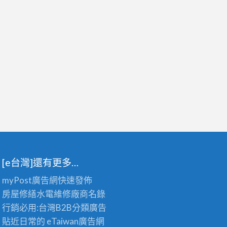
[e台灣]還有更多…
myPost廣告網
快速發佈
房屋修繕
水電維修廠商名錄
行銷必用:台灣B2B
分類廣告
貼近日常的
eTaiwan廣告網