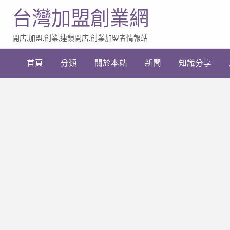
台灣加盟創業網
開店,加盟,創業,連鎖開店,創業加盟者情報站
加
盟
首頁
分類
關於本站
新聞
知識分享
創
業
網
站
連
結