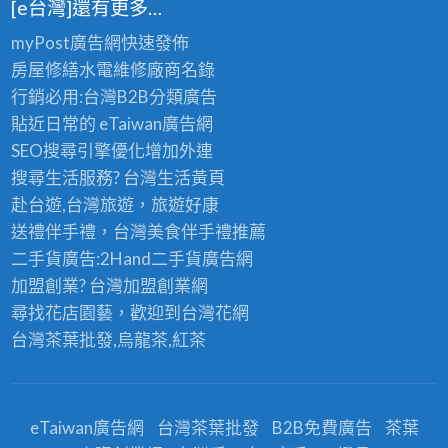
[e台灣]還有更多…
myPost廣告網
快速發佈
房屋修繕
水電維修廠商名錄
行銷必用:台灣B2B
分類廣告
貼近日常的
eTaiwan廣告網
SEO搜尋引擎優化
增加外連
搜尋生活服務? 台灣
生活黃頁
赴台遊,台灣旅遊
，旅遊好康
送禮伴手禮，台灣美食
伴手禮
推薦
二手貨廣告:2Hand
二手貨
廣告網
加盟創業? 台灣
加盟創業
網
尋找花店園藝，歡迎到
台灣花網
台灣茶葉批發
,烏龍茶,紅茶
eTaiwan廣告網
台灣茶葉批發
B2B免費廣告
茶葉