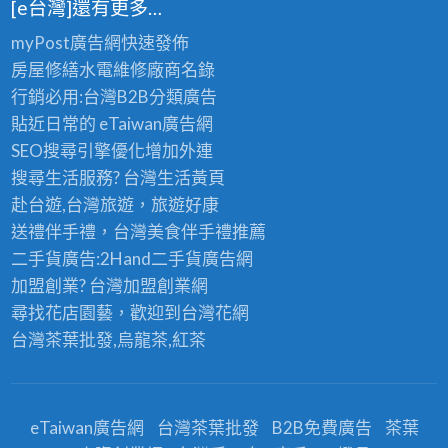
[e台灣]還有更多…
myPost廣告網
快速發佈
房屋修繕
水電維修廠商名錄
行銷必用:台灣B2B
分類廣告
貼近日常的
eTaiwan廣告網
SEO搜尋引擎優化
增加外連
搜尋生活服務? 台灣
生活黃頁
赴台遊,台灣旅遊
，旅遊好康
送禮伴手禮，台灣美食
伴手禮
推薦
二手貨廣告:2Hand
二手貨
廣告網
加盟創業? 台灣
加盟創業
網
尋找花店園藝，歡迎到
台灣花網
台灣茶葉批發
,烏龍茶,紅茶
eTaiwan廣告網
台灣茶葉批發
B2B免費廣告
茶葉