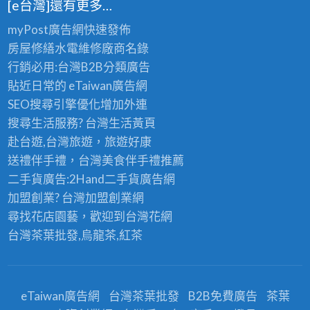
[e台灣]還有更多…
myPost廣告網
快速發佈
房屋修繕
水電維修廠商名錄
行銷必用:台灣B2B
分類廣告
貼近日常的
eTaiwan廣告網
SEO搜尋引擎優化
增加外連
搜尋生活服務? 台灣
生活黃頁
赴台遊,台灣旅遊
，旅遊好康
送禮伴手禮，台灣美食
伴手禮
推薦
二手貨廣告:2Hand
二手貨
廣告網
加盟創業? 台灣
加盟創業
網
尋找花店園藝，歡迎到
台灣花網
台灣茶葉批發
,烏龍茶,紅茶
eTaiwan廣告網
台灣茶葉批發
B2B免費廣告
茶葉