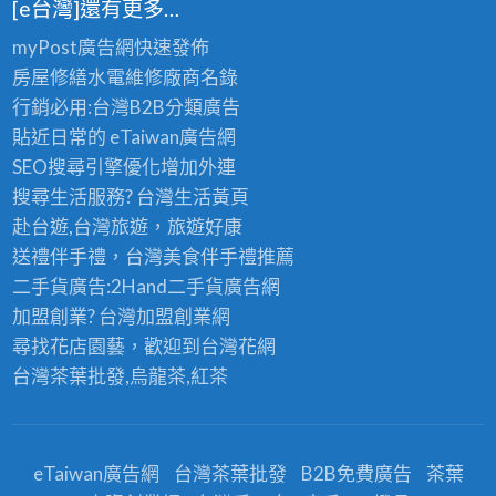
[e台灣]還有更多…
myPost廣告網
快速發佈
房屋修繕
水電維修廠商名錄
行銷必用:台灣B2B
分類廣告
貼近日常的
eTaiwan廣告網
SEO搜尋引擎優化
增加外連
搜尋生活服務? 台灣
生活黃頁
赴台遊,台灣旅遊
，旅遊好康
送禮伴手禮，台灣美食
伴手禮
推薦
二手貨廣告:2Hand
二手貨
廣告網
加盟創業? 台灣
加盟創業
網
尋找花店園藝，歡迎到
台灣花網
台灣茶葉批發
,烏龍茶,紅茶
eTaiwan廣告網
台灣茶葉批發
B2B免費廣告
茶葉