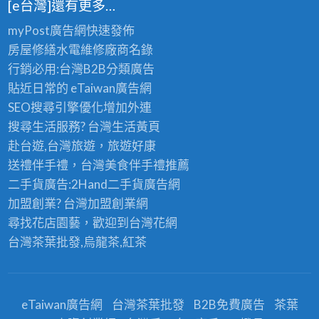
[e台灣]還有更多…
myPost廣告網
快速發佈
房屋修繕
水電維修廠商名錄
行銷必用:台灣B2B
分類廣告
貼近日常的
eTaiwan廣告網
SEO搜尋引擎優化
增加外連
搜尋生活服務? 台灣
生活黃頁
赴台遊,台灣旅遊
，旅遊好康
送禮伴手禮，台灣美食
伴手禮
推薦
二手貨廣告:2Hand
二手貨
廣告網
加盟創業? 台灣
加盟創業
網
尋找花店園藝，歡迎到
台灣花網
台灣茶葉批發
,烏龍茶,紅茶
eTaiwan廣告網
台灣茶葉批發
B2B免費廣告
茶葉