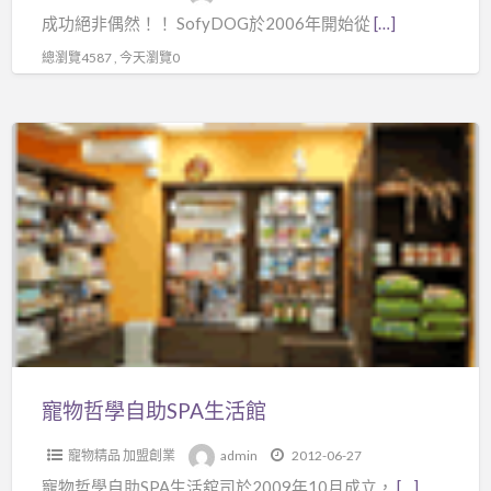
coolbuy.com.tw
成功絕非偶然！！ SofyDOG於2006年開始從
[…]
總瀏覽4587 , 今天瀏覽0
寵
物
哲
學
自
助
SPA
生
活
館
寵物哲學自助SPA生活館
寵物精品 加盟創業
admin
2012-06-27
寵物哲學自助SPA生活舘司於2009年10月成立，
[…]