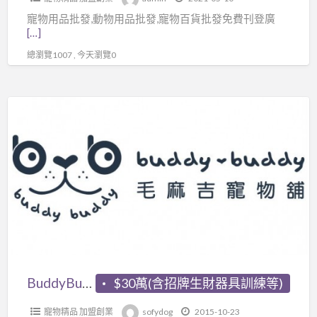
發,
寵物用品批發,動物用品批發,寵物百貨批發免費刊登廣
寵
[…]
物
總瀏覽1007 , 今天瀏覽0
百
貨
批
BuddyBuddy
發
毛
相
麻
關
吉
可
寵
免
物
費
鋪
刊
登
廣
BuddyBuddy毛麻吉寵物鋪
$30萬(含招牌生財器具訓練等)
告
在
寵物精品 加盟創業
sofydog
2015-10-23