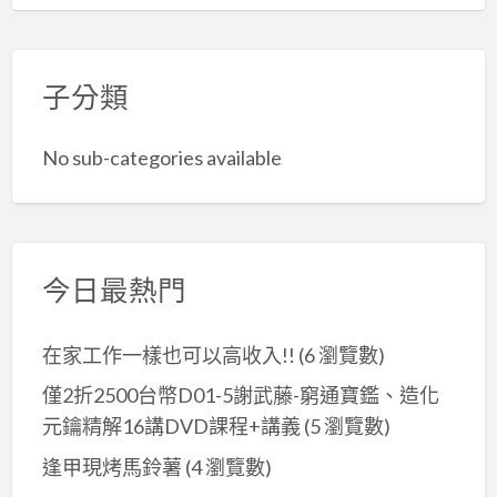
子分類
No sub-categories available
今日最熱門
在家工作一樣也可以高收入!!
(6 瀏覽數)
僅2折2500台幣D01-5謝武藤-窮通寶鑑、造化
元鑰精解16講DVD課程+講義
(5 瀏覽數)
逢甲現烤馬鈴薯
(4 瀏覽數)