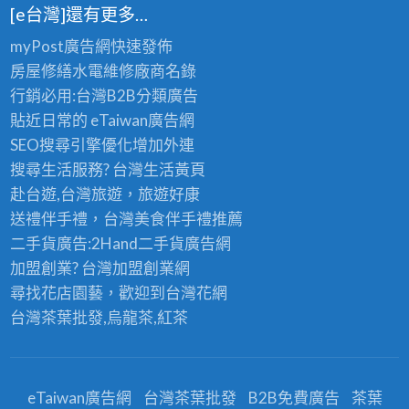
[e台灣]還有更多…
myPost廣告網
快速發佈
房屋修繕
水電維修廠商名錄
行銷必用:台灣B2B
分類廣告
貼近日常的
eTaiwan廣告網
SEO搜尋引擎優化
增加外連
搜尋生活服務? 台灣
生活黃頁
赴台遊,台灣旅遊
，旅遊好康
送禮伴手禮，台灣美食
伴手禮
推薦
二手貨廣告:2Hand
二手貨
廣告網
加盟創業? 台灣
加盟創業
網
尋找花店園藝，歡迎到
台灣花網
台灣茶葉批發
,烏龍茶,紅茶
eTaiwan廣告網
台灣茶葉批發
B2B免費廣告
茶葉