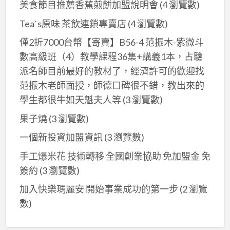
美食節目推薦香蕉煎餅加盟說明會
(4 瀏覽數)
Tea`s原味 茶飲連鎖專賣店
(4 瀏覽數)
僅2折7000台幣【寄賣】B56-4 范振木-紫微斗
數高級班（4）教學課程36集+講義1本，占驗
派名師目前最好的教材了，經濟許可的歡迎找
范振木老師面授，師德口碑很不錯，教出來的
學生都很牛如天魁夫人等
(3 瀏覽數)
果子燒
(3 瀏覽數)
一個新投資加盟資訊
(3 瀏覽數)
手工爆米花 技術轉移 全國創業協助 免加盟金 免
簽約
(3 瀏覽數)
加入快樂瑪麗安 開始事業成功的第一步
(2 瀏覽
數)