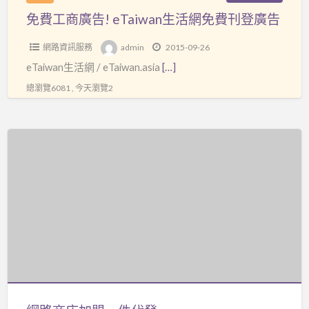
免
免費工商廣告! eTaiwan生活網免費刊登廣告
費
刊
網路資訊服務
admin
2015-09-26
登
eTaiwan生活網 / eTaiwan.asia
[…]
廣
總瀏覽6081 , 今天瀏覽2
告
網
路
商
店
加
盟
一
件
代
發