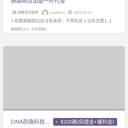
網路商店加盟一件代發
網路資訊服務
snack321
2015-07-27
1.想要網路開店卻沒有貨源，不想存貨 2.沒有完整
[…]
總瀏覽2975 , 今天瀏覽2
DNA
防
偽
科
技
應
用
DNA防偽科技應用
$200萬(保證金+權利金)