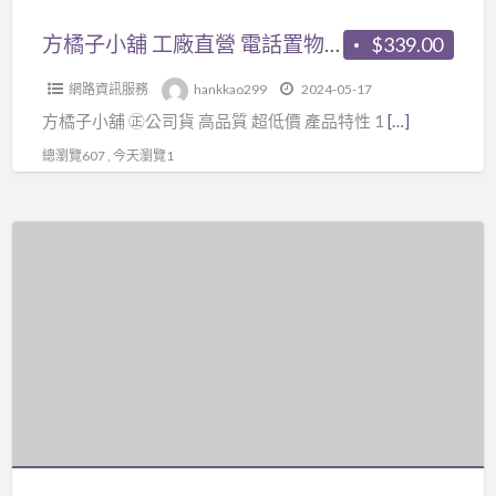
營
電
方橘子小舖 工廠直營 電話置物架 旋轉電話架 公司貨 高品質 超低價339元/個(CH-263)
$339.00
話
網路資訊服務
hankkao299
2024-05-17
置
方橘子小舖 ㊣公司貨 高品質 超低價 產品特性 1
[…]
物
架
總瀏覽607 , 今天瀏覽1
旋
轉
君
電
超
話
高
架
科
公
技
司
有
貨
限
高
公
品
司
質