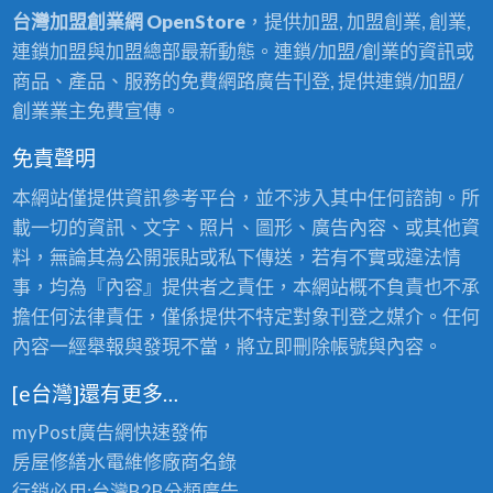
台灣加盟創業網 OpenStore
，提供加盟, 加盟創業, 創業,
連鎖加盟與加盟總部最新動態。連鎖/加盟/創業的資訊或
商品、產品、服務的免費網路廣告刊登, 提供連鎖/加盟/
創業業主免費宣傳。
免責聲明
本網站僅提供資訊參考平台，並不涉入其中任何諮詢。所
載一切的資訊、文字、照片、圖形、廣告內容、或其他資
料，無論其為公開張貼或私下傳送，若有不實或違法情
事，均為『內容』提供者之責任，本網站概不負責也不承
擔任何法律責任，僅係提供不特定對象刊登之媒介。任何
內容一經舉報與發現不當，將立即刪除帳號與內容。
[e台灣]還有更多…
myPost廣告網
快速發佈
房屋修繕
水電維修廠商名錄
行銷必用:台灣B2B
分類廣告