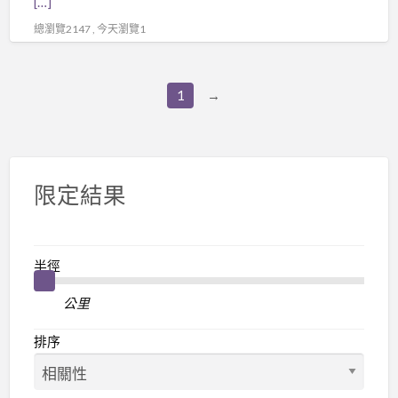
[…]
能
總瀏覽2147 , 今天瀏覽1
做
的
事
1
→
業！！
限定結果
半徑
公里
排序