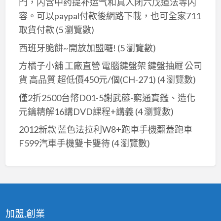
門，内含中药提补运气和真人闭六戊道法等内
容。可以paypal付款後網路下載，也可全家711
取貨付款
(5 瀏覽數)
西班牙脆餅~開放加盟囉!
(5 瀏覽數)
方橘子小舖 工廠直營 電腦鍵盤架 鍵盤抽屜 公司
貨 高品質 超低價450元/個(CH-271)
(4 瀏覽數)
僅2折2500台幣D01-5謝武藤-窮通寶鑑、造化
元鑰精解16講DVD課程+講義
(4 瀏覽數)
2012新款 藍色法拉利W8+跑車手機翻蓋跑車
F599汽車手機雙卡雙待
(4 瀏覽數)
加盟,創業