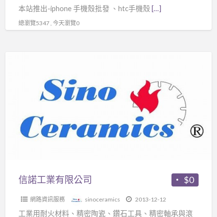
本站推出-iphone 手機殼批發 、htc手機殼
[…]
一
件
總瀏覽5347 , 今天瀏覽0
代
發
信
諾
工
業
有
限
公
司
信諾工業有限公司
$0
網路資訊服務
sinoceramics
2013-12-12
工業用耐火材料、精密陶瓷、鑽石工具、精密軸承與滾