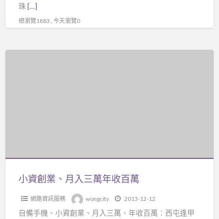
珠
[…]
總瀏覽1883 , 今天瀏覽0
小
資
創
業、
月
入
三
萬
年
收
小資創業、月入三萬年收百萬
百
網路資訊服務
wongcity
2013-12-12
萬
自備手機、小資創業、月入三萬、年收百萬：西屯逢甲