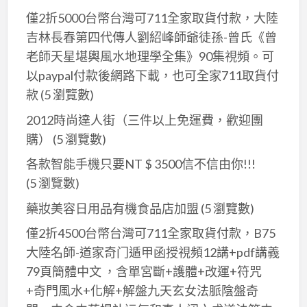
僅2折5000台幣台灣可711全家取貨付款，大陸
吉林長春第四代傳人劉紹峰師爺徒孫-曾氏《曾
老師天星堪輿風水地理學全集》90集視頻。可
以paypal付款後網路下載，也可全家711取貨付
款
(5 瀏覽數)
2012時尚達人街（三件以上免運費，歡迎團
購）
(5 瀏覽數)
各款智能手機只要NT $ 3500信不信由你!!!
(5 瀏覽數)
藥妝美容日用品有機食品店加盟
(5 瀏覽數)
僅2折4500台幣台灣可711全家取貨付款，B75
大陸名師-道家奇门遁甲函授視頻12講+pdf講義
79頁簡體中文 ，含單宮斷+護體+改運+符咒
+奇門風水+化解+解盤九天玄女法脈陰盤奇