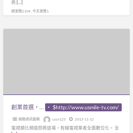
商
[…]
總瀏覽2104 , 今天瀏覽1
創
業
首
選，
只
要
家
庭
中
有
創業首選，只要家庭中有網路就能做的事業！！
$http://www.usmile-tv.com/
網
網路資訊服務
casn123
2013-11-12
路
電視類比頻道即將退場，有線電視業者全面數位化。 全
就