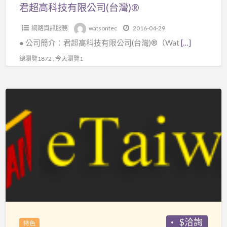
(台
君超高科技有限公司(台灣)®
超
灣)®
低
網路資訊服務
watsontec
2016-04-29
價
● 公司簡介：君超高科技有限公司(台灣)®（Wat
[…]
339
總瀏覽1872 , 今天瀏覽1
元/
個
(CH-
免
263)
費
工
商
廣
告!
eTaiwan
生
活
網
$洽詢
特色