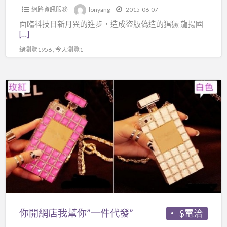
網路資訊服務
lonyang
2015-06-07
面臨科技日新月異的進步，造成盜版偽造的猖獗 龍揚國
[…]
總瀏覽1956 , 今天瀏覽1
你
開
網
店
我
幫
你”
一
件
代
你開網店我幫你”一件代發”
$電洽
發”