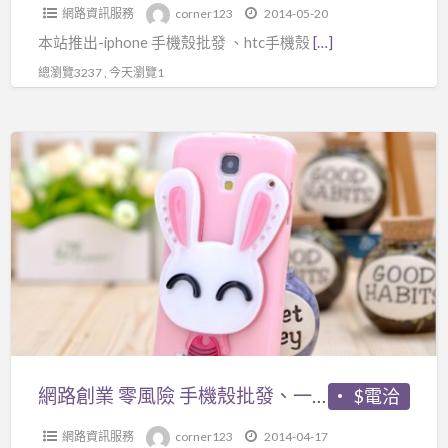
網路資訊服務
corner123
2014-05-20
本站推出-iphone 手機殼批發 、htc手機殼
[…]
總瀏覽3237 , 今天瀏覽1
網
路
創
業
零
風
險
手
機
殼
網路創業 零風險 手機殼批發、一件代發
$電洽
批
網路資訊服務
corner123
2014-04-17
發、