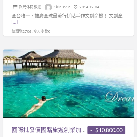
美
觀光休閒旅遊
Kirin0512
2014-12-04
最
全台唯一，推廣全球最流行拼貼手作文創商機！ 文創產
流
[…]
行
總瀏覽2706 , 今天瀏覽0
手
作
文
國
化
際
－
批
Daisy
發
Day
價
團
購
旅
遊
創
國際批發價團購旅遊創業加盟中心
$10,800.00
業