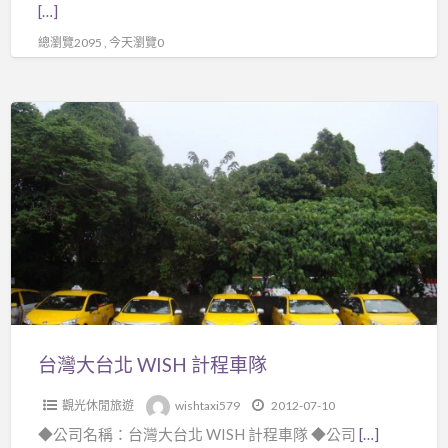
[…]
銷
總瀏覽2095 , 今天瀏覽0
加
盟
商
台
灣
大
台
北
WISH
計
程
車
隊
台灣大台北 WISH 計程車隊
觀光休閒旅遊
wishtaxi579
2012-07-10
◆公司名稱：台灣大台北 WISH 計程車隊 ◆公司
[…]