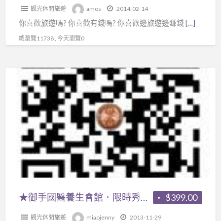
觀光休閒旅遊
amos
2014-02-14
加
你喜歡旅遊嗎? 你喜歡有錢嗎? 你喜歡邊旅遊邊賺錢
[…]
盟
中
總瀏覽11738 , 今天瀏覽0
心
★
御
手
國
醫
養
生
會
館．
限
★御手國醫養生會館．限時秀圖優惠開跑囉！★
$399.00
時
觀光休閒旅遊
miaojenny
2013-11-29
秀