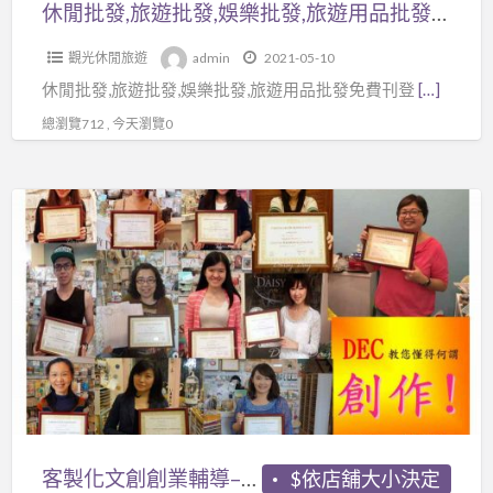
樂
休閒批發,旅遊批發,娛樂批發,旅遊用品批發相關可免費刊登廣告在coolbuy.com.tw
批
觀光休閒旅遊
admin
2021-05-10
發,
休閒批發,旅遊批發,娛樂批發,旅遊用品批發免費刊登
[…]
旅
遊
總瀏覽712 , 今天瀏覽0
用
品
客
批
製
發
化
相
文
關
創
可
創
免
業
費
輔
刊
導
登
–
客製化文創創業輔導–開店、素材批發、創意美術(輕鬆成為文創人)
$依店舖大小決定
廣