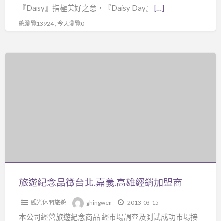
『Daisy』指極美好之意，『Daisy Day』
[…]
商
機！
總瀏覽13924 , 今天瀏覽0
旅
遊
紀
念
品
徵
台
北.
嘉
義.
旅遊紀念品徵台北.嘉義.高雄經銷加盟商
高
觀光休閒旅遊
ghingwen
2013-03-15
雄
本公司經營旅遊紀念商品 經市場調查及測試成功市場接
經