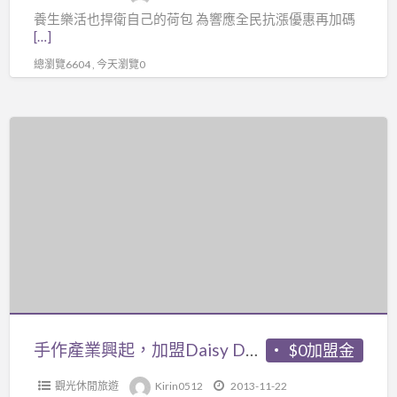
養生樂活也捍衛自己的荷包 為響應全民抗漲優惠再加碼
圖
[…]
優
總瀏覽6604 , 今天瀏覽0
惠
開
跑
手
囉！
作
★
產
業
興
起，
加
盟
Daisy
Day
手作產業興起，加盟Daisy Day先抓商機！
$0加盟金
先
觀光休閒旅遊
Kirin0512
2013-11-22
抓