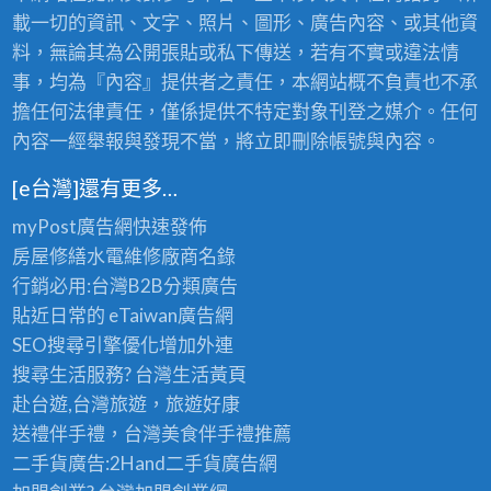
載一切的資訊、文字、照片、圖形、廣告內容、或其他資
料，無論其為公開張貼或私下傳送，若有不實或違法情
事，均為『內容』提供者之責任，本網站概不負責也不承
擔任何法律責任，僅係提供不特定對象刊登之媒介。任何
內容一經舉報與發現不當，將立即刪除帳號與內容。
[e台灣]還有更多…
myPost廣告網
快速發佈
房屋修繕
水電維修廠商名錄
行銷必用:台灣B2B
分類廣告
貼近日常的
eTaiwan廣告網
SEO搜尋引擎優化
增加外連
搜尋生活服務? 台灣
生活黃頁
赴台遊,台灣旅遊
，旅遊好康
送禮伴手禮，台灣美食
伴手禮
推薦
二手貨廣告:2Hand
二手貨
廣告網