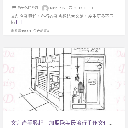
開
告
觀光休閒旅遊
Kirin0512
2015-10-30
店、
在
文創產業興起，各行各業皆想結合文創，產生更多不同
素
coolbuy.com.tw
價
[…]
材
總瀏覽15001 , 今天瀏覽0
批
發、
創
文
意
創
美
產
術
業
(輕
興
鬆
起
成
－
為
加
文
盟
創
歐
文創產業興起－加盟歐美最流行手作文化－Daisy Day
人)