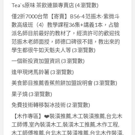
Tea`s原味 茶飲連鎖專賣店
(4 瀏覽數)
僅2折7000台幣【寄賣】B56-4 范振木-紫微斗
數高級班（4）教學課程36集+講義1本，占驗
派名師目前最好的教材了，經濟許可的歡迎找
范振木老師面授，師德口碑很不錯，教出來的
學生都很牛如天魁夫人等
(3 瀏覽數)
一個新投資加盟資訊
(3 瀏覽數)
逢甲現烤馬鈴薯
(3 瀏覽數)
美食節目推薦香蕉煎餅加盟說明會
(3 瀏覽數)
果子燒
(3 瀏覽數)
免費技術轉移製冰技術
(2 瀏覽數)
【木作專區】❤️裝潢推薦,木工裝潢推薦,台北木
工師傅,室內裝潢木工,裝潢木工推薦,木作工程,
木工師傅推薦,台北木工裝潢推薦,台北木作裝潢,