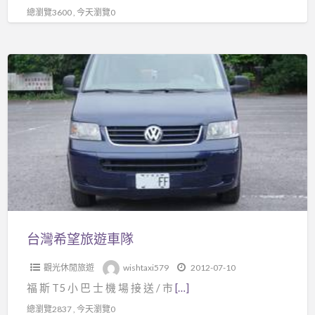
總瀏覽3600 , 今天瀏覽0
台
灣
希
望
旅
遊
車
隊
台灣希望旅遊車隊
觀光休閒旅遊
wishtaxi579
2012-07-10
福 斯 T5 小 巴 士 機 場 接 送 / 市
[…]
總瀏覽2837 , 今天瀏覽0