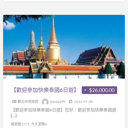
【歡
迎
參
加
快
樂
泰
國
6
日
【歡迎參加快樂泰國6日遊】
$26,000.00
遊】
觀光休閒旅遊
bondad99
2012-07-08
【歡迎參加快樂泰國6日遊】您好：歡迎參加快樂泰國遊
[…]
總瀏覽1771 , 今天瀏覽0