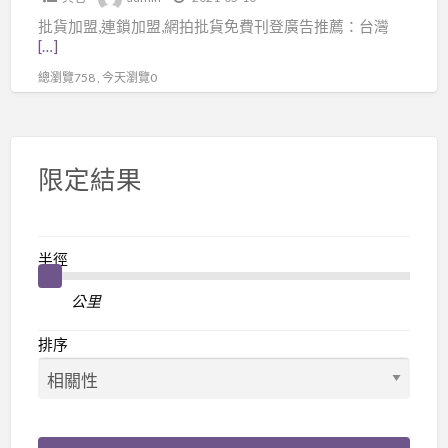
貨
批貨加盟,連鎖加盟,網拍批貨免費刊登廣告推薦：台灣
免
[…]
費
總瀏覽758 , 今天瀏覽0
刊
登
廣
告
限定結果
推
薦：
台
半徑
灣
批
公里
發
排序
批
貨
網