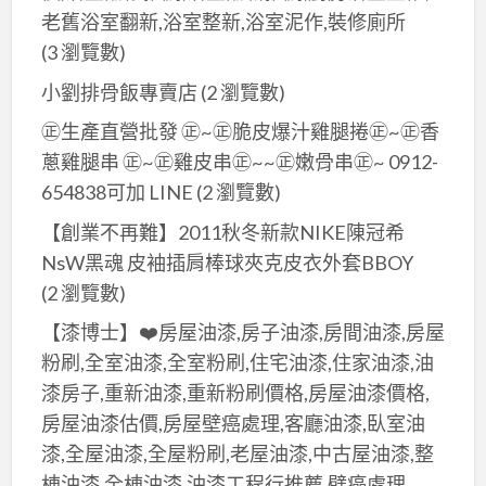
老舊浴室翻新,浴室整新,浴室泥作,裝修廁所
(3 瀏覽數)
小劉排骨飯專賣店
(2 瀏覽數)
㊣生產直營批發 ㊣~㊣脆皮爆汁雞腿捲㊣~㊣香
蔥雞腿串 ㊣~㊣雞皮串㊣~~㊣嫩骨串㊣~ 0912-
654838可加 LINE
(2 瀏覽數)
【創業不再難】2011秋冬新款NIKE陳冠希
NsW黑魂 皮袖插肩棒球夾克皮衣外套BBOY
(2 瀏覽數)
【漆博士】❤️房屋油漆,房子油漆,房間油漆,房屋
粉刷,全室油漆,全室粉刷,住宅油漆,住家油漆,油
漆房子,重新油漆,重新粉刷價格,房屋油漆價格,
房屋油漆估價,房屋壁癌處理,客廳油漆,臥室油
漆,全屋油漆,全屋粉刷,老屋油漆,中古屋油漆,整
棟油漆,全棟油漆,油漆工程行推薦,壁癌處理