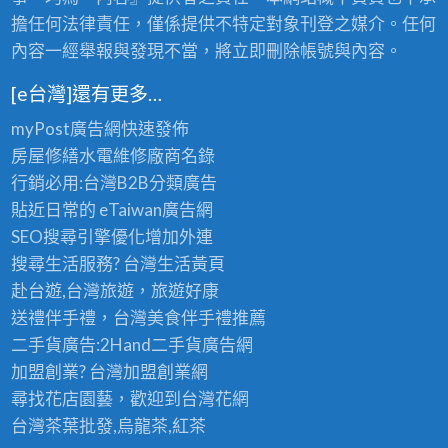
擔任何法律責任，僅係提供不特定對象刊登之媒介。任何
內容一經舉報與發現不當，將立即刪除帳號與內容。
[e台灣]還有更多…
myPost廣告網
快速發佈
房屋修繕
水電維修廠商名錄
行銷必用:台灣B2B
分類廣告
貼近日常的
eTaiwan廣告網
SEO搜尋引擎優化
增加外連
搜尋生活服務? 台灣
生活黃頁
赴台遊,台灣旅遊
，旅遊好康
送禮伴手禮，台灣美食
伴手禮
推薦
二手貨廣告:2Hand
二手貨
廣告網
加盟創業? 台灣
加盟創業
網
尋找花店園藝，歡迎到
台灣花網
台灣茶葉批發
,烏龍茶,紅茶