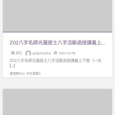
片
師
DVD+
光
【紙
蓮
本
居
講
士
義
八
Z02八字名師光蓮居士八字活斷函授講義上下冊（一共四講），共7百多頁。外面鮮少流傳，內容含金量極高，非外面一般庸書可比，學完您就比外面一般的命理師來得強，可幫人輕易論命。ps:另有光蓮八字氣數講義資料
1
字
本】
其它
guigushuzhai
2022-01-08
活
Z02八字名師光蓮居士八字活斷函授講義上下冊（一共
斷
[…]
函
總瀏覽930 , 今天瀏覽0
授
講
義
僅
上
2
下
折
冊
4500