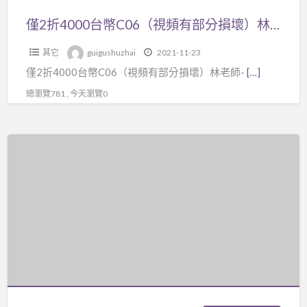
有
邏
本
美
部
輯
僅2折4000台幣C06（視頻有部分損壞）林老師-文王卦課程24講3DVD+【紙本講義】，97年舊版，卜卦:97年版24週 $45,000 金錢龜卦 米卦 數字卦 拆字卦 最新卦訣不必死背 起卦快 斷卦準 占天氣 財運 事業 股票 婚姻 無生辰八字卜流年算命
講
分
思
義
其它
guigushuzhai
2021-11-23
損
維
（文
僅2折4000台幣C06（視頻有部分損壞）林老師-
[…]
壞）
教
王
林
學
總瀏覽781 , 今天瀏覽0
聖
老
下
卦
師-
變
進
僅
文
得
階
2
王
簡
班）
折
卦
單，
5000
課
看
台
程
試
幣
24
看
D01-
講
1【取
3DVD+
用
【紙