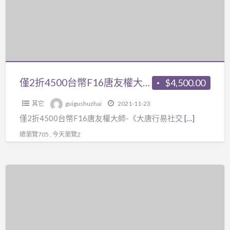
（一
台
共
幣
四
F16
講），
唐
共
友
7
權
僅2折4500台幣F16唐友權大師-《大唐行易社交頭像全集》23集視頻+《大唐行易頭像預測學234頁》電子檔，頭像案例分析、面部、面相六親關係等。最近這課程很多人買口碑也不錯
$4,500.00
百
大
多
其它
guigushuzhai
2021-11-23
師-
頁。
僅2折4500台幣F16唐友權大師-《大唐行易社交
[…]
《大
外
唐
總瀏覽705 , 今天瀏覽2
面
行
鮮
易
少
僅
社
流
2
交
傳，
折
頭
內
6000
像
容
台