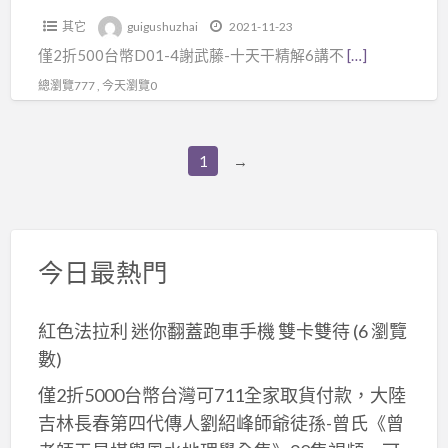
藤-
+影
卦
其它
guigushuzhai
2021-11-23
十
印
米
僅2折500台幣D01-4謝武藤-十天干精解6講不
[…]
天
本
卦
干
總瀏覽777 , 今天瀏覽0
講
數
精
義，
字
解
只
卦
1
→
6
限
拆
講
有
字
不
比
卦
含
較
最
今日最熱門
郵
好
新
費
的
卦
紅色法拉利 迷你翻蓋跑車手機 雙卡雙待
(6 瀏覽
八
訣
數)
字
不
取
僅2折5000台幣台灣可711全家取貨付款，大陸
必
用
吉林長春第四代傳人劉紹峰師爺徒孫-曾氏《曾
死
神