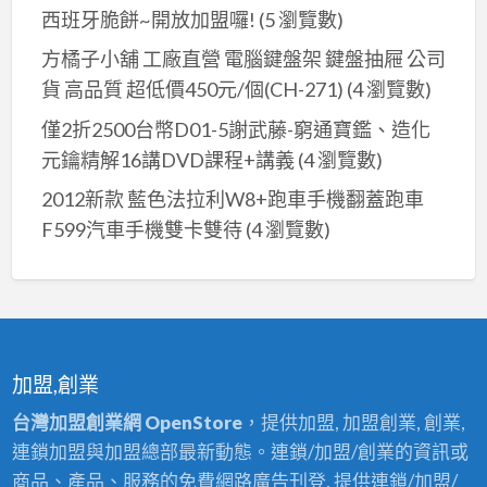
姻
西班牙脆餅~開放加盟囉!
(5 瀏覽數)
無
方橘子小舖 工廠直營 電腦鍵盤架 鍵盤抽屜 公司
生
貨 高品質 超低價450元/個(CH-271)
(4 瀏覽數)
辰
僅2折2500台幣D01-5謝武藤-窮通寶鑑、造化
八
元鑰精解16講DVD課程+講義
(4 瀏覽數)
字
卜
2012新款 藍色法拉利W8+跑車手機翻蓋跑車
流
F599汽車手機雙卡雙待
(4 瀏覽數)
年
算
命
加盟,創業
台灣加盟創業網 OpenStore
，提供加盟, 加盟創業, 創業,
連鎖加盟與加盟總部最新動態。連鎖/加盟/創業的資訊或
商品、產品、服務的免費網路廣告刊登, 提供連鎖/加盟/