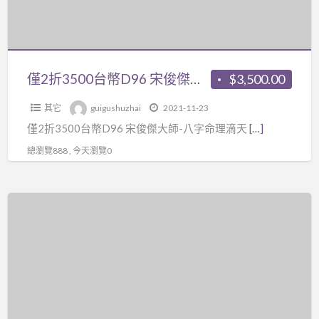
您
字
頁》
D96
就
教
電
宋
比
學
子
俊
外
課
檔，
傑
面
僅2折3500台幣D96 宋俊傑大師-八字命理滴天髓秘傳精解課程15講視頻+pdf講義，只適合高手看，屬於比較精進的課程了，但是在宋俊傑的邏輯思維教學下變得簡單，看試看
$3,500.00
程》
頭
大
一
共
像
其它
guigushuzhai
2021-11-23
師-
般
2
案
僅2折3500台幣D96 宋俊傑大師-八字命理滴天
[…]
八
的
打
例
字
總瀏覽888 , 今天瀏覽0
命
包
分
命
理
套
析、
理
師
課
僅
面
滴
來
程
2
部、
天
得
視
折
面
髓
強，
頻，
3000
相
秘
可
可
台
六
傳
幫
以
幣
親
精
人
網
C01（03
關