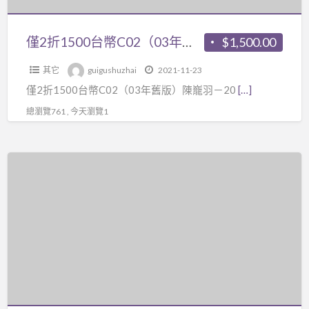
保
於
舊
證
比
版）
僅2折1500台幣C02（03年舊版）陳巃羽－2003年版卦例疑難問題1DVD+紙本講義 （文王聖卦進階班）
$1,500.00
班
較
陳
64
精
其它
guigushuzhai
2021-11-23
巃
講
進
僅2折1500台幣C02（03年舊版）陳巃羽－20
[…]
羽
2DVD+303
的
－
總瀏覽761 , 今天瀏覽1
頁
課
2003
講
程
年
義
僅
了，
版
紙
2
但
卦
本，
折
是
例
有
4000
在
疑
重
台
宋
難
新
幣
俊
問
整
C06（視
傑
題
理
頻
的
1DVD+紙
精