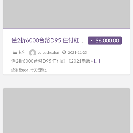
全
含
幣
集》
金
D95
23
量
任
集
極
付
視
高，
紅
僅2折6000台幣D95 任付紅 《2021新版+2019民間江湖盲派八字教學課程》共2打包套課程視頻，可以網路下載有折扣，也可以分開單買
$6,000.00
頻
非
《2021
+
外
其它
guigushuzhai
2021-11-23
新
《大
面
僅2折6000台幣D95 任付紅 《2021新版+
[…]
版
唐
一
+2019
總瀏覽804 , 今天瀏覽1
行
般
民
易
庸
間
頭
僅
書
江
像
2
可
湖
預
折
比，
盲
測
3500
學
派
學
台
完
八
234
幣