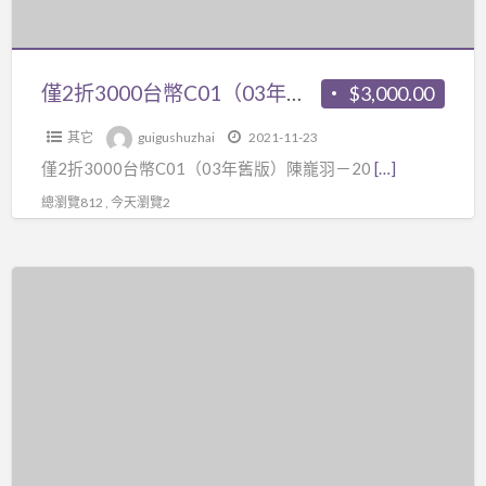
解
輕
路
年
係
課
易
下
舊
等。
程
論
載
版）
最
僅2折3000台幣C01（03年舊版）陳巃羽－2003年版文王聖卦師資保證班64講2DVD+303頁講義紙本，有重新整理精美
$3,000.00
15
命。
有
陳
近
講
ps:
折
其它
guigushuzhai
2021-11-23
巃
這
視
另
扣，
僅2折3000台幣C01（03年舊版）陳巃羽－20
[…]
羽
課
頻
有
也
－
程
總瀏覽812 , 今天瀏覽2
+pdf
光
可
2003
很
講
蓮
以
年
多
義，
八
僅
分
版
人
只
字
2
開
文
買
適
氣
折
單
王
口
合
數
1500
買
聖
碑
高
講
台
卦
也
手
義
幣
師
不
看，
資
C02（03
資
錯
屬
料
年