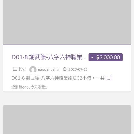
武
籐-
八
字
六
神
職
D01-8 謝武籐-八字六神職業論法32小時，一共2片DVD+【紙本講義1本】
$3,000.00
業
其它
guigushuzhai
2023-09-13
論
D01-8 謝武籐-八字六神職業論法32小時，一共
[…]
法
32
總瀏覽648 , 今天瀏覽1
小
時，
Z02
一
八
共
字
2
名