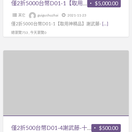
神
僅2折5000台幣D01-1【取用神精品】謝武藤-八字職業深入48集電腦版+影印本講義，只限有比較好的八字取用神基礎的客戶購買噢
$5,000.00
本
精
講
其它
guigushuzhai
2021-11-23
品】
義】，
僅2折5000台幣D01-1【取用神精品】謝武藤-
[…]
謝
97
武
總瀏覽753 , 今天瀏覽0
年
藤-
舊
八
版，
僅
字
卜
2
職
卦:97
折
業
年
500
深
版
台
入
24
幣
48
週
D01-
集
$45,000
4
電
金
謝
腦
錢
武
僅2折500台幣D01-4謝武藤-十天干精解6講不含郵費
$500.00
版
龜