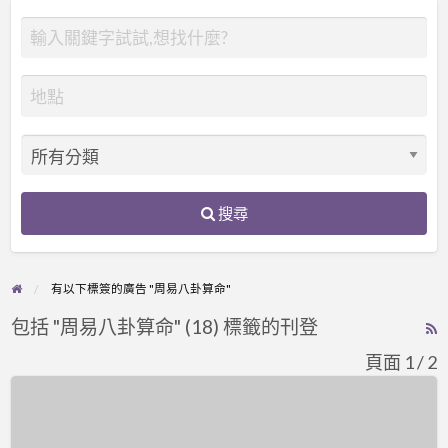
搜尋
有以下標簽的廣告 "周易八卦算命"
包括 "周易八卦算命" (18) 標籤的刊登
R
F
頁面 1 / 2
f
D01-
a
8
t
謝