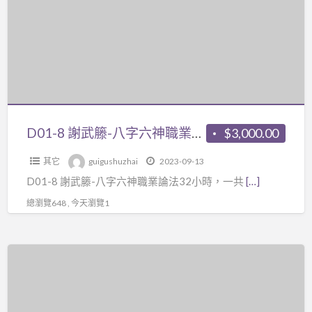
武
籐-
八
字
六
神
職
D01-8 謝武籐-八字六神職業論法32小時，一共2片DVD+【紙本講義1本】
$3,000.00
業
其它
guigushuzhai
2023-09-13
論
D01-8 謝武籐-八字六神職業論法32小時，一共
[…]
法
32
總瀏覽648 , 今天瀏覽1
小
時，
Z02
一
八
共
字
2
名