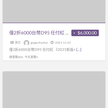
全
含
幣
集》
金
D95
23
量
任
集
極
付
視
高，
紅
僅2折6000台幣D95 任付紅 《2021新版+2019民間江湖盲派八字教學課程》共2打包套課程視頻，可以網路下載有折扣，也可以分開單買
$6,000.00
頻
非
《2021
+
外
其它
guigushuzhai
2021-11-23
新
《大
面
僅2折6000台幣D95 任付紅 《2021新版+
[…]
版
唐
一
+2019
總瀏覽803 , 今天瀏覽0
行
般
民
易
庸
間
頭
僅
書
江
像
2
可
湖
預
折
比，
盲
測
3500
學
派
學
台
完
八
234
幣