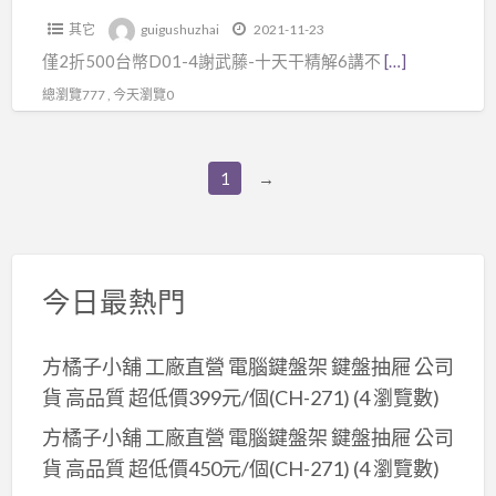
藤-
+影
卦
其它
guigushuzhai
2021-11-23
十
印
米
僅2折500台幣D01-4謝武藤-十天干精解6講不
[…]
天
本
卦
干
總瀏覽777 , 今天瀏覽0
講
數
精
義，
字
解
只
卦
1
→
6
限
拆
講
有
字
不
比
卦
含
較
最
今日最熱門
郵
好
新
費
的
卦
方橘子小舖 工廠直營 電腦鍵盤架 鍵盤抽屜 公司
八
訣
貨 高品質 超低價399元/個(CH-271)
(4 瀏覽數)
字
不
取
方橘子小舖 工廠直營 電腦鍵盤架 鍵盤抽屜 公司
必
用
貨 高品質 超低價450元/個(CH-271)
(4 瀏覽數)
死
神