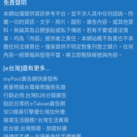
免責聲明
本網站僅提供資訊參考平台，並不涉入其中任何諮詢。所
載一切的資訊、文字、照片、圖形、廣告內容、或其他資
料，無論其為公開張貼或私下傳送，若有不實或違法情
事，均為『內容』提供者之責任，本網站概不負責也不承
擔任何法律責任，僅係提供不特定對象刊登之媒介。任何
內容一經舉報與發現不當，將立即刪除帳號與內容。
[e台灣]還有更多…
myPost廣告網
快速發佈
房屋修繕
水電維修廠商名錄
行銷必用:台灣B2B
分類廣告
貼近日常的
eTaiwan廣告網
SEO搜尋引擎優化
增加外連
搜尋生活服務? 台灣
生活黃頁
赴台遊,台灣旅遊
，旅遊好康
送禮伴手禮，台灣美食
伴手禮
推薦