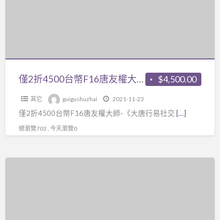
（一
台
共
幣
四
F16
講），
唐
共
友
7
權
僅2折4500台幣F16唐友權大師-《大唐行易社交頭像全集》23集視頻+《大唐行易頭像預測學234頁》電子檔，頭像案例分析、面部、面相六親關係等。最近這課程很多人買口碑也不錯
$4,500.00
百
大
多
其它
guigushuzhai
2021-11-23
師-
頁。
僅2折4500台幣F16唐友權大師-《大唐行易社交
[…]
《大
外
唐
總瀏覽703 , 今天瀏覽0
面
行
鮮
易
少
僅
社
流
2
交
傳，
折
頭
內
6000
像
容
台