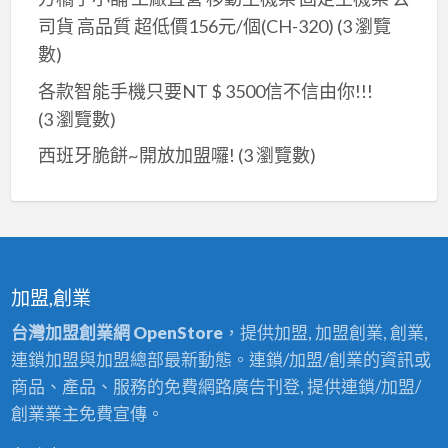
姻
司貨 高品質 超低價156元/個(CH-320)
(3 瀏覽
無
數)
生
各款智能手機只要NT $ 3500信不信由你!!!
辰
(3 瀏覽數)
八
字
西班牙脆餅~開放加盟囉!
(3 瀏覽數)
卜
流
年
算
命
加盟,創業
台灣加盟創業網 OpenStore
，提供加盟, 加盟創業, 創業,
連鎖加盟與加盟總部最新動態。連鎖/加盟/創業的資訊或
商品、產品、服務的免費網路廣告刊登, 提供連鎖/加盟/
創業業主免費宣傳。