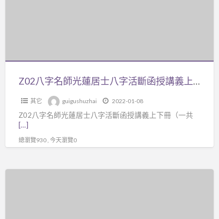
片
師
DVD+
光
【紙
蓮
本
居
講
士
義
八
Z02八字名師光蓮居士八字活斷函授講義上下冊（一共四講），共7百多頁。外面鮮少流傳，內容含金量極高，非外面一般庸書可比，學完您就比外面一般的命理師來得強，可幫人輕易論命。ps:另有光蓮八字氣數講義資料
1
字
本】
其它
guigushuzhai
2022-01-08
活
Z02八字名師光蓮居士八字活斷函授講義上下冊（一共
斷
[…]
函
總瀏覽930 , 今天瀏覽0
授
講
義
僅
上
2
下
折
冊
4500