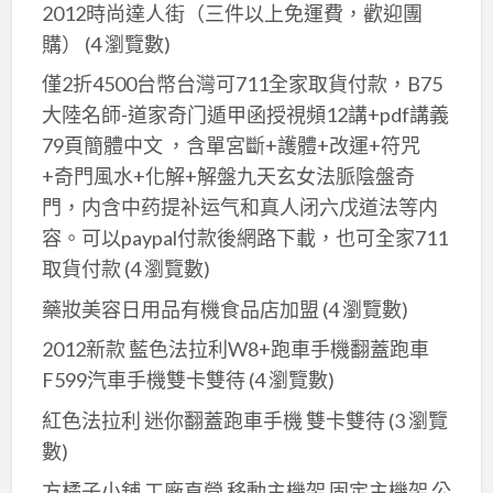
背
2012時尚達人街（三件以上免運費，歡迎團
基
起
購）
(4 瀏覽數)
礎
卦
僅2折4500台幣台灣可711全家取貨付款，B75
的
快
大陸名師-道家奇门遁甲函授視頻12講+pdf講義
客
斷
79頁簡體中文 ，含單宮斷+護體+改運+符咒
戶
卦
購
+奇門風水+化解+解盤九天玄女法脈陰盤奇
準
買
門，内含中药提补运气和真人闭六戊道法等内
占
噢
容。可以paypal付款後網路下載，也可全家711
天
取貨付款
(4 瀏覽數)
氣
財
藥妝美容日用品有機食品店加盟
(4 瀏覽數)
運
2012新款 藍色法拉利W8+跑車手機翻蓋跑車
事
F599汽車手機雙卡雙待
(4 瀏覽數)
業
紅色法拉利 迷你翻蓋跑車手機 雙卡雙待
(3 瀏覽
股
數)
票
婚
方橘子小舖 工廠直營 移動主機架 固定主機架 公