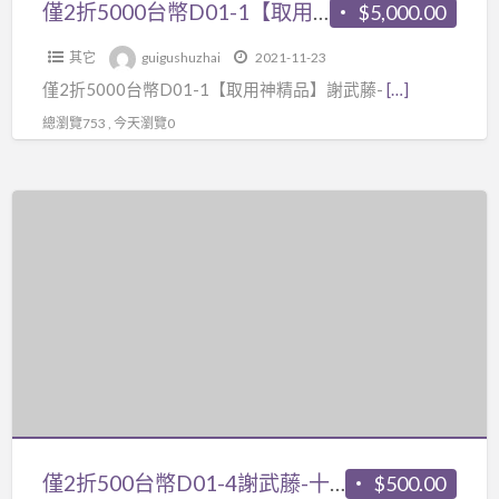
神
僅2折5000台幣D01-1【取用神精品】謝武藤-八字職業深入48集電腦版+影印本講義，只限有比較好的八字取用神基礎的客戶購買噢
$5,000.00
本
精
講
其它
guigushuzhai
2021-11-23
品】
義】，
僅2折5000台幣D01-1【取用神精品】謝武藤-
[…]
謝
97
武
總瀏覽753 , 今天瀏覽0
年
藤-
舊
八
版，
僅
字
卜
2
職
卦:97
折
業
年
500
深
版
台
入
24
幣
48
週
D01-
集
$45,000
4
電
金
謝
腦
錢
武
僅2折500台幣D01-4謝武藤-十天干精解6講不含郵費
$500.00
版
龜