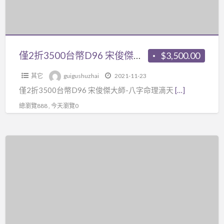
您
字
頁》
D96
就
教
電
宋
比
學
子
俊
外
課
檔，
傑
面
僅2折3500台幣D96 宋俊傑大師-八字命理滴天髓秘傳精解課程15講視頻+pdf講義，只適合高手看，屬於比較精進的課程了，但是在宋俊傑的邏輯思維教學下變得簡單，看試看
$3,500.00
程》
頭
大
一
共
像
其它
guigushuzhai
2021-11-23
師-
般
2
案
僅2折3500台幣D96 宋俊傑大師-八字命理滴天
[…]
八
的
打
例
字
總瀏覽888 , 今天瀏覽0
命
包
分
命
理
套
析、
理
師
課
僅
面
滴
來
程
2
部、
天
得
視
折
面
髓
強，
頻，
3000
相
秘
可
可
台
六
傳
幫
以
幣
親
精
人
網
C01（03
關