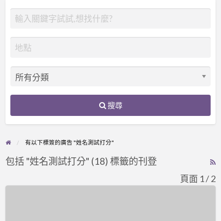
搜尋
有以下標簽的廣告 "姓名測試打分"
包括 "姓名測試打分" (18) 標籤的刊登
R
F
頁面 1 / 2
f
D01-
a
8
t
謝