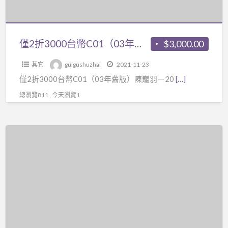
解
輕
路
年
係
課
易
下
舊
等。
程
論
載
版）
最
僅2折3000台幣C01（03年舊版）陳巃羽－2003年版文王聖卦師資保證班64講2DVD+303頁講義紙本，有重新整理精美
$3,000.00
15
命。
有
陳
近
講
ps:
折
其它
guigushuzhai
2021-11-23
巃
這
視
另
扣，
僅2折3000台幣C01（03年舊版）陳巃羽－20
[…]
羽
課
頻
有
也
－
程
總瀏覽811 , 今天瀏覽1
+pdf
光
可
2003
很
講
蓮
以
年
多
義，
八
僅
分
版
人
只
字
2
開
文
買
適
氣
折
單
王
口
合
數
1500
買
聖
碑
高
講
台
卦
也
手
義
幣
師
不
看，
資
C02（03
資
錯
屬
料
年