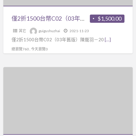
保
於
舊
證
比
版）
僅2折1500台幣C02（03年舊版）陳巃羽－2003年版卦例疑難問題1DVD+紙本講義 （文王聖卦進階班）
$1,500.00
班
較
陳
64
精
其它
guigushuzhai
2021-11-23
巃
講
進
僅2折1500台幣C02（03年舊版）陳巃羽－20
[…]
羽
2DVD+303
的
－
總瀏覽760 , 今天瀏覽0
頁
課
2003
講
程
年
義
僅
了，
版
紙
2
但
卦
本，
折
是
例
有
4000
在
疑
重
台
宋
難
新
幣
俊
問
整
C06（視
傑
題
理
頻
的
1DVD+紙
精