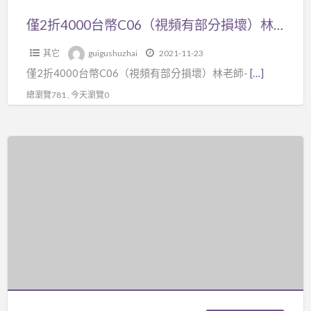
有
邏
本
美
部
輯
僅2折4000台幣C06（視頻有部分損壞）林老師-文王卦課程24講3DVD+【紙本講義】，97年舊版，卜卦:97年版24週 $45,000 金錢龜卦 米卦 數字卦 拆字卦 最新卦訣不必死背 起卦快 斷卦準 占天氣 財運 事業 股票 婚姻 無生辰八字卜流年算命
講
分
思
義
其它
guigushuzhai
2021-11-23
損
維
（文
僅2折4000台幣C06（視頻有部分損壞）林老師-
[…]
壞）
教
王
林
學
總瀏覽781 , 今天瀏覽0
聖
老
下
卦
師-
變
進
僅
文
得
階
2
王
簡
班）
折
卦
單，
5000
課
看
台
程
試
幣
24
看
D01-
講
1【取
3DVD+
用
【紙