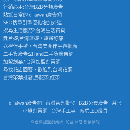
行銷必用:台灣B2B
分類廣告
貼近日常的
eTaiwan廣告網
SEO搜尋引擎優化
增加外連
搜尋生活服務? 台灣
生活黃頁
赴台遊,台灣旅遊
，旅遊好康
送禮伴手禮，台灣美食
伴手禮
推薦
二手貨廣告:2Hand
二手貨
廣告網
加盟創業? 台灣
加盟創業
網
尋找花店園藝，歡迎到
台灣花網
台灣茶葉批發
,烏龍茶,紅茶
eTaiwan廣告網
台灣茶葉批發
B2B免費廣告
茶葉
小資創業網
台灣手工皂
廠房LED燈具
© 台灣加盟創業網- 加盟,開店,創業情報