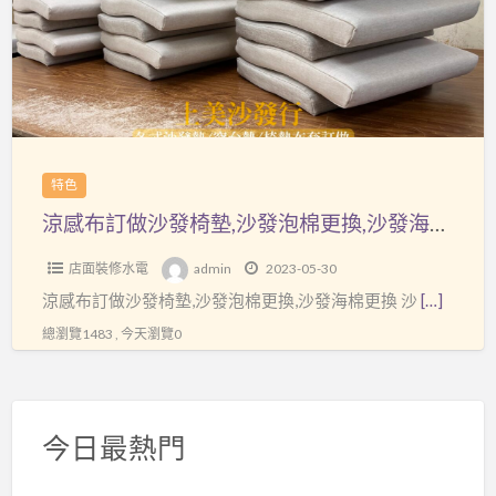
做
沙
發
椅
墊,
沙
特色
發
涼感布訂做沙發椅墊,沙發泡棉更換,沙發海棉更換
泡
棉
店面裝修水電
admin
2023-05-30
更
涼感布訂做沙發椅墊,沙發泡棉更換,沙發海棉更換 沙
[…]
換,
總瀏覽1483 , 今天瀏覽0
沙
發
海
棉
今日最熱門
更