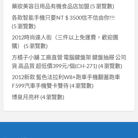
藥妝美容日用品有機食品店加盟
(5 瀏覽數)
各款智能手機只要NT $ 3500信不信由你!!!
(5 瀏覽數)
2012時尚達人街（三件以上免運費，歡迎團
購）
(5 瀏覽數)
方橘子小舖 工廠直營 電腦鍵盤架 鍵盤抽屜 公司
貨 高品質 超低價399元/個(CH-271)
(4 瀏覽數)
2012新款 藍色法拉利W8+跑車手機翻蓋跑車
F599汽車手機雙卡雙待
(4 瀏覽數)
博泉月亮杯
(4 瀏覽數)