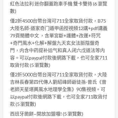
換
紅色法拉利 迷你翻蓋跑車手機 雙卡雙待
(6 瀏覽
數)
僅2折4500台幣台灣可711全家取貨付款，B75
大陸名師-道家奇门遁甲函授視頻12講+pdf講義
79頁簡體中文 ，含單宮斷+護體+改運+符咒
+奇門風水+化解+解盤九天玄女法脈陰盤奇
門，内含中药提补运气和真人闭六戊道法等内
容。可以paypal付款後網路下載，也可全家711
取貨付款
(5 瀏覽數)
僅2折5000台幣台灣可711全家取貨付款，大陸
吉林長春第四代傳人劉紹峰師爺徒孫-曾氏《曾
老師天星堪輿風水地理學全集》90集視頻。可
以paypal付款後網路下載，也可全家711取貨付
款
(5 瀏覽數)
西班牙脆餅~開放加盟囉!
(5 瀏覽數)