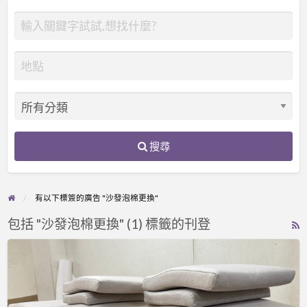
搜尋
有以下標簽的廣告 "沙發泡棉更換"
包括 "沙發泡棉更換" (1) 標籤的刊登
R
F
涼
f
感
a
布
t
訂