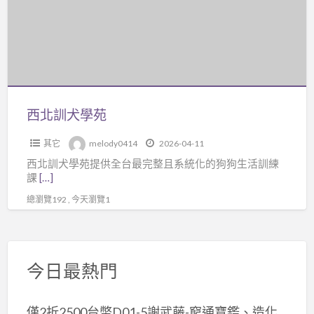
學
苑
西北訓犬學苑
其它
melody0414
2026-04-11
西北訓犬學苑提供全台最完整且系統化的狗狗生活訓練
課
[…]
總瀏覽192 , 今天瀏覽1
今日最熱門
僅2折2500台幣D01-5謝武藤-窮通寶鑑、造化