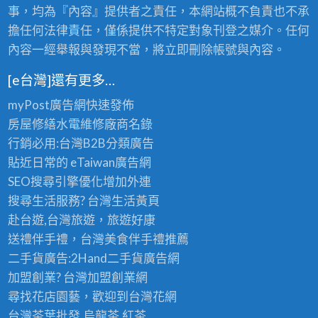
事，均為『內容』提供者之責任，本網站概不負責也不承
擔任何法律責任，僅係提供不特定對象刊登之媒介。任何
內容一經舉報與發現不當，將立即刪除帳號與內容。
[e台灣]還有更多…
myPost廣告網
快速發佈
房屋修繕
水電維修廠商名錄
行銷必用:台灣B2B
分類廣告
貼近日常的
eTaiwan廣告網
SEO搜尋引擎優化
增加外連
搜尋生活服務? 台灣
生活黃頁
赴台遊,台灣旅遊
，旅遊好康
送禮伴手禮，台灣美食
伴手禮
推薦
二手貨廣告:2Hand
二手貨
廣告網
加盟創業? 台灣
加盟創業
網
尋找花店園藝，歡迎到
台灣花網
台灣茶葉批發
,烏龍茶,紅茶