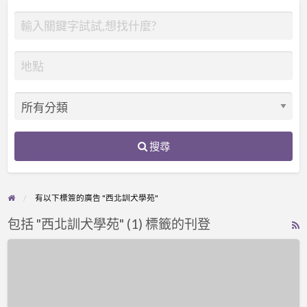
搜尋
有以下標簽的廣告 "西北訓犬學苑"
包括 "西北訓犬學苑" (1) 標籤的刊登
R
F
西
f
北
a
訓
t
犬