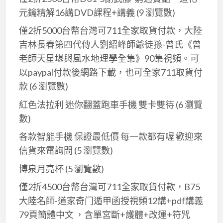
元鑰精解16講DVD課程+講義
(9 瀏覽數)
僅2折5000台幣台灣可711全家取貨付款，大陸
吉林長春第四代傳人劉紹峰師爺徒孫-曾氏《曾
老師天星堪輿風水地理學全集》90集視頻。可
以paypal付款後網路下載，也可全家711取貨付
款
(6 瀏覽數)
紅色法拉利 迷你翻蓋跑車手機 雙卡雙待
(6 瀏覽
數)
各款智能手機 保證最低價 每一款都有喔 歡迎來
信貨來電詢問
(5 瀏覽數)
博泉月亮杯
(5 瀏覽數)
僅2折4500台幣台灣可711全家取貨付款，B75
大陸名師-道家奇门遁甲函授視頻12講+pdf講義
79頁簡體中文 ，含單宮斷+護體+改運+符咒