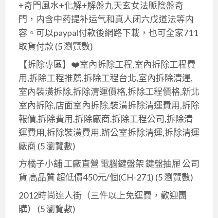
+奇門風水+化解+解盤九天玄女法脈陰盤奇
門，内含中药提补运气和真人闭六戊道法等内
容。可以paypal付款後網路下載，也可全家711
取貨付款
(5 瀏覽數)
【拆除專區】❤️室內拆除工程,室內拆除工程費
用,拆除工程推薦,拆除工程台北,室內拆除清運,
室內裝潢拆除,拆除清運價格,拆除工程價格,新北
室內拆除,店面室內拆除,裝潢拆除清運費用,拆除
報價,拆除費用,拆除廠商,拆除工程公司,拆除清
運費用,拆除裝潢費用,辦公室拆除清運,拆除清運
廠商
(5 瀏覽數)
方橘子小舖 工廠直營 電腦鍵盤架 鍵盤抽屜 公司
貨 高品質 超低價450元/個(CH-271)
(5 瀏覽數)
2012時尚達人街（三件以上免運費，歡迎團
購）
(5 瀏覽數)