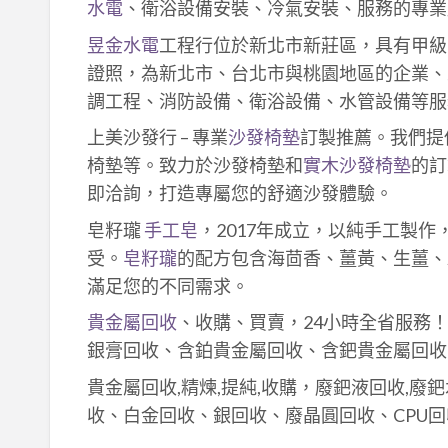
水電
、衛浴設備安裝、冷氣安裝、服務的專業
昱金水電
工程行位於新北市新莊區，具有甲級
證照，為新北市、台北市與桃園地區的企業、
調工程、消防設備、衛浴設備、水管設備等服
上美沙發行 – 專業
沙發椅墊
訂製推薦。我們提
椅墊等。致力於沙發椅墊和
實木沙發椅墊
的訂
即洽詢，打造專屬您的舒適沙發體驗。
皂籽瓏
手工皂
，2017年成立，以純手工製
受。
皂籽瓏
的配方包含海茴香、薑黃、生薑、
滿足您的不同需求。
貴金屬回收
、收購、買賣，24小時全省服務
銀膏回收、含鉑貴金屬回收、含鈀貴金屬回收
貴金屬回收,精煉,提純,收購，廢鈀液回收,廢
收、白金回收、銀回收、廢晶圓回收、CPU回