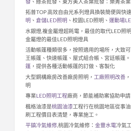
發
、綠茶批發、東方美人茶葉批發：樂菁茶業
拓普TOP 高效自由光系列燈具換裝簡便與快
明
、
倉儲LED照明
、校園LED照明、
運動場L
水銀燈,複金屬燈超耗電，最佳的取代LED照
金屬燈的最佳LED照明燈具
活動帳篷種類很多，按照適用的場所，大致可
王帳篷、快速帳篷、屋式組合帳、宮廷帳篷。
篷
，提供各種活動帳篷的訂做、客製化
大型鋼構廠房改善廠房照明，
工廠照明改善
，
明
專業
LED照明工程
廠商，節能補助案協助申請
楓格油漆是
桃園油漆
工程行在桃園地區從事油
刷工程價目表清楚，專業施工。
平鎮冷氣維修
,桃園冷氣維修：
金豐水電
冷氣