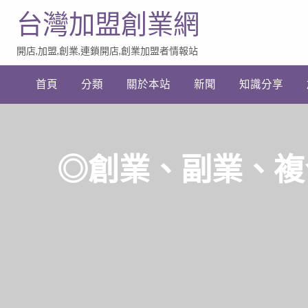
台灣加盟創業網
開店,加盟,創業,連鎖開店,創業加盟者情報站
加
盟
首頁
分類
關於本站
新聞
知識分享
創
業
網
站
連
結
◎創業、副業、複