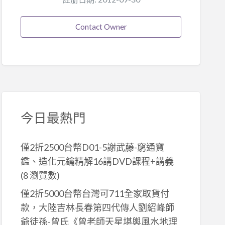
Contact Owner
今日最熱門
僅2折2500台幣D01-5謝武藤-窮通寶
鑑、造化元鑰精解16講DVD課程+講義
(8 瀏覽數)
僅2折5000台幣台灣可711全家取貨付
款，大陸吉林長春第四代傳人劉紹峰師
爺徒孫-曾氏《曾老師天星堪輿風水地理