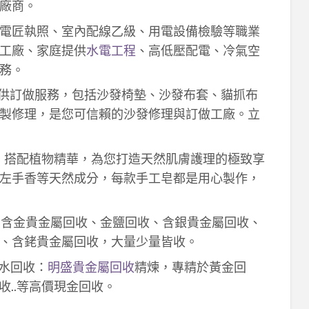
廠商。
電匠執照、室內配線乙級、用電設備檢驗等職業
工廠、家庭提供
水電工程
、高低壓配電、冷氣空
務。
供訂做服務，包括沙發椅墊、沙發布套、貓抓布
製修理，是您可信賴的沙發修理與訂做工廠。立
作，搭配植物精華，為您打造天然肌膚護理的極致享
左手香等天然成分，每款手工皂都是用心製作，
！含金貴金屬回收、金鹽回收、含銀貴金屬回收、
、含銠貴金屬回收，大量少量皆收。
鈀水回收：
明盛貴金屬回收
精煉，專精於黃金回
收..等高價現金回收。