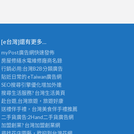
[e台灣]還有更多…
myPost廣告網
快速發佈
房屋修繕
水電維修廠商名錄
行銷必用:台灣B2B
分類廣告
貼近日常的
eTaiwan廣告網
SEO搜尋引擎優化
增加外連
搜尋生活服務? 台灣
生活黃頁
赴台遊,台灣旅遊
，旅遊好康
送禮伴手禮，台灣美食
伴手禮
推薦
二手貨廣告:2Hand
二手貨
廣告網
加盟創業? 台灣
加盟創業
網
尋找花店園藝，歡迎到
台灣花網