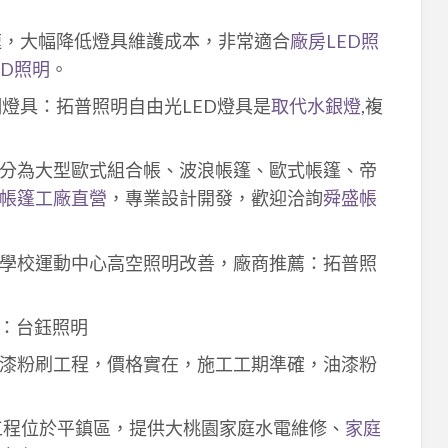
速，大幅降低燈具維護成本，非常適合
廠房LED照
ED照明
。
明燈具：拓普照明自由光LED燈具是
取代水銀燈
,複
分為大型歐式組合帳、波浪帳篷、歐式帳篷、帝
帳篷工廠直營
，專業設計開發，歡迎洽詢
舜盛帳
學校運動中心高空照明改善，廠商推薦：拓普照
：台鈺照明
漆粉刷工程，價格實在，施工工期準確，油漆粉
工程位於平鎮區，提供大桃園家庭水電維修、
家庭