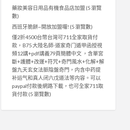
藥妝美容日用品有機食品店加盟
(5 瀏覽
數)
西班牙脆餅~開放加盟囉!
(5 瀏覽數)
僅2折4500台幣台灣可711全家取貨付
款，B75 大陸名師-道家奇门遁甲函授視
頻12講+pdf講義79頁簡體中文 ，含單宮
斷+護體+改運+符咒+奇門風水+化解+解
盤九天玄女法脈陰盤奇門，内含中药提
补运气和真人闭六戊道法等内容。可以
paypal付款後網路下載，也可全家711取
貨付款
(5 瀏覽數)