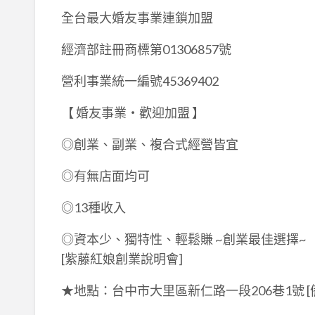
全台最大婚友事業連鎖加盟
經濟部註冊商標第01306857號
營利事業統一編號45369402
【 婚友事業‧歡迎加盟 】
◎創業、副業、複合式經營皆宜
◎有無店面均可
◎13種收入
◎資本少、獨特性、輕鬆賺 ~創業最佳選擇~
[紫藤紅娘創業說明會]
★地點：台中市大里區新仁路一段206巷1號 [