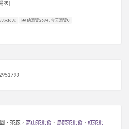
場次]
58bcf63c
總瀏覽2694 , 今天瀏覽0
2951793
園、茶廠，
高山茶批發
、
烏龍茶批發
、
紅茶批