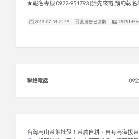
★報名專線 0922-951793 [請先來電,預約報名
廣告编號
2013-07-04 21:49
此廣告已逾期
28751d56
聯絡電話
092
台灣高山茶葉批發！茶農自耕、自有高海拔茶