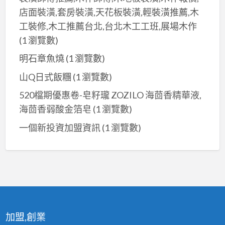
店面裝潢,套房裝潢,天花板裝潢,輕裝潢推薦,木
工裝修,木工推薦台北,台北木工工班,展場木作
(1 瀏覽數)
明石章魚燒
(1 瀏覽數)
山Q日式飯糰
(1 瀏覽數)
520檔期優惠卷-皂籽瓏 ZOZILO 海茴香精華液,
海茴香弱酸金箔皂
(1 瀏覽數)
一個新投資加盟資訊
(1 瀏覽數)
加盟,創業