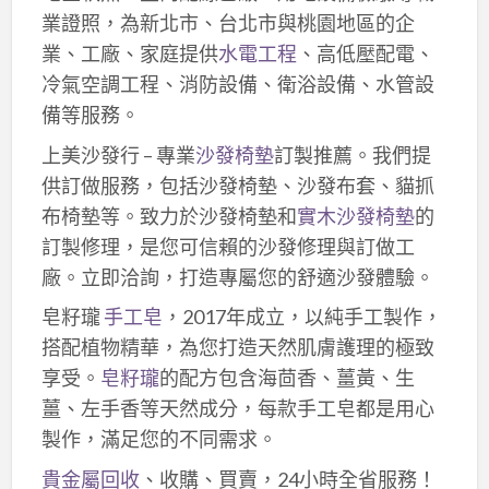
業證照，為新北市、台北市與桃園地區的企
業、工廠、家庭提供
水電工程
、高低壓配電、
冷氣空調工程、消防設備、衛浴設備、水管設
備等服務。
上美沙發行 – 專業
沙發椅墊
訂製推薦。我們提
供訂做服務，包括沙發椅墊、沙發布套、貓抓
布椅墊等。致力於沙發椅墊和
實木沙發椅墊
的
訂製修理，是您可信賴的沙發修理與訂做工
廠。立即洽詢，打造專屬您的舒適沙發體驗。
皂籽瓏
手工皂
，2017年成立，以純手工製作，
搭配植物精華，為您打造天然肌膚護理的極致
享受。
皂籽瓏
的配方包含海茴香、薑黃、生
薑、左手香等天然成分，每款手工皂都是用心
製作，滿足您的不同需求。
貴金屬回收
、收購、買賣，24小時全省服務！