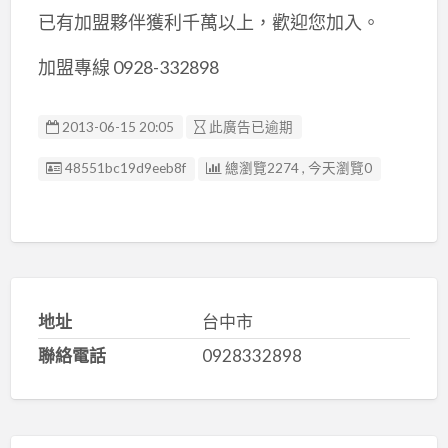
已有加盟夥伴獲利千萬以上，歡迎您加入。
加盟專線 0928-332898
2013-06-15 20:05
此廣告已逾期
廣告编號
48551bc19d9eeb8f
總瀏覽2274 , 今天瀏覽0
地址
台中市
聯絡電話
0928332898