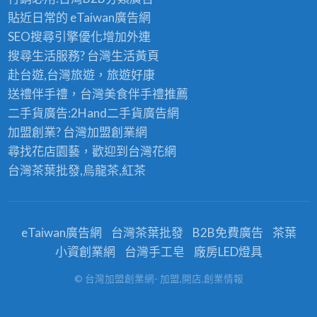
貼近日常的
eTaiwan廣告網
SEO搜尋引擎優化
增加外連
搜尋生活服務? 台灣
生活黃頁
赴台遊,台灣旅遊
，旅遊好康
送禮伴手禮，台灣美食
伴手禮
推薦
二手貨廣告:2Hand
二手貨
廣告網
加盟創業? 台灣
加盟創業
網
尋找花店園藝，歡迎到
台灣花網
台灣茶葉批發
,烏龍茶,紅茶
eTaiwan廣告網
台灣茶葉批發
B2B免費廣告
茶葉
小資創業網
台灣手工皂
廠房LED燈具
© 台灣加盟創業網- 加盟,開店,創業情報