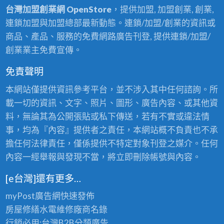
台灣加盟創業網 OpenStore
，提供加盟, 加盟創業, 創業,
連鎖加盟與加盟總部最新動態。連鎖/加盟/創業的資訊或
商品、產品、服務的免費網路廣告刊登, 提供連鎖/加盟/
創業業主免費宣傳。
免責聲明
本網站僅提供資訊參考平台，並不涉入其中任何諮詢。所
載一切的資訊、文字、照片、圖形、廣告內容、或其他資
料，無論其為公開張貼或私下傳送，若有不實或違法情
事，均為『內容』提供者之責任，本網站概不負責也不承
擔任何法律責任，僅係提供不特定對象刊登之媒介。任何
內容一經舉報與發現不當，將立即刪除帳號與內容。
[e台灣]還有更多…
myPost廣告網
快速發佈
房屋修繕
水電維修廠商名錄
行銷必用:台灣B2B
分類廣告