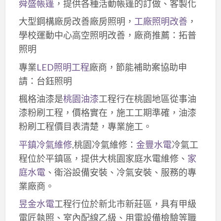
舜盛帳篷
，提供各種活動帳篷的訂做、客製化
大型鋼構廠房改善廠房照明，
工廠照明改善
，
學校運動中心高空照明改善，廠商推薦：拓普
照明
專業
LED照明工程
廠商，節能補助案協助申
請：台鈺照明
楓格油漆是
桃園油漆
工程行在桃園地區從事油
漆粉刷工程，價格實在，施工工期準確，油漆
粉刷工程價目表清楚，專業施工。
平鎮冷氣維修
,桃園冷氣維修：
金豐水電
冷氣工
程位於平鎮區，提供大桃園家庭水電維修、
家
庭水電
、衛浴設備安裝、冷氣安裝、服務的專
業廠商。
昱金水電
工程行位於新北市新莊區，具有甲級
電匠執照、室內配線乙級、用電設備檢驗等職