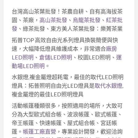
台灣高山茶葉批發！茶農自耕、自有高海拔茶
園、茶廠，
高山茶批發
、
烏龍茶批發
、
紅茶批
發
、綠茶批發、東方美人茶葉批發：樂菁茶業
拓普TOP 高效自由光系列燈具換裝簡便與快
速，大幅降低燈具維護成本，非常適合
廠房
LED照明
、
倉儲LED照明
、校園LED照明、
運
動場LED照明
。
水銀燈,複金屬燈超耗電，最佳的取代LED照明
燈具：拓普照明自由光LED燈具是
取代水銀燈
,
複金屬燈的最佳LED照明燈具
活動帳篷種類很多，按照適用的場所，大致可
分為大型歐式組合帳、波浪帳篷、歐式帳篷、
帝王帳篷、快速帳篷、屋式組合帳、宮廷帳
篷。
帳篷工廠直營
，專業設計開發，歡迎洽詢