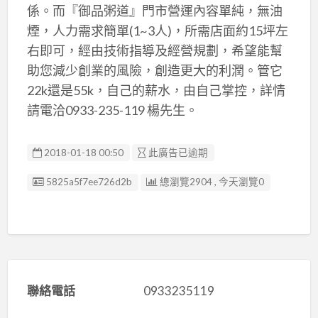
係。而『御品粥道』門市營運內容單純，無油
煙，人力需求簡單(1~3人)，所需店面約15坪左
右即可，經由技術指導及經營規劃，希望能幫
助您減少創業的風險，創造更大的利潤。管它
22k還是55k，自己的薪水，由自己掌控，詳情
請電洽0933-235-119 楊先生。
2018-01-18 00:50
此廣告已逾期
廣告编號
5825a5f7ee726d2b
總瀏覽2904 , 今天瀏覽0
聯絡電話
0933235119