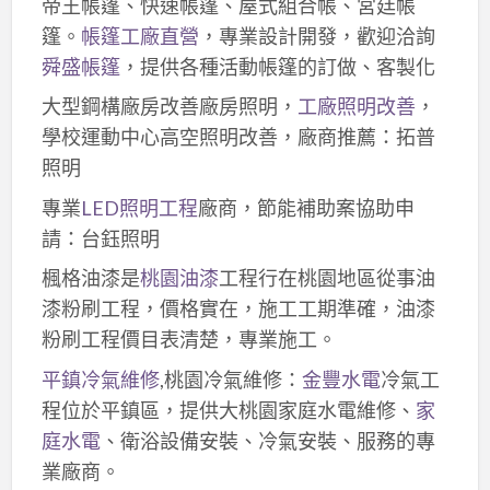
帝王帳篷、快速帳篷、屋式組合帳、宮廷帳
篷。
帳篷工廠直營
，專業設計開發，歡迎洽詢
舜盛帳篷
，提供各種活動帳篷的訂做、客製化
大型鋼構廠房改善廠房照明，
工廠照明改善
，
學校運動中心高空照明改善，廠商推薦：拓普
照明
專業
LED照明工程
廠商，節能補助案協助申
請：台鈺照明
楓格油漆是
桃園油漆
工程行在桃園地區從事油
漆粉刷工程，價格實在，施工工期準確，油漆
粉刷工程價目表清楚，專業施工。
平鎮冷氣維修
,桃園冷氣維修：
金豐水電
冷氣工
程位於平鎮區，提供大桃園家庭水電維修、
家
庭水電
、衛浴設備安裝、冷氣安裝、服務的專
業廠商。