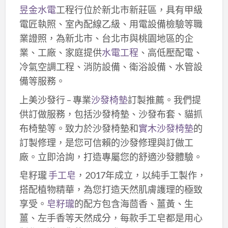
昱金水電
工程行位於新北市新莊區，具有甲級
電匠執照、室內配線乙級、用電設備檢驗等職
業證照，為新北市、台北市與桃園地區的企
業、工廠、家庭提供
水電工程
、高低壓配電、
冷氣空調工程、消防設備、衛浴設備、水管設
備等服務。
上美沙發行 – 專業
沙發椅墊
訂製推薦。我們提
供訂做服務，包括沙發椅墊、沙發布套、貓抓
布椅墊等。致力於沙發椅墊和
實木沙發椅墊
的
訂製修理，是您可信賴的沙發修理與訂做工
廠。立即洽詢，打造專屬您的舒適沙發體驗。
皂籽瓏
手工皂
，2017年成立，以純手工製作，
搭配植物精華，為您打造天然肌膚護理的極致
享受。
皂籽瓏
的配方包含海茴香、薑黃、生
薑、左手香等天然成分，每款手工皂都是用心