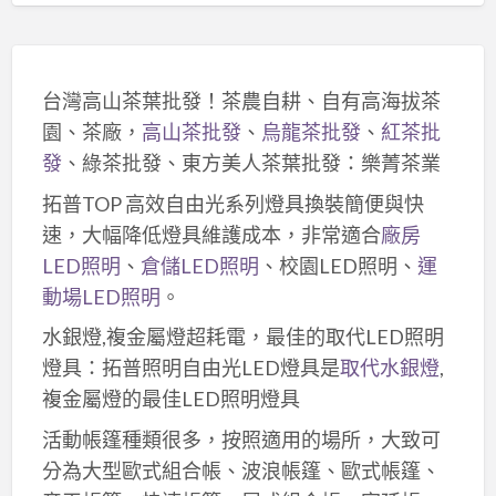
台灣高山茶葉批發！茶農自耕、自有高海拔茶
園、茶廠，
高山茶批發
、
烏龍茶批發
、
紅茶批
發
、綠茶批發、東方美人茶葉批發：樂菁茶業
拓普TOP 高效自由光系列燈具換裝簡便與快
速，大幅降低燈具維護成本，非常適合
廠房
LED照明
、
倉儲LED照明
、校園LED照明、
運
動場LED照明
。
水銀燈,複金屬燈超耗電，最佳的取代LED照明
燈具：拓普照明自由光LED燈具是
取代水銀燈
,
複金屬燈的最佳LED照明燈具
活動帳篷種類很多，按照適用的場所，大致可
分為大型歐式組合帳、波浪帳篷、歐式帳篷、