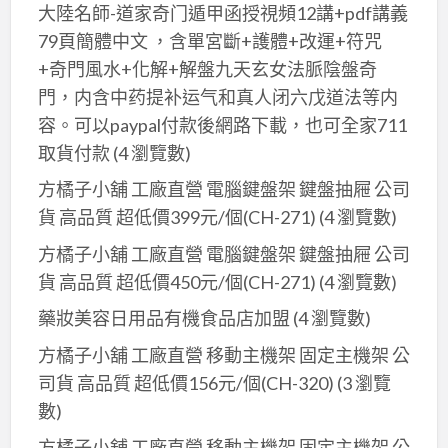
大陸名師-道家奇门遁甲函授視頻12講+pdf講義
79頁簡體中文 ，含單宮斷+護體+改運+符咒
+奇門風水+化解+解盤九天玄女法脈陰盤奇
門，内含中药提补运气和真人闭六戊道法等内
容。可以paypal付款後網路下載，也可全家711
取貨付款
(4 瀏覽數)
方橘子小舖 工廠直營 電腦鍵盤架 鍵盤抽屜 公司
貨 高品質 超低價399元/個(CH-271)
(4 瀏覽數)
方橘子小舖 工廠直營 電腦鍵盤架 鍵盤抽屜 公司
貨 高品質 超低價450元/個(CH-271)
(4 瀏覽數)
藥妝美容日用品有機食品店加盟
(4 瀏覽數)
方橘子小舖 工廠直營 移動主機架 固定主機架 公
司貨 高品質 超低價156元/個(CH-320)
(3 瀏覽
數)
方橘子小舖 工廠直營 移動主機架 固定主機架 公