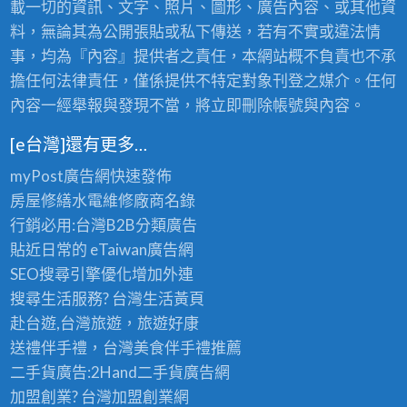
載一切的資訊、文字、照片、圖形、廣告內容、或其他資
料，無論其為公開張貼或私下傳送，若有不實或違法情
事，均為『內容』提供者之責任，本網站概不負責也不承
擔任何法律責任，僅係提供不特定對象刊登之媒介。任何
內容一經舉報與發現不當，將立即刪除帳號與內容。
[e台灣]還有更多…
myPost廣告網
快速發佈
房屋修繕
水電維修廠商名錄
行銷必用:台灣B2B
分類廣告
貼近日常的
eTaiwan廣告網
SEO搜尋引擎優化
增加外連
搜尋生活服務? 台灣
生活黃頁
赴台遊,台灣旅遊
，旅遊好康
送禮伴手禮，台灣美食
伴手禮
推薦
二手貨廣告:2Hand
二手貨
廣告網
加盟創業? 台灣
加盟創業
網