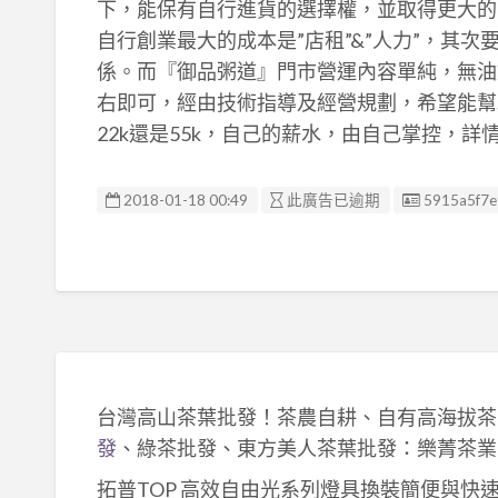
下，能保有自行進貨的選擇權，並取得更大的
自行創業最大的成本是”店租”&”人力”，其次要
係。而『御品粥道』門市營運內容單純，無油煙
右即可，經由技術指導及經營規劃，希望能幫
22k還是55k，自己的薪水，由自己掌控，詳情請電
廣告编號
2018-01-18 00:49
此廣告已逾期
5915a5f7
台灣高山茶葉批發！茶農自耕、自有高海拔茶
發
、綠茶批發、東方美人茶葉批發：樂菁茶業
拓普TOP 高效自由光系列燈具換裝簡便與快