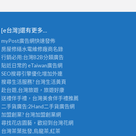
[e台灣]還有更多…
myPost廣告網
快速發佈
房屋修繕
水電維修廠商名錄
行銷必用:台灣B2B
分類廣告
貼近日常的
eTaiwan廣告網
SEO搜尋引擎優化
增加外連
搜尋生活服務? 台灣
生活黃頁
赴台遊,台灣旅遊
，旅遊好康
送禮伴手禮，台灣美食
伴手禮
推薦
二手貨廣告:2Hand
二手貨
廣告網
加盟創業? 台灣
加盟創業
網
尋找花店園藝，歡迎到
台灣花網
台灣茶葉批發
,烏龍茶,紅茶