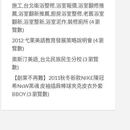
施工,台北衛浴整修,浴室報價,浴室翻修推
薦,浴室翻新推薦,廚房浴室整修,老舊浴室
翻新,浴室整新,浴室泥作,裝修廁所
(4 瀏
覽數)
2012 弋果美語教育發展策略說明會
(4 瀏
覽數)
奧斯汀美語_台北民族民生分校
(3 瀏覽
數)
【創業不再難】2011秋冬新款NIKE陳冠
希NsW黑魂 皮袖插肩棒球夾克皮衣外套
BBOY
(3 瀏覽數)