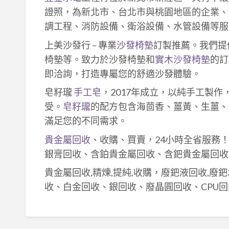
證照，為新北市、台北市與桃園地區的企業、
調工程、消防設備、衛浴設備、水管設備等服
上美沙發行 – 專業
沙發椅墊
訂製推薦。我們提
椅墊等。致力於沙發椅墊和
實木沙發椅墊
的訂
即洽詢，打造專屬您的舒適沙發體驗。
皂籽瓏
手工皂
，2017年成立，以純手工製
受。
皂籽瓏
的配方包含海茴香、薑黃、生薑、
滿足您的不同需求。
貴金屬回收
、收購、買賣，24小時全省服務
銀膏回收、含鉑貴金屬回收、含鈀貴金屬回收
貴金屬回收,精煉,提純,收購，廢鈀液回收,廢
收、白金回收、銀回收、廢晶圓回收、CPU回