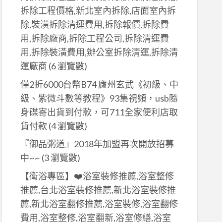
拆除工程價格,新北室內拆除,店面室內拆
除,裝潢拆除清運費用,拆除報價,拆除費
用,拆除廠商,拆除工程公司,拆除清運費
用,拆除裝潢費用,辦公室拆除清運,拆除清
運廠商
(6 瀏覽數)
僅2折6000台幣B74 廬州玄武《初級、中
級、紫微斗數等教程》93集視頻，usb隨
身碟寄出貨到付款，可711全家便利店取
貨付款
(4 瀏覽數)
『御品粥道』2018年加盟再次開放招募
中~~
(3 瀏覽數)
【衛浴專區】❤️浴室裝修推薦,浴室整修
推薦,台北浴室裝修推薦,新北浴室裝修推
薦,新北浴室翻修推薦,浴室裝修,浴室翻修
費用,浴室整修,浴室翻新,浴室修繕,浴室