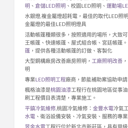
明
、
倉儲LED照明
、校園LED照明、
運動場L
水銀燈,複金屬燈超耗電，最佳的取代LED照
金屬燈的最佳LED照明燈具
活動帳篷種類很多，按照適用的場所，大致可
王帳篷、快速帳篷、屋式組合帳、宮廷帳篷。
篷
，提供各種活動帳篷的訂做、客製化
大型鋼構廠房改善廠房照明，
工廠照明改善
，
明
專業
LED照明工程
廠商，節能補助案協助申請
楓格油漆是
桃園油漆
工程行在桃園地區從事油
刷工程價目表清楚，專業施工。
平鎮冷氣維修
,桃園冷氣維修：
金豐水電
冷氣
水電
、衛浴設備安裝、冷氣安裝、服務的專業
昱金水電
工程行位於新北市新莊區，具有甲級