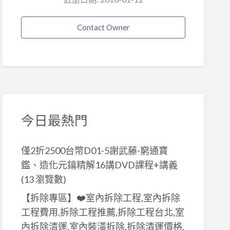
Contact Owner
今日最熱門
僅2折2500台幣D01-5謝武藤-窮通寶
鑑、造化元鑰精解16講DVD課程+講義
(13 瀏覽數)
【拆除專區】❤️室內拆除工程,室內拆除
工程費用,拆除工程推薦,拆除工程台北,室
內拆除清運,室內裝潢拆除,拆除清運價格,