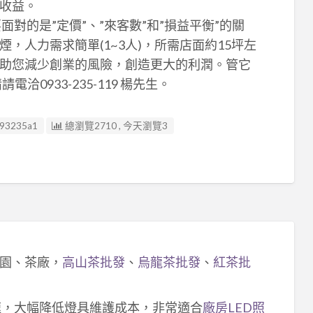
收益。
面對的是”定價”、”來客數”和”損益平衡”的關
，人力需求簡單(1~3人)，所需店面約15坪左
助您減少創業的風險，創造更大的利潤。管它
洽0933-235-119 楊先生。
e93235a1
總瀏覽2710 , 今天瀏覽3
園、茶廠，
高山茶批發
、
烏龍茶批發
、
紅茶批
速，大幅降低燈具維護成本，非常適合
廠房LED照