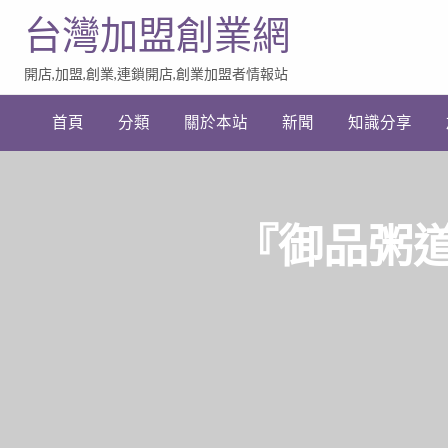
台灣加盟創業網
開店,加盟,創業,連鎖開店,創業加盟者情報站
加
盟
首頁
分類
關於本站
新聞
知識分享
創
業
網
站
連
結
『御品粥道