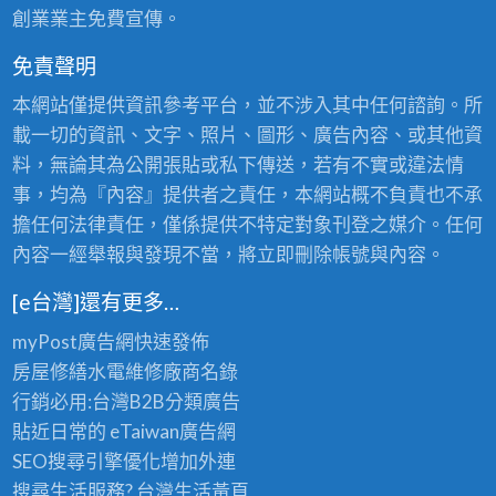
創業業主免費宣傳。
免責聲明
本網站僅提供資訊參考平台，並不涉入其中任何諮詢。所
載一切的資訊、文字、照片、圖形、廣告內容、或其他資
料，無論其為公開張貼或私下傳送，若有不實或違法情
事，均為『內容』提供者之責任，本網站概不負責也不承
擔任何法律責任，僅係提供不特定對象刊登之媒介。任何
內容一經舉報與發現不當，將立即刪除帳號與內容。
[e台灣]還有更多…
myPost廣告網
快速發佈
房屋修繕
水電維修廠商名錄
行銷必用:台灣B2B
分類廣告
貼近日常的
eTaiwan廣告網
SEO搜尋引擎優化
增加外連
搜尋生活服務? 台灣
生活黃頁