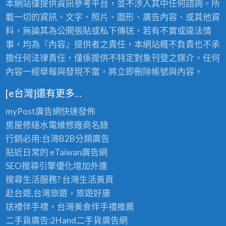
本網站僅提供資訊參考平台，並不涉入其中任何諮詢。所
載一切的資訊、文字、照片、圖形、廣告內容、或其他資
料，無論其為公開張貼或私下傳送，若有不實或違法情
事，均為『內容』提供者之責任，本網站概不負責也不承
擔任何法律責任，僅係提供不特定對象刊登之媒介。任何
內容一經舉報與發現不當，將立即刪除帳號與內容。
[e台灣]還有更多…
myPost廣告網
快速發佈
房屋修繕
水電維修廠商名錄
行銷必用:台灣B2B
分類廣告
貼近日常的
eTaiwan廣告網
SEO搜尋引擎優化
增加外連
搜尋生活服務? 台灣
生活黃頁
赴台遊,台灣旅遊
，旅遊好康
送禮伴手禮，台灣美食
伴手禮
推薦
二手貨廣告:2Hand
二手貨
廣告網