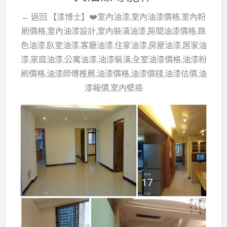
← 返回 【漆博士】❤️室內油漆,室內油漆價格,室內粉
刷價格,室內油漆設計,室內裝潢油漆,房間油漆價格,跳
色油漆,臥室油漆,客廳油漆,住家油漆,房屋油漆,居家油
漆,家庭油漆,公寓油漆,油漆裝潢,全室油漆價格,油漆粉
刷價格,油漆師傅推薦,油漆價格,油漆價錢,油漆估價,油
漆報價,室內壁癌