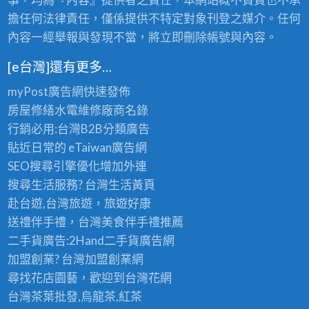
擔任何法律責任，僅係提供不特定對象刊登之媒介。任何
內容一經舉報與發現不當，將立即刪除帳號與內容。
[e台灣]還有更多…
myPost廣告網
快速發佈
房屋修繕
水電維修廠商名錄
行銷必用:台灣B2B
分類廣告
貼近日常的
eTaiwan廣告網
SEO搜尋引擎優化
增加外連
搜尋生活服務? 台灣
生活黃頁
赴台遊,台灣旅遊
，旅遊好康
送禮伴手禮，台灣美食
伴手禮
推薦
二手貨廣告:2Hand
二手貨
廣告網
加盟創業? 台灣
加盟創業
網
尋找花店園藝，歡迎到
台灣花網
台灣茶葉批發
,烏龍茶,紅茶