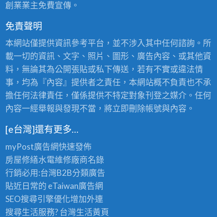
創業業主免費宣傳。
免責聲明
本網站僅提供資訊參考平台，並不涉入其中任何諮詢。所
載一切的資訊、文字、照片、圖形、廣告內容、或其他資
料，無論其為公開張貼或私下傳送，若有不實或違法情
事，均為『內容』提供者之責任，本網站概不負責也不承
擔任何法律責任，僅係提供不特定對象刊登之媒介。任何
內容一經舉報與發現不當，將立即刪除帳號與內容。
[e台灣]還有更多…
myPost廣告網
快速發佈
房屋修繕
水電維修廠商名錄
行銷必用:台灣B2B
分類廣告
貼近日常的
eTaiwan廣告網
SEO搜尋引擎優化
增加外連
搜尋生活服務? 台灣
生活黃頁