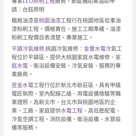
專業
LED照明工程
廠商，節能補助案協助申
請：台鈺照明
楓格油漆是
桃園油漆
工程行在桃園地區從事油
漆粉刷工程，價格實在，施工工期準確，油漆
粉刷工程價目表清楚，專業施工。
平鎮冷氣維修
,桃園冷氣維修：
金豐水電
冷氣工
程位於平鎮區，提供大桃園家庭水電維修、
家
庭水電
、衛浴設備安裝、冷氣安裝、服務的專
業廠商。
昱金水電
工程行位於新北市新莊區，具有甲級
電匠執照、室內配線乙級、用電設備檢驗等職
業證照，為新北市、台北市與桃園地區的企
業、工廠、家庭提供
水電工程
、高低壓配電、
冷氣空調工程、消防設備、衛浴設備、水管設
備等服務。