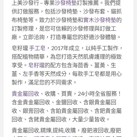
上美沙發行 – 專業
沙發椅墊
訂製推薦。我們提
供訂做服務，包括沙發椅墊、沙發布套、貓抓
布椅墊等。致力於沙發椅墊和
實木沙發椅墊
的
訂製修理，是您可信賴的沙發修理與訂做工
廠。立即洽詢，打造專屬您的舒適沙發體驗。
皂籽瓏
手工皂
，2017年成立，以純手工製作，
搭配植物精華，為您打造天然肌膚護理的極致
享受。
皂籽瓏
的配方包含海茴香、薑黃、生
薑、左手香等天然成分，每款手工皂都是用心
製作，滿足您的不同需求。
貴金屬回收
、收購、買賣，24小時全省服務！
含金貴金屬回收、金鹽回收、含銀貴金屬回
收、銀膏回收、含鉑貴金屬回收、含鈀貴金屬
回收、含銠貴金屬回收，大量少量皆收。
貴金屬回收,精煉,提純,收購，廢鈀液回收,廢鈀