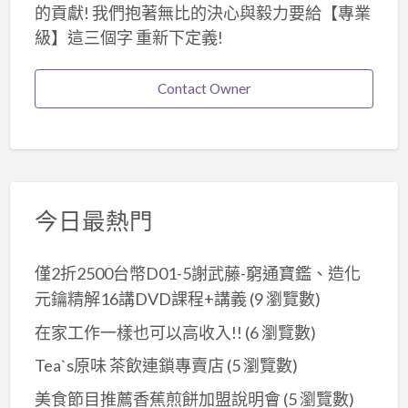
的貢獻! 我們抱著無比的決心與毅力要給【專業
級】這三個字 重新下定義!
Contact Owner
今日最熱門
僅2折2500台幣D01-5謝武藤-窮通寶鑑、造化
元鑰精解16講DVD課程+講義
(9 瀏覽數)
在家工作一樣也可以高收入!!
(6 瀏覽數)
Tea`s原味 茶飲連鎖專賣店
(5 瀏覽數)
美食節目推薦香蕉煎餅加盟說明會
(5 瀏覽數)