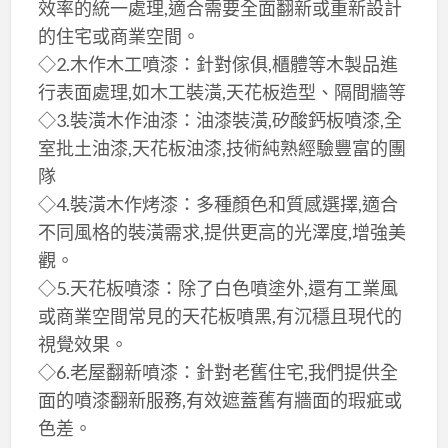
效率的統一處理,適合需要全面翻新或重新設計
的住宅或商業空間。
◇2.木作木工噴漆：針對傢俱,櫃體等木製品進
行表面處理,如木工裝潢,天花板造型、隔間牆等
◇3.裝潢木作油漆：油漆裝潢,矽酸鈣板噴漆,全
室批土油漆,天花板油漆,技術純熟經驗豐富的團
隊
◇4.裝潢木作烤漆：多種顏色和質感選擇,適合
不同風格的裝潢需求,提供更高的光澤度,增強美
觀。
◇5.天花板噴漆：除了白色噴塗外,還有工業風
或商業空間常見的天花板噴黑,有沉穩且現代的
視覺效果。
◇6.老屋翻新噴漆：針對老舊住宅,我們提供全
面的噴漆翻新服務,有效遮蓋舊有牆面的瑕疵或
色差。