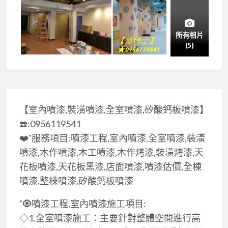
所有相片
(5)
【室內噴漆,裝潢噴漆,全室噴漆,矽酸鈣板噴漆】
☎️:0956119541
❤️˚服務項目:噴漆工程,室內噴漆,全室噴漆,裝潢
噴漆,木作噴漆,木工噴漆,木作烤漆,裝潢烤漆,天
花板噴漆,天花板黑漆,店面噴漆,噴漆估價,全棟
噴漆,整棟噴漆,矽酸鈣板噴漆
˚🧿噴漆工程,室內噴漆施工項目:
◇1.全室噴漆施工：主要針對整體空間進行高