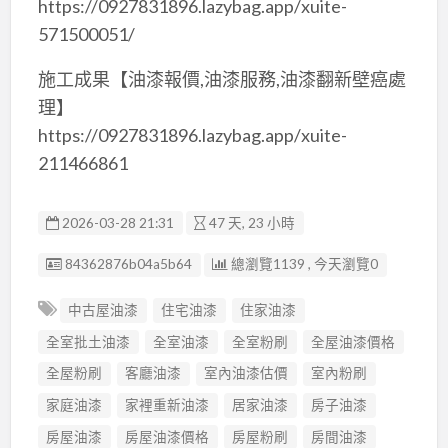
https://0927831896.lazybag.app/xuite-
571500051/
施工成果【油漆報價,油漆服務,油漆翻新壁癌處
理】
https://0927831896.lazybag.app/xuite-
211466861
2026-03-28 21:31
47 天, 23 小時
廣告编號
84362876b04a5b64
總瀏覽1139 , 今天瀏覽0
中古屋油漆
住宅油漆
住家油漆
全室批土油漆
全室油漆
全室粉刷
全屋油漆價格
全屋粉刷
客廳油漆
室內油漆估價
室內粉刷
家庭油漆
家裡重新油漆
居家油漆
房子油漆
房屋油漆
房屋油漆價格
房屋粉刷
房間油漆