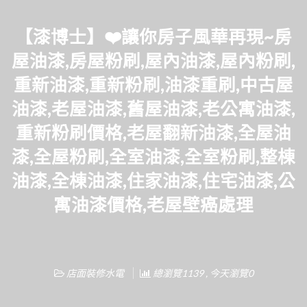
【漆博士】❤️讓你房子風華再現~房
屋油漆,房屋粉刷,屋內油漆,屋內粉刷,
重新油漆,重新粉刷,油漆重刷,中古屋
油漆,老屋油漆,舊屋油漆,老公寓油漆,
重新粉刷價格,老屋翻新油漆,全屋油
漆,全屋粉刷,全室油漆,全室粉刷,整棟
油漆,全棟油漆,住家油漆,住宅油漆,公
寓油漆價格,老屋壁癌處理
店面裝修水電
總瀏覽1139 , 今天瀏覽0