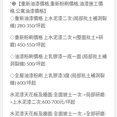
˚🧿【重新油漆價格,重新粉刷價格,油漆施工價
格,公寓油漆價格】
◇重新油漆價格 上水泥漆二次 (局部批土補洞裂
縫) 280-350/坪起
◇重新粉刷價格 上水泥漆二次 +(整面批土+研
磨) 450-550/坪起
◇油漆粉刷價格 上乳膠漆一底一面 (局部批土補
洞裂縫) 500/坪起
◇全屋油漆粉刷 上乳膠漆3度 (局部批土補洞裂
縫) 600/坪起
水泥漆天花板及牆面:全面披土一次->局部研磨-
>上水泥漆二次:600-700元/坪起
水泥漆天花板及牆面:全面披土一次->全部研磨-