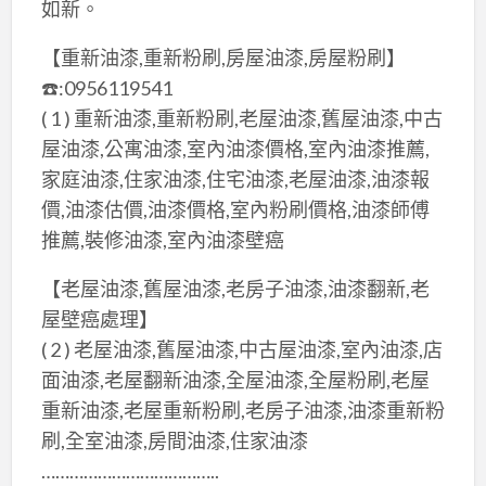
如新。
【重新油漆,重新粉刷,房屋油漆,房屋粉刷】
☎️:0956119541
( 1 ) 重新油漆,重新粉刷,老屋油漆,舊屋油漆,中古
屋油漆,公寓油漆,室內油漆價格,室內油漆推薦,
家庭油漆,住家油漆,住宅油漆,老屋油漆,油漆報
價,油漆估價,油漆價格,室內粉刷價格,油漆師傅
推薦,裝修油漆,室內油漆壁癌
【老屋油漆,舊屋油漆,老房子油漆,油漆翻新,老
屋壁癌處理】
( 2 ) 老屋油漆,舊屋油漆,中古屋油漆,室內油漆,店
面油漆,老屋翻新油漆,全屋油漆,全屋粉刷,老屋
重新油漆,老屋重新粉刷,老房子油漆,油漆重新粉
刷,全室油漆,房間油漆,住家油漆
………………………………..