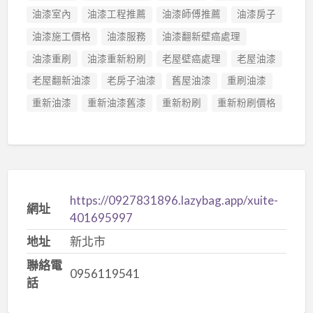
油漆室內
油漆工程推薦
油漆師傅推薦
油漆房子
油漆施工價格
油漆服務
油漆翻新壁癌處理
油漆重刷
油漆重新粉刷
老屋壁癌處理
老屋油漆
老屋翻新油漆
老房子油漆
舊屋油漆
重刷油漆
重新油漆
重新油漆舊漆
重新粉刷
重新粉刷價格
https://0927831896.lazybag.app/xuite-
網址
401695997
地址
新北市
聯絡電
0956119541
話