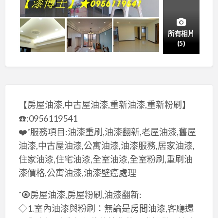
所有相片
(5)
【房屋油漆,中古屋油漆,重新油漆,重新粉刷】
☎️:0956119541
❤️˚服務項目:油漆重刷,油漆翻新,老屋油漆,舊屋
油漆,中古屋油漆,公寓油漆,油漆服務,居家油漆,
住家油漆,住宅油漆,全室油漆,全室粉刷,重刷油
漆價格,公寓油漆,油漆壁癌處理
˚🧿房屋油漆,房屋粉刷,油漆翻新:
◇1.室內油漆與粉刷：無論是房間油漆,客廳還