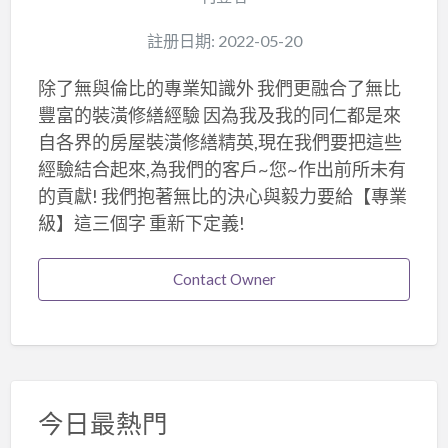
註册日期: 2022-05-20
除了無與倫比的專業知識外 我們更融合了無比
豐富的裝潢修繕經驗 因為我及我的同仁都是來
自各界的房屋裝潢修繕精英,現在我們要把這些
經驗結合起來,為我們的客戶~您~作出前所未有
的貢獻! 我們抱著無比的決心與毅力要給【專業
級】這三個字 重新下定義!
Contact Owner
今日最熱門