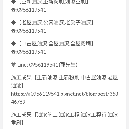
◆【重新油漆,重新粉刷,油漆重刷】
☎️:0956119541
◆【老屋油漆,公寓油漆,老房子油漆】
☎️:0956119541
◆【中古屋油漆,全屋油漆,全屋粉刷】
☎️:0956119541
💙 Line: 0956119541 (郭先生)
施工成果【重新油漆,重新粉刷,中古屋油漆,老屋
油漆】
https://a0956119541.pixnet.net/blog/post/363
46769
施工成果【油漆施工,油漆工程,油漆工程行,油漆
重刷】