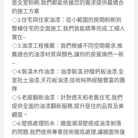
是全室粉刷,我們都能依據您的需求提供最適合
的施工方案
◇2.住宅與住家油漆：從小範圍的房間粉刷到
整棟住宅的全面施工,我們皆能精準完成,工細人
實在~
◇3.油漆工程推薦：我們根據不同空間需求,推
薦適合的油漆材質與顏色,讓你的房屋煥然一新
~
◇4.裝潢木作油漆：油漆裝潢,矽酸鈣板油漆,全
室批土油漆,天花板油漆,技術純熟經驗豐富的團
隊
◇5.老屋翻新油漆：針對透天和老舊住宅,我們
提供全面的油漆翻新服務,提升居住的品質及美
觀度。
◇6.壁癌處理防水：牆面潮濕壁癌或油漆剝落
的問題,我們使用專業技術徹底處理,讓牆面恢復