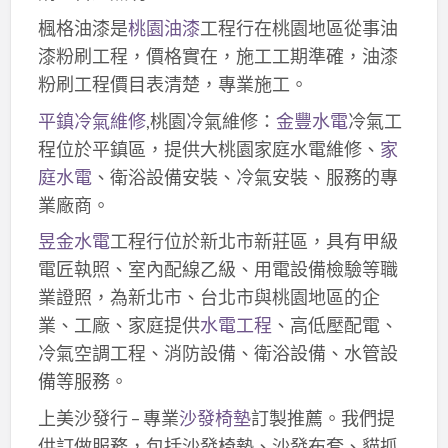
楓格油漆是
桃園油漆
工程行在桃園地區從事油
漆粉刷工程，價格實在，施工工期準確，油漆
粉刷工程價目表清楚，專業施工。
平鎮冷氣維修
,桃園冷氣維修：
金豐水電
冷氣工
程位於平鎮區，提供大桃園家庭水電維修、
家
庭水電
、衛浴設備安裝、冷氣安裝、服務的專
業廠商。
昱金水電
工程行位於新北市新莊區，具有甲級
電匠執照、室內配線乙級、用電設備檢驗等職
業證照，為新北市、台北市與桃園地區的企
業、工廠、家庭提供
水電工程
、高低壓配電、
冷氣空調工程、消防設備、衛浴設備、水管設
備等服務。
上美沙發行 – 專業
沙發椅墊
訂製推薦。我們提
供訂做服務，包括沙發椅墊、沙發布套、貓抓