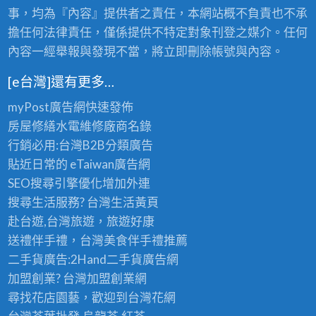
事，均為『內容』提供者之責任，本網站概不負責也不承
擔任何法律責任，僅係提供不特定對象刊登之媒介。任何
內容一經舉報與發現不當，將立即刪除帳號與內容。
[e台灣]還有更多…
myPost廣告網
快速發佈
房屋修繕
水電維修廠商名錄
行銷必用:台灣B2B
分類廣告
貼近日常的
eTaiwan廣告網
SEO搜尋引擎優化
增加外連
搜尋生活服務? 台灣
生活黃頁
赴台遊,台灣旅遊
，旅遊好康
送禮伴手禮，台灣美食
伴手禮
推薦
二手貨廣告:2Hand
二手貨
廣告網
加盟創業? 台灣
加盟創業
網
尋找花店園藝，歡迎到
台灣花網