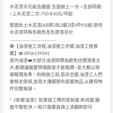
水泥漆天花板及牆面:全面披土一次->全部研磨-
>上水泥漆二次:750-850元/坪起
壁面批土水泥漆(AB膠2批2磨2漆)坪950起 使用
水泥漆特殊色跳色及乳膠漆另計
…………………………………….
🧿【油漆施工流程,油漆施工步驟,油漆工程推
薦】☎️:0956119541
室內油漆❤️大部分油漆師傅為避免估價落差太
大,都建議需要現場勘查才能報價~並大都以現
場報價為準。粉刷施工前,若非空屋,油漆工人們
會移走傢俱,並用大薄膜膠布遮蓋物品,以確保物
件完整無損。
*《新屋油漆》如果施工標的是新屋,新成屋,牆
面平整乾淨,一般只需要直接上漆翻刷即可