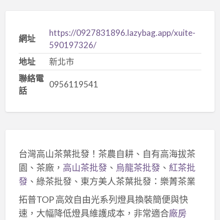
https://0927831896.lazybag.app/xuite-
網址
590197326/
地址
新北市
聯絡電
0956119541
話
台灣高山茶葉批發！茶農自耕、自有高海拔茶
園、茶廠，
高山茶批發
、
烏龍茶批發
、
紅茶批
發
、綠茶批發、東方美人茶葉批發：樂菁茶業
拓普TOP 高效自由光系列燈具換裝簡便與快
速，大幅降低燈具維護成本，非常適合
廠房