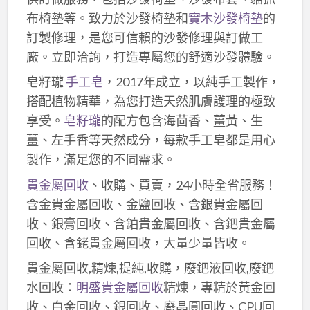
布椅墊等。致力於沙發椅墊和
實木沙發椅墊
的
訂製修理，是您可信賴的沙發修理與訂做工
廠。立即洽詢，打造專屬您的舒適沙發體驗。
皂籽瓏
手工皂
，2017年成立，以純手工製作，
搭配植物精華，為您打造天然肌膚護理的極致
享受。
皂籽瓏
的配方包含海茴香、薑黃、生
薑、左手香等天然成分，每款手工皂都是用心
製作，滿足您的不同需求。
貴金屬回收
、收購、買賣，24小時全省服務！
含金貴金屬回收、金鹽回收、含銀貴金屬回
收、銀膏回收、含鉑貴金屬回收、含鈀貴金屬
回收、含銠貴金屬回收，大量少量皆收。
貴金屬回收,精煉,提純,收購，廢鈀液回收,廢鈀
水回收：
明盛貴金屬回收
精煉，專精於黃金回
收、白金回收、銀回收、廢晶圓回收、CPU回