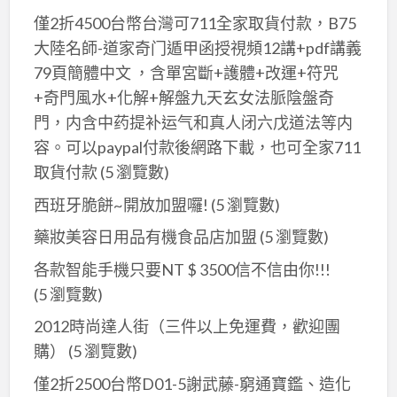
僅2折4500台幣台灣可711全家取貨付款，B75
大陸名師-道家奇门遁甲函授視頻12講+pdf講義
79頁簡體中文 ，含單宮斷+護體+改運+符咒
+奇門風水+化解+解盤九天玄女法脈陰盤奇
門，内含中药提补运气和真人闭六戊道法等内
容。可以paypal付款後網路下載，也可全家711
取貨付款
(5 瀏覽數)
西班牙脆餅~開放加盟囉!
(5 瀏覽數)
藥妝美容日用品有機食品店加盟
(5 瀏覽數)
各款智能手機只要NT $ 3500信不信由你!!!
(5 瀏覽數)
2012時尚達人街（三件以上免運費，歡迎團
購）
(5 瀏覽數)
僅2折2500台幣D01-5謝武藤-窮通寶鑑、造化