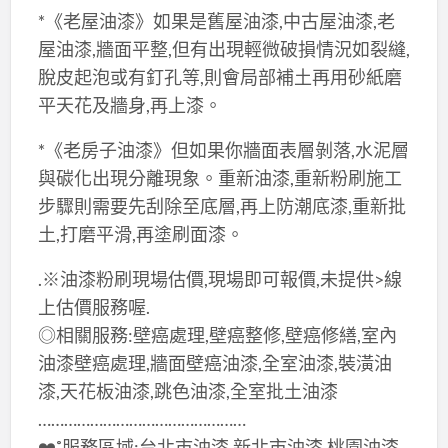
*《老屋油漆》如果是舊屋油漆,中古屋油漆,老
屋油漆,牆面平整,但有出現輕微破損情況如裂縫,
脫皮起泡或有釘孔等,則會局部補土再用砂紙磨
平天花及牆身,再上漆。
*《老房子油漆》但如果你牆面表層剝落,水泥層
與碳化出現分離現象。重新油漆,重新粉刷施工
步驟則需要先刮除至底層,再上防潮底漆,重新批
土,打磨平滑,再塗刷面漆。
.※油漆粉刷現場估價,現場即可報價,未提供>線
上估價服務喔.
◎相關服務:壁癌處理,壁癌整修,壁癌修繕,室內
油漆壁癌處理,牆面壁癌油漆,全室油漆,裝潢油
漆,天花板油漆,跳色油漆,全室批土油漆
…………………………………………
❤️˚服務區域:台北市油漆,新北市油漆,桃園油漆,