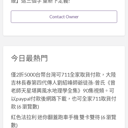
級】這三個字 重新下定義!
Contact Owner
今日最熱門
僅2折5000台幣台灣可711全家取貨付款，大陸
吉林長春第四代傳人劉紹峰師爺徒孫-曾氏《曾
老師天星堪輿風水地理學全集》90集視頻。可
以paypal付款後網路下載，也可全家711取貨付
款
(6 瀏覽數)
紅色法拉利 迷你翻蓋跑車手機 雙卡雙待
(6 瀏覽
數)