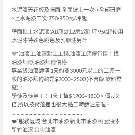
水泥漆天花板及牆面:全面披土一次->全部研磨-
>上水泥漆二次:750-850元/坪起
壁面批土水泥漆(AB膠2批2磨2漆) 坪 950起使用
水泥漆特殊色跳色及乳膠漆另計
💜˚油漆工,油漆點工工錢,油漆工師傅行情：找
油漆師傅,油漆師傅價格
專業級油漆師傅 1天約要3000元以上的工資 一
般的油漆師傅約是$2000~2500 (不含飯.飲料煙
錢)。
學徒及徒弟工：1天工資$1200~1800。價差2
倍,所以技術落差也很大 點工時請注意喔~
………………………………………………
❤️˚服務區域:台北市油漆 新北市油漆 桃園油漆
新竹油漆 台中油漆