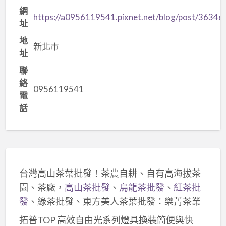
網
https://a0956119541.pixnet.net/blog/post/36346
址
地
新北市
址
聯
絡
0956119541
電
話
台灣高山茶葉批發！茶農自耕、自有高海拔茶
園、茶廠，
高山茶批發
、
烏龍茶批發
、
紅茶批
發
、綠茶批發、東方美人茶葉批發：樂菁茶業
拓普TOP 高效自由光系列燈具換裝簡便與快