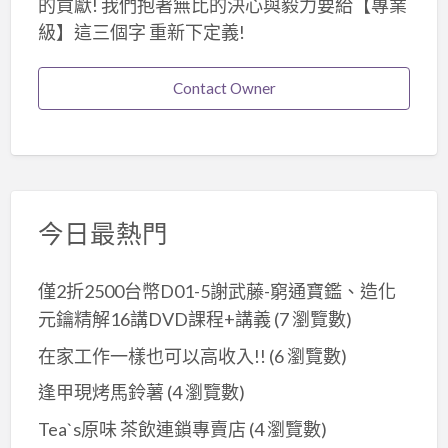
的貢獻! 我們抱著無比的決心與毅力要給【專業
級】這三個字 重新下定義!
Contact Owner
今日最熱門
僅2折2500台幣D01-5謝武藤-窮通寶鑑、造化
元鑰精解16講DVD課程+講義
(7 瀏覽數)
在家工作一樣也可以高收入!!
(6 瀏覽數)
逢甲現烤馬鈴薯
(4 瀏覽數)
Tea`s原味 茶飲連鎖專賣店
(4 瀏覽數)