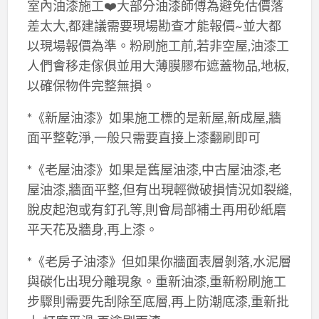
室內油漆施工❤️大部分油漆師傅為避免估價落
差太大,都建議需要現場勘查才能報價~並大都
以現場報價為準。粉刷施工前,若非空屋,油漆工
人們會移走傢俱並用大薄膜膠布遮蓋物品,地板,
以確保物件完整無損。
*《新屋油漆》如果施工標的是新屋,新成屋,牆
面平整乾淨,一般只需要直接上漆翻刷即可
*《老屋油漆》如果是舊屋油漆,中古屋油漆,老
屋油漆,牆面平整,但有出現輕微破損情況如裂縫,
脫皮起泡或有釘孔等,則會局部補土再用砂紙磨
平天花及牆身,再上漆。
*《老房子油漆》但如果你牆面表層剝落,水泥層
與碳化出現分離現象。重新油漆,重新粉刷施工
步驟則需要先刮除至底層,再上防潮底漆,重新批