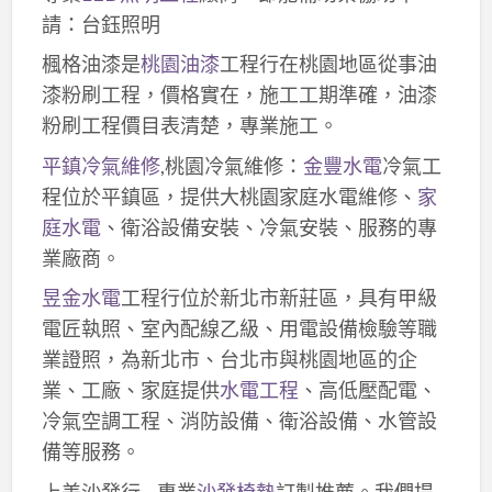
請：台鈺照明
楓格油漆是
桃園油漆
工程行在桃園地區從事油
漆粉刷工程，價格實在，施工工期準確，油漆
粉刷工程價目表清楚，專業施工。
平鎮冷氣維修
,桃園冷氣維修：
金豐水電
冷氣工
程位於平鎮區，提供大桃園家庭水電維修、
家
庭水電
、衛浴設備安裝、冷氣安裝、服務的專
業廠商。
昱金水電
工程行位於新北市新莊區，具有甲級
電匠執照、室內配線乙級、用電設備檢驗等職
業證照，為新北市、台北市與桃園地區的企
業、工廠、家庭提供
水電工程
、高低壓配電、
冷氣空調工程、消防設備、衛浴設備、水管設
備等服務。
上美沙發行 – 專業
沙發椅墊
訂製推薦。我們提