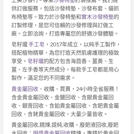
供訂做服務，包括沙發椅墊、沙發布套、貓抓
布椅墊等。致力於沙發椅墊和
實木沙發椅墊
的
訂製修理，是您可信賴的沙發修理與訂做工
廠。立即洽詢，打造專屬您的舒適沙發體驗。
皂籽瓏
手工皂
，2017年成立，以純手工製作，
搭配植物精華，為您打造天然肌膚護理的極致
享受。
皂籽瓏
的配方包含海茴香、薑黃、生
薑、左手香等天然成分，每款手工皂都是用心
製作，滿足您的不同需求。
貴金屬回收
、收購、買賣，24小時全省服務！
含金貴金屬回收、金鹽回收、含銀貴金屬回
收、銀膏回收、含鉑貴金屬回收、含鈀貴金屬
回收、含銠貴金屬回收，大量少量皆收。
貴金屬回收,精煉,提純,收購，廢鈀液回收,廢鈀
水回收：
明盛貴金屬回收
精煉，專精於黃金回