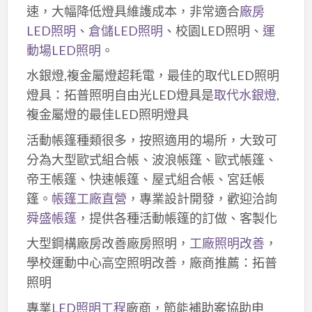
速，大幅降低燈具維護成本，非常適合
廠房
LED照明
、
倉儲LED照明
、校園LED照明、
運
動場LED照明
。
水銀燈,複金屬燈超耗電，最佳的取代LED照明
燈具：拓普照明自由光LED燈具是
取代水銀燈
,
複金屬燈的最佳LED照明燈具
活動帳篷種類很多，按照適用的場所，大致可
分為大型歐式組合帳、波浪帳篷、歐式帳篷、
帝王帳篷、快速帳篷、屋式組合帳、宮廷帳
篷。
帳篷工廠直營
，專業設計開發，歡迎洽詢
舜盛帳篷
，提供各種活動帳篷的訂做、客製化
大型鋼構廠房改善廠房照明，
工廠照明改善
，
學校運動中心高空照明改善，廠商推薦：拓普
照明
專業
LED照明工程
廠商，節能補助案協助申