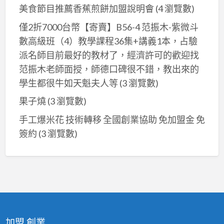
美食節目推薦香蕉煎餅加盟說明會
(4 瀏覽數)
僅2折7000台幣【寄賣】B56-4 范振木-紫微斗
數高級班（4）教學課程36集+講義1本，占驗
派名師目前最好的教材了，經濟許可的歡迎找
范振木老師面授，師德口碑很不錯，教出來的
學生都很牛如天魁夫人等
(3 瀏覽數)
果子燒
(3 瀏覽數)
手工爆米花 技術轉移 全國創業協助 免加盟金 免
簽約
(3 瀏覽數)
加盟,創業