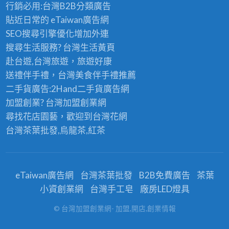
行銷必用:台灣B2B
分類廣告
貼近日常的
eTaiwan廣告網
SEO搜尋引擎優化
增加外連
搜尋生活服務? 台灣
生活黃頁
赴台遊,台灣旅遊
，旅遊好康
送禮伴手禮，台灣美食
伴手禮
推薦
二手貨廣告:2Hand
二手貨
廣告網
加盟創業? 台灣
加盟創業
網
尋找花店園藝，歡迎到
台灣花網
台灣茶葉批發
,烏龍茶,紅茶
eTaiwan廣告網
台灣茶葉批發
B2B免費廣告
茶葉
小資創業網
台灣手工皂
廠房LED燈具
© 台灣加盟創業網- 加盟,開店,創業情報