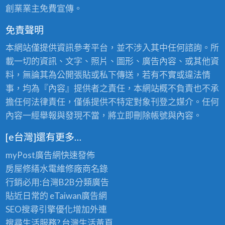
創業業主免費宣傳。
免責聲明
本網站僅提供資訊參考平台，並不涉入其中任何諮詢。所
載一切的資訊、文字、照片、圖形、廣告內容、或其他資
料，無論其為公開張貼或私下傳送，若有不實或違法情
事，均為『內容』提供者之責任，本網站概不負責也不承
擔任何法律責任，僅係提供不特定對象刊登之媒介。任何
內容一經舉報與發現不當，將立即刪除帳號與內容。
[e台灣]還有更多…
myPost廣告網
快速發佈
房屋修繕
水電維修廠商名錄
行銷必用:台灣B2B
分類廣告
貼近日常的
eTaiwan廣告網
SEO搜尋引擎優化
增加外連
搜尋生活服務? 台灣
生活黃頁