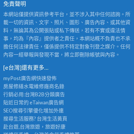
免責聲明
本網站僅提供資訊參考平台，並不涉入其中任何諮詢。所
載一切的資訊、文字、照片、圖形、廣告內容、或其他資
料，無論其為公開張貼或私下傳送，若有不實或違法情
事，均為『內容』提供者之責任，本網站概不負責也不承
擔任何法律責任，僅係提供不特定對象刊登之媒介。任何
內容一經舉報與發現不當，將立即刪除帳號與內容。
[e台灣]還有更多…
myPost廣告網
快速發佈
房屋修繕
水電維修廠商名錄
行銷必用:台灣B2B
分類廣告
貼近日常的
eTaiwan廣告網
SEO搜尋引擎優化
增加外連
搜尋生活服務? 台灣
生活黃頁
赴台遊,台灣旅遊
，旅遊好康