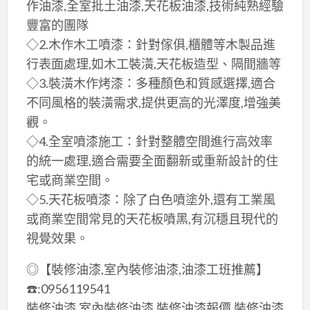
作油漆,全室批土油漆,天花板油漆,技術純熟經驗
豐富的團隊
◇2.木作木工噴漆：針對傢俱,櫃體等木製品進
行表面處理,如木工裝潢,天花板造型、隔間牆等
◇3.裝潢木作烤漆：多種顏色和質感選擇,適合
不同風格的裝潢需求,提供更高的光澤度,增強美
觀。
◇4.全室噴漆施工：針對整體空間進行高效率
的統一處理,適合需要全面翻新或重新設計的住
宅或商業空間。
◇5.天花板噴漆：除了白色噴塗外,還有工業風
或商業空間常見的天花板噴黑,有沉穩且現代的
視覺效果。
◎【裝修油漆,室內裝修油漆,油漆工班推薦】
☎️:0956119541
裝修油漆,室內裝修油漆,裝修油漆報價,裝修油漆