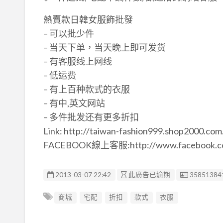
熱賣款日韓女服飾批發
– 可以批少件
– 当天下单，当天晚上即可发货
– 有客服线上网线
– 低运费
– 有上百种款式的衣服
– 有中,英文网站
– 多件批发还有更多折扣
Link: http://taiwan-fashion999.shop2000.com
FACEBOOK線上客服:http://www.facebook.com
廣告编號
2013-03-07 22:42
此廣告已逾期
35851384
商城
宅配
折扣
款式
衣服