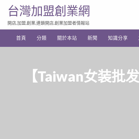
台灣加盟創業網
開店,加盟,創業,連鎖開店,創業加盟者情報站
加
盟
首頁
分類
關於本站
新聞
知識分享
創
業
網
站
連
結
【Taiwan女装批发商