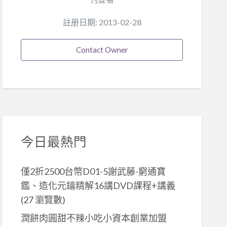
註册日期: 2013-02-28
Contact Owner
今日最熱門
僅2折2500台幣D01-5謝武藤-窮通寶
鑑、造化元鑰精解16講DVD課程+講義
(27 瀏覽數)
潤餅肉圓甜不辣小吃小資本創業加盟