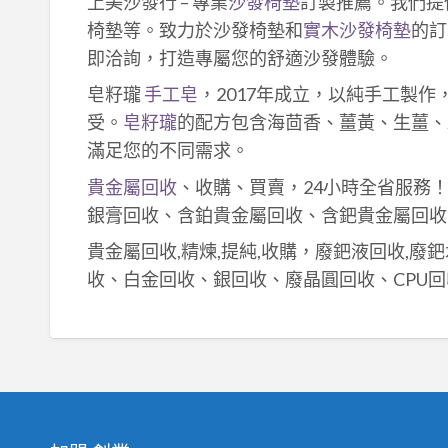
上美沙發行 – 專業
沙發椅墊
訂製推薦。我們提
椅墊等。致力於沙發椅墊和
實木沙發椅墊
的訂
即洽詢，打造專屬您的舒適沙發體驗。
皂籽瓏
手工皂
，2017年成立，以純手工製
受。
皂籽瓏
的配方包含海茴香、薑黃、生薑、
滿足您的不同需求。
貴金屬回收
、收購、買賣，24小時全省服務
銀膏回收、含鉑貴金屬回收、含鈀貴金屬回收
貴金屬回收,精煉,提純,收購，廢鈀液回收,廢
收、白金回收、銀回收、廢晶圓回收、CPU回