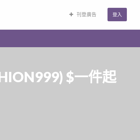
刊登廣告
登入
HION999) $一件起