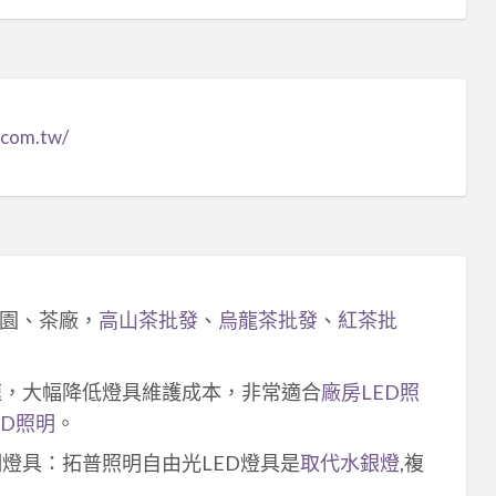
.com.tw/
園、茶廠，
高山茶批發
、
烏龍茶批發
、
紅茶批
速，大幅降低燈具維護成本，非常適合
廠房LED照
ED照明
。
明燈具：拓普照明自由光LED燈具是
取代水銀燈
,複