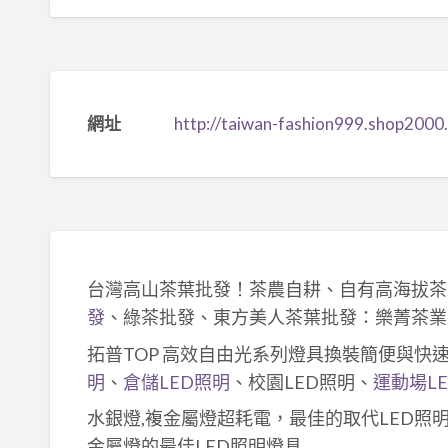
網址
http://taiwan-fashion999.shop2000
台灣高山茶葉批發！茶農自耕、自有高海拔茶
發
、綠茶批發、東方美人茶葉批發：樂菁茶業
拓普TOP 高效自由光系列燈具換裝簡便與快
明
、
倉儲LED照明
、校園LED照明、
運動場L
水銀燈,複金屬燈超耗電，最佳的取代LED照
金屬燈的最佳LED照明燈具