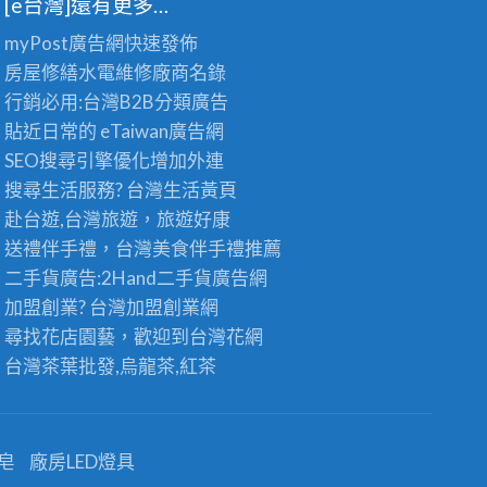
[e台灣]還有更多…
myPost廣告網
快速發佈
房屋修繕
水電維修廠商名錄
行銷必用:台灣B2B
分類廣告
貼近日常的
eTaiwan廣告網
SEO搜尋引擎優化
增加外連
搜尋生活服務? 台灣
生活黃頁
赴台遊,台灣旅遊
，旅遊好康
送禮伴手禮，台灣美食
伴手禮
推薦
二手貨廣告:2Hand
二手貨
廣告網
加盟創業? 台灣
加盟創業
網
尋找花店園藝，歡迎到
台灣花網
台灣茶葉批發
,烏龍茶,紅茶
皂
廠房LED燈具