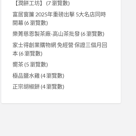
【潤餅工坊】
(7 瀏覽數)
富居窗簾 2025年重磅出擊 5大名店同時
開幕
(6 瀏覽數)
樂菁慈恩製茶廠-高山茶批發
(6 瀏覽數)
家士得創業購物網 免經營 保證三個月回
本
(6 瀏覽數)
嚮茶
(5 瀏覽數)
極品鹽水雞
(4 瀏覽數)
正宗胡椒餅
(4 瀏覽數)