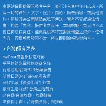
本網站僅提供資訊參考平台，並不涉入其中任何諮詢。所
載一切的資訊、文字、照片、圖形、廣告內容、或其他資
料，無論其為公開張貼或私下傳送，若有不實或違法情
事，均為『內容』提供者之責任，本網站概不負責也不承
擔任何法律責任，僅係提供不特定對象刊登之媒介。任何
內容一經舉報與發現不當，將立即刪除帳號與內容。
[e台灣]還有更多…
myPost廣告網
快速發佈
房屋修繕
水電維修廠商名錄
行銷必用:台灣B2B
分類廣告
貼近日常的
eTaiwan廣告網
SEO搜尋引擎優化
增加外連
搜尋生活服務? 台灣
生活黃頁
赴台遊,台灣旅遊
，旅遊好康
送禮伴手禮，台灣美食
伴手禮
推薦