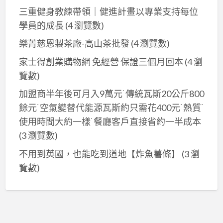
三重健身教練帶領｜健進計畫以專業支持每位
學員的成長
(4 瀏覽數)
樂菁慈恩製茶廠-高山茶批發
(4 瀏覽數)
家士得創業購物網 免經營 保證三個月回本
(4 瀏
覽數)
加盟商半年後可月入9萬元˙傳統瓦斯20公斤800
餘元˙空氣變替代能源瓦斯約只需花400元˙熱質˙
使用時間大約一樣˙餐廳客戶直接省約一半成本
(3 瀏覽數)
不用到英國，也能吃到道地【炸魚薯條】
(3 瀏
覽數)