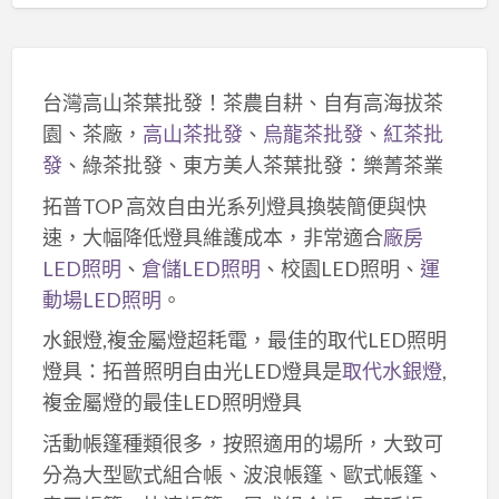
台灣高山茶葉批發！茶農自耕、自有高海拔茶
園、茶廠，
高山茶批發
、
烏龍茶批發
、
紅茶批
發
、綠茶批發、東方美人茶葉批發：樂菁茶業
拓普TOP 高效自由光系列燈具換裝簡便與快
速，大幅降低燈具維護成本，非常適合
廠房
LED照明
、
倉儲LED照明
、校園LED照明、
運
動場LED照明
。
水銀燈,複金屬燈超耗電，最佳的取代LED照明
燈具：拓普照明自由光LED燈具是
取代水銀燈
,
複金屬燈的最佳LED照明燈具
活動帳篷種類很多，按照適用的場所，大致可
分為大型歐式組合帳、波浪帳篷、歐式帳篷、