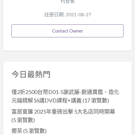
刊登者
註册日期: 2021-08-27
Contact Owner
今日最熱門
僅2折2500台幣D01-5謝武藤-窮通寶鑑、造化
元鑰精解16講DVD課程+講義
(17 瀏覽數)
富居窗簾 2025年重磅出擊 5大名店同時開幕
(5 瀏覽數)
嚮茶
(5 瀏覽數)