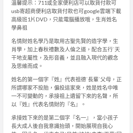
溫馨提示：711或全家便利店可以取貨付款可
usb寄超商便利店取貨付款也可google雲端下載
高級班1片DVD，只能電腦播放哦，生肖姓名
學鼻祖
名情財姓名學乃是取用古聖先賢的造字學，生
肖學，加上春秋禮數及人倫之道，配合五行ˋ天
干地支屬性，及形音義，並且融入現代的觀念
及思維而成。
姓名的第一個字『姓』代表祖德ˋ長輩ˋ父母，正
所謂哪家不投胎，偏投這家來，姓是姓名中唯
一不可變動的，承接祖上遺留下來的名聲，所
以『姓』代表名情財的『名』。
承接姓下來的是第二個字『名一』，當小孩子
長大成人後自我意識抬頭，開始展現自我心