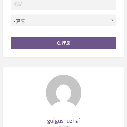
搜尋
guigushuzhai