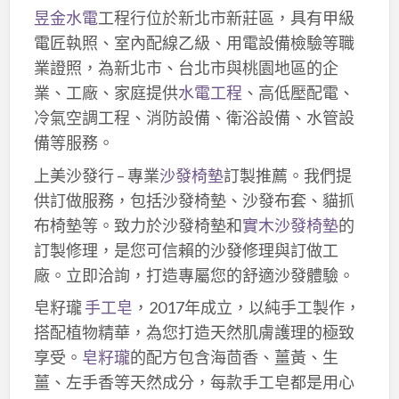
昱金水電
工程行位於新北市新莊區，具有甲級
電匠執照、室內配線乙級、用電設備檢驗等職
業證照，為新北市、台北市與桃園地區的企
業、工廠、家庭提供
水電工程
、高低壓配電、
冷氣空調工程、消防設備、衛浴設備、水管設
備等服務。
上美沙發行 – 專業
沙發椅墊
訂製推薦。我們提
供訂做服務，包括沙發椅墊、沙發布套、貓抓
布椅墊等。致力於沙發椅墊和
實木沙發椅墊
的
訂製修理，是您可信賴的沙發修理與訂做工
廠。立即洽詢，打造專屬您的舒適沙發體驗。
皂籽瓏
手工皂
，2017年成立，以純手工製作，
搭配植物精華，為您打造天然肌膚護理的極致
享受。
皂籽瓏
的配方包含海茴香、薑黃、生
薑、左手香等天然成分，每款手工皂都是用心