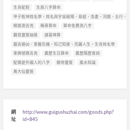
生肖配對
生辰八字算命
甲子乾坤姓名學，姓名與宇宙磁場、易經、洛書、河圖、五行、
眼跳測吉兇
稱骨算命
算命免費測八字
觀音靈簽抽簽
諸葛神算
趨吉避凶、掌握先機、知己知彼、亮麗人生，生肖姓名學
車牌號碼吉兇
農歷生日算命
農歷陽歷查詢
配偶是外國人的八字
關帝靈簽
風水知識
黃大仙靈簽
網
http://www.guigushuzhai.com/goods.php?
址
id=845