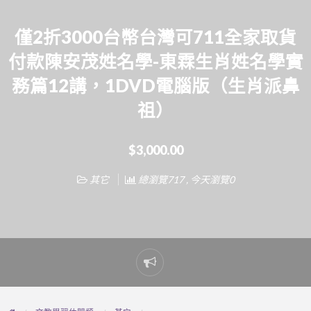
僅2折3000台幣台灣可711全家取貨
付款陳安茂姓名學-東霖生肖姓名學實
務篇12講，1DVD電腦版（生肖派鼻
祖）
$3,000.00
其它
總瀏覽717 , 今天瀏覽0
Report
problem