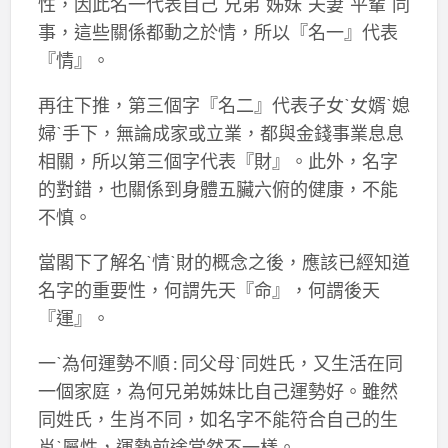
性，因此名一代表自己ˋ兄弟ˋ姊妹ˋ夫妻ˋ平輩ˋ同
事，這些關係都動之於情，所以『名一』代表
『情』。
再往下推，第三個字『名二』代表子女ˋ女婿ˋ媳
婦ˋ手下，無論成家或立業，都與金錢事業息息
相關，所以第三個字代表『財』。此外，名字
的對錯，也關係到身體五臟六俯的健康，不能
不慎。
當閣下了解名ˋ情ˋ財的概念之後，應該已經知道
名字的重要性，何謂先天『命』，何謂後天
『運』。
一ˋ為何運勢不順 : 同父母ˋ同姓氏，又生活在同
一個家庭，為何兄弟姊妹比自己運勢好。雖然
同姓氏，生肖不同，如名字不能符合自己的生
肖ˋ屬性，運勢前途當然不一樣。