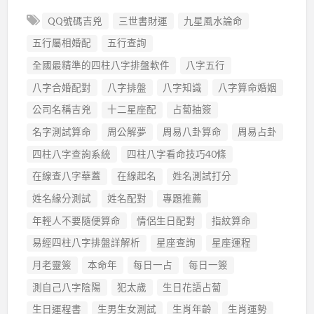
QQ號碼吉兇
三世書財運
九星風水論命
五行屬相婚配
五行查詢
全國最精準的四柱八字排盤軟件
八字五行
八字合婚配對
八字排盤
八字知識
八字算命婚姻
公司名稱吉兇
十二星座配
占蔔抽簽
名字測試算命
周公解夢
周易八卦算命
周易占卦
四柱八字查詢系統
四柱八字看命技巧40條
在線查八字華蓋
在線起名
姓名測試打分
姓名緣分測試
姓名配對
專題推薦
年輕人不要隨便算命
情侶生日配對
指紋算命
易經四柱八字排盤詳解析
星座查詢
星座運程
月老靈簽
本命年
每日一占
每日一簽
測自己八字陰陽
犯太歲
生日花語占蔔
生日運程書
生男生女測試
生肖年齡
生肖運勢