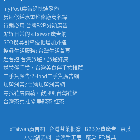
myPost廣告網
快速發佈
房屋修繕
水電維修廠商名錄
行銷必用:台灣B2B
分類廣告
貼近日常的
eTaiwan廣告網
SEO搜尋引擎優化
增加外連
搜尋生活服務? 台灣
生活黃頁
赴台遊,台灣旅遊
，旅遊好康
送禮伴手禮，台灣美食
伴手禮
推薦
二手貨廣告:2Hand
二手貨
廣告網
加盟創業? 台灣
加盟創業
網
尋找花店園藝，歡迎到
台灣花網
台灣茶葉批發
,烏龍茶,紅茶
eTaiwan廣告網
台灣茶葉批發
B2B免費廣告
茶葉
小資創業網
台灣手工皂
廠房LED燈具