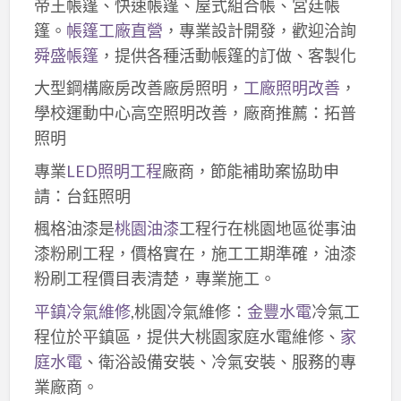
帝王帳篷、快速帳篷、屋式組合帳、宮廷帳
篷。
帳篷工廠直營
，專業設計開發，歡迎洽詢
舜盛帳篷
，提供各種活動帳篷的訂做、客製化
大型鋼構廠房改善廠房照明，
工廠照明改善
，
學校運動中心高空照明改善，廠商推薦：拓普
照明
專業
LED照明工程
廠商，節能補助案協助申
請：台鈺照明
楓格油漆是
桃園油漆
工程行在桃園地區從事油
漆粉刷工程，價格實在，施工工期準確，油漆
粉刷工程價目表清楚，專業施工。
平鎮冷氣維修
,桃園冷氣維修：
金豐水電
冷氣工
程位於平鎮區，提供大桃園家庭水電維修、
家
庭水電
、衛浴設備安裝、冷氣安裝、服務的專
業廠商。