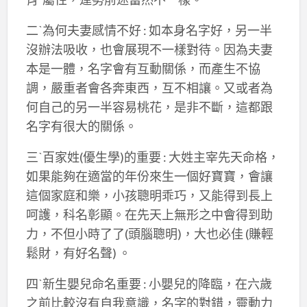
二ˋ為何夫妻感情不好 : 如本身名字好，另一半
沒辦法吸收，也會展現不一樣對待。因為夫妻
本是一體，名字會有互動關係，而產生不協
調，嚴重者會各奔東西，互不相讓。又或者為
何自己的另一半容易桃花，是非不斷，這都跟
名字有很大的關係。
三ˋ百家姓(優生學)的重要 : 大姓主宰先天命格，
如果能夠在適當的年份來生一個好寶寶，會讓
這個家庭和樂，小孩聰明乖巧，又能得到長上
呵護，科名彰顯。在先天上無形之中會得到助
力，不但小時了了(頭腦聰明)，大也必佳 (賺輕
鬆財，有好名聲) 。
四ˋ新生嬰兒命名重要 : 小嬰兒的降臨，在六歲
之前比較沒有自我意識，名字的對錯，靈動力