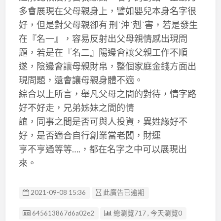
多會展現在父母親身上，譬如嬰兒本身名字很
好，但是對父母親卻有 刑ˋ沖ˋ剋ˋ害，若是發生
在『名一』，容易反射出父母親情感出現問
題，若是在『名二』陽邊會讓父親工作不順
遂，陰邊會讓母親財帛，整個家庭金錢方面出
現問題，還會讓母親身體不適。
綜合以上所言，舉凡父母之間的對待，情字路
好不好走，兄弟姊妹之間的情
誼，同事之間是否可與人投資，異姓緣好不
好，是否適合自行創業當老闆，財運
亨不亨通等等….，都在名字之中可以展現出
來。
2021-09-08 15:36
此廣告已逾期
廣告编號
645613867d6a02e2
總瀏覽717 , 今天瀏覽0