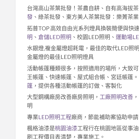
台灣高山茶葉批發！茶農自耕、自有高海拔茶
發
、綠茶批發、東方美人茶葉批發：樂菁茶業
拓普TOP 高效自由光系列燈具換裝簡便與快
明
、
倉儲LED照明
、校園LED照明、
運動場L
水銀燈,複金屬燈超耗電，最佳的取代LED照
金屬燈的最佳LED照明燈具
活動帳篷種類很多，按照適用的場所，大致可
王帳篷、快速帳篷、屋式組合帳、宮廷帳篷。
篷
，提供各種活動帳篷的訂做、客製化
大型鋼構廠房改善廠房照明，
工廠照明改善
，
明
專業
LED照明工程
廠商，節能補助案協助申請
楓格油漆是
桃園油漆
工程行在桃園地區從事油
刷工程價目表清楚，專業施工。