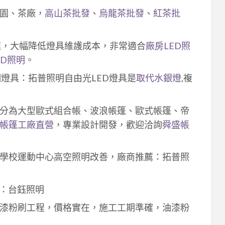
園、茶廠，
高山茶批發
、
烏龍茶批發
、
紅茶批
速，大幅降低燈具維護成本，非常適合
廠房LED照
ED照明
。
明燈具：拓普照明自由光LED燈具是
取代水銀燈
,複
分為大型歐式組合帳、波浪帳篷、歐式帳篷、帝
帳篷工廠直營
，專業設計開發，歡迎洽詢
舜盛帳
學校運動中心高空照明改善，廠商推薦：拓普照
：台鈺照明
漆粉刷工程，價格實在，施工工期準確，油漆粉