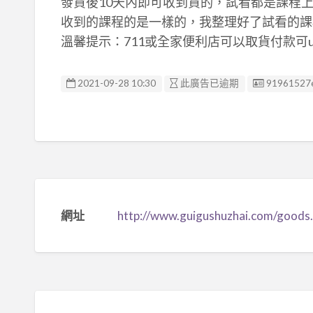
發貨後10天內即可收到貨的，試看都是課程
收到的課程的是一樣的，我整理好了試看的課
溫馨提示：711或全家便利店可以取貨付款可u
廣告编號
2021-09-28 10:30
此廣告已逾期
91961527
網址
http://www.guigushuzhai.com/goods