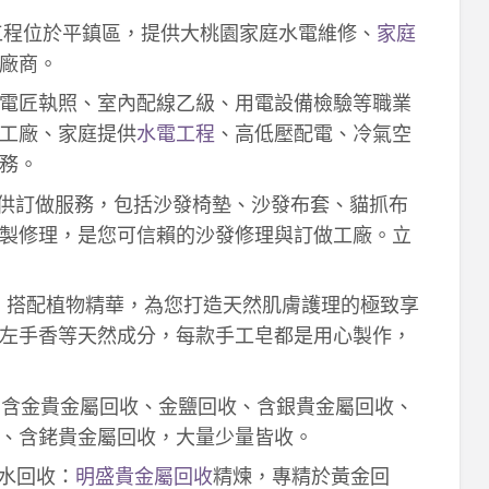
工程位於平鎮區，提供大桃園家庭水電維修、
家庭
廠商。
電匠執照、室內配線乙級、用電設備檢驗等職業
工廠、家庭提供
水電工程
、高低壓配電、冷氣空
務。
供訂做服務，包括沙發椅墊、沙發布套、貓抓布
製修理，是您可信賴的沙發修理與訂做工廠。立
作，搭配植物精華，為您打造天然肌膚護理的極致享
左手香等天然成分，每款手工皂都是用心製作，
！含金貴金屬回收、金鹽回收、含銀貴金屬回收、
、含銠貴金屬回收，大量少量皆收。
鈀水回收：
明盛貴金屬回收
精煉，專精於黃金回