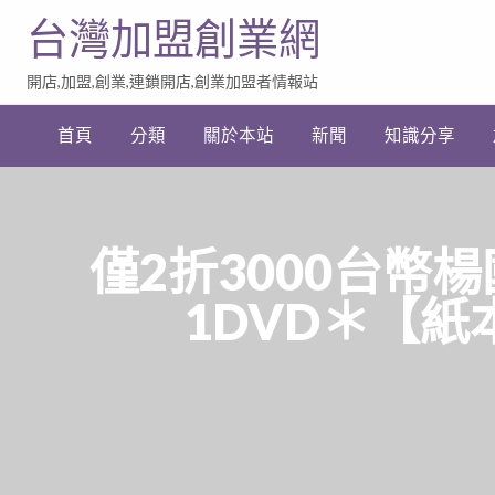
台灣加盟創業網
開店,加盟,創業,連鎖開店,創業加盟者情報站
加
盟
首頁
分類
關於本站
新聞
知識分享
創
業
網
站
連
結
僅2折3000台幣
1DVD＊【