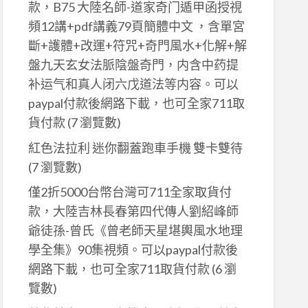
款，B75 大陸名師-道家奇门遁甲函授視
頻12講+pdf講義79頁簡體中文 ，含單宮
斷+護體+改運+符咒+奇門風水+化解+解
盤九天玄女法脈陰盤奇門，内含中药提
补运气和真人闭六戊道法等内容。可以
paypal付款後網路下載，也可全家711取
貨付款
(7 瀏覽數)
紅色法拉利 迷你翻蓋跑車手機 雙卡雙待
(7 瀏覽數)
僅2折5000台幣台灣可711全家取貨付
款，大陸吉林長春第四代傳人劉紹峰師
爺徒孫-曾氏《曾老師天星堪輿風水地理
學全集》90集視頻。可以paypal付款後
網路下載，也可全家711取貨付款
(6 瀏
覽數)