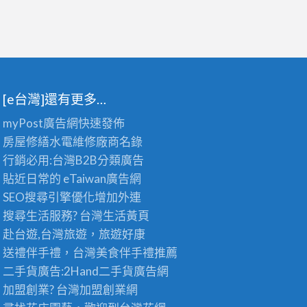
[e台灣]還有更多…
myPost廣告網
快速發佈
房屋修繕
水電維修廠商名錄
行銷必用:台灣B2B
分類廣告
貼近日常的
eTaiwan廣告網
SEO搜尋引擎優化
增加外連
搜尋生活服務? 台灣
生活黃頁
赴台遊,台灣旅遊
，旅遊好康
送禮伴手禮，台灣美食
伴手禮
推薦
二手貨廣告:2Hand
二手貨
廣告網
加盟創業? 台灣
加盟創業
網