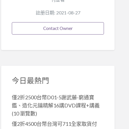
註册日期: 2021-08-27
Contact Owner
今日最熱門
僅2折2500台幣D01-5謝武藤-窮通寶
鑑、造化元鑰精解16講DVD課程+講義
(10 瀏覽數)
僅2折4500台幣台灣可711全家取貨付