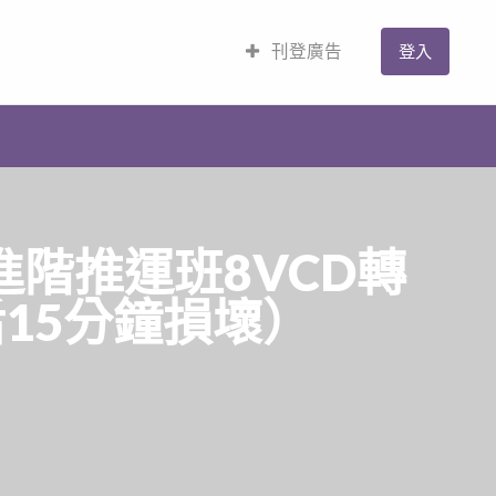
刊登廣告
登入
進階推運班8VCD轉
15分鐘損壞）