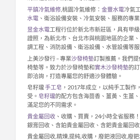
平鎮冷氣維修
,桃園冷氣維修：
金豐水電
冷氣
水電
、衛浴設備安裝、冷氣安裝、服務的專業
昱金水電
工程行位於新北市新莊區，具有甲級
證照，為新北市、台北市與桃園地區的企業、
調工程、消防設備、衛浴設備、水管設備等服
上美沙發行 – 專業
沙發椅墊
訂製推薦。我們提
椅墊等。致力於沙發椅墊和
實木沙發椅墊
的訂
即洽詢，打造專屬您的舒適沙發體驗。
皂籽瓏
手工皂
，2017年成立，以純手工製
受。
皂籽瓏
的配方包含海茴香、薑黃、生薑、
滿足您的不同需求。
貴金屬回收
、收購、買賣，24小時全省服務
銀膏回收、含鉑貴金屬回收、含鈀貴金屬回收
貴金屬回收,精煉,提純,收購，廢鈀液回收,廢