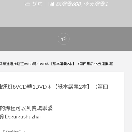
其它
總瀏覽608 , 今天瀏覽1
Report
problem
-職業進階推運班8VCD轉1DVD＊【紙本講義2本】（第四集后15分鐘損壞）
推運班8VCD轉1DVD＊【紙本講義2本】（第四
的課程可以到賣場聯繫
:guigushuzhai