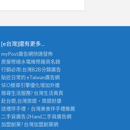
[e台灣]還有更多…
myPost廣告網
快速發佈
房屋修繕
水電維修廠商名錄
行銷必用:台灣B2B
分類廣告
貼近日常的
eTaiwan廣告網
SEO搜尋引擎優化
增加外連
搜尋生活服務? 台灣
生活黃頁
赴台遊,台灣旅遊
，旅遊好康
送禮伴手禮，台灣美食
伴手禮
推薦
二手貨廣告:2Hand
二手貨
廣告網
加盟創業? 台灣
加盟創業
網