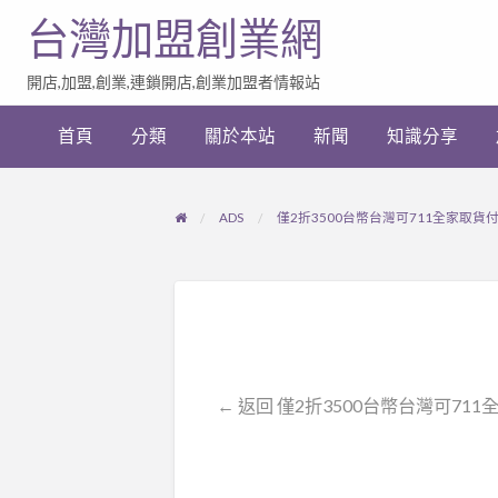
台灣加盟創業網
開店,加盟,創業,連鎖開店,創業加盟者情報站
加
盟
首頁
分類
關於本站
新聞
知識分享
創
業
網
站
ADS
僅2折3500台幣台灣可711全家取貨
連
結
← 返回 僅2折3500台幣台灣可71