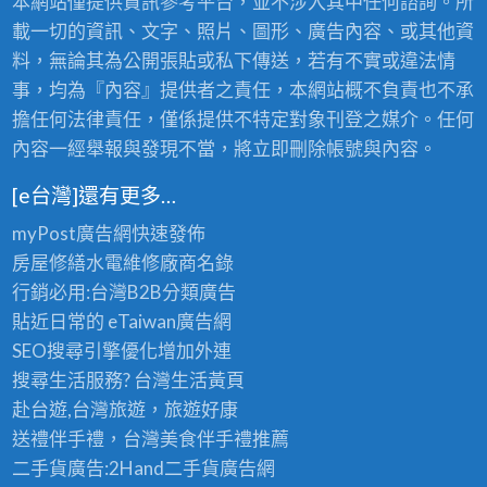
本網站僅提供資訊參考平台，並不涉入其中任何諮詢。所
載一切的資訊、文字、照片、圖形、廣告內容、或其他資
料，無論其為公開張貼或私下傳送，若有不實或違法情
事，均為『內容』提供者之責任，本網站概不負責也不承
擔任何法律責任，僅係提供不特定對象刊登之媒介。任何
內容一經舉報與發現不當，將立即刪除帳號與內容。
[e台灣]還有更多…
myPost廣告網
快速發佈
房屋修繕
水電維修廠商名錄
行銷必用:台灣B2B
分類廣告
貼近日常的
eTaiwan廣告網
SEO搜尋引擎優化
增加外連
搜尋生活服務? 台灣
生活黃頁
赴台遊,台灣旅遊
，旅遊好康
送禮伴手禮，台灣美食
伴手禮
推薦
二手貨廣告:2Hand
二手貨
廣告網