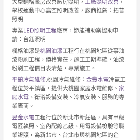
大型鋼構廠房改善廠房照明，
工廠照明改善
，
學校運動中心高空照明改善，廠商推薦：拓普
照明
專業
LED照明工程
廠商，節能補助案協助申
請：台鈺照明
楓格油漆是
桃園油漆
工程行在桃園地區從事油
漆粉刷工程，價格實在，施工工期準確，油漆
粉刷工程價目表清楚，專業施工。
平鎮冷氣維修
,桃園冷氣維修：
金豐水電
冷氣工
程位於平鎮區，提供大桃園家庭水電維修、
家
庭水電
、衛浴設備安裝、冷氣安裝、服務的專
業廠商。
昱金水電
工程行位於新北市新莊區，具有甲級
電匠執照、室內配線乙級、用電設備檢驗等職
業證照，為新北市、台北市與桃園地區的企