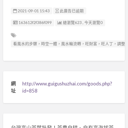
2021-09-01 15:43
此廣告已逾期
廣告编號
163612f2f386f099
總瀏覽623 , 今天瀏覽0
看風水的步驟，時空一體，風水輪流轉，旺財富，旺人丁，調整
網
http://www.guigushuzhai.com/goods.php?
址
id=858
台灣高山茶葉批發！茶農自耕、自有高海拔茶