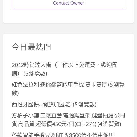
Contact Owner
今日最熱門
2012時尚達人街（三件以上免運費，歡迎團
購）
(5 瀏覽數)
紅色法拉利 迷你翻蓋跑車手機 雙卡雙待
(5 瀏覽
數)
西班牙脆餅~開放加盟囉!
(5 瀏覽數)
方橘子小舖 工廠直營 電腦鍵盤架 鍵盤抽屜 公司
貨 高品質 超低價450元/個(CH-271)
(4 瀏覽數)
各款智能手機只要NT $ 3500信不信由你!!!