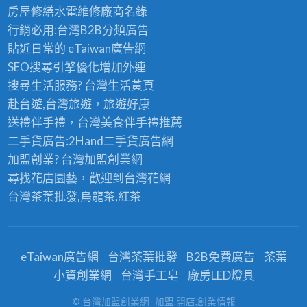
房屋修繕
水電維修廠商名錄
行銷必用:台灣B2B
分類廣告
貼近日常的
eTaiwan廣告網
SEO搜尋引擎優化
增加外連
搜尋生活服務? 台灣
生活黃頁
赴台遊,台灣旅遊
，旅遊好康
送禮伴手禮，台灣美食
伴手禮
推薦
二手貨廣告:2Hand
二手貨
廣告網
加盟創業? 台灣
加盟創業
網
尋找花店園藝，歡迎到
台灣花網
台灣茶葉批發
,烏龍茶,紅茶
eTaiwan廣告網
台灣茶葉批發
B2B免費廣告
茶葉
小資創業網
台灣手工皂
廠房LED燈具
© 台灣加盟創業網- 加盟,開店,創業情報