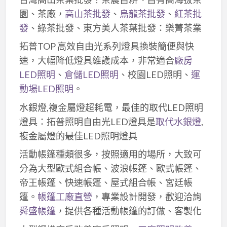
園、茶廠，
高山茶批發
、
烏龍茶批發
、
紅茶批
發
、綠茶批發、東方美人茶葉批發：樂菁茶業
拓普TOP 高效自由光系列燈具換裝簡便與快
速，大幅降低燈具維護成本，非常適合
廠房
LED照明
、
倉儲LED照明
、校園LED照明、
運
動場LED照明
。
水銀燈,複金屬燈超耗電，最佳的取代LED照明
燈具：拓普照明自由光LED燈具是
取代水銀燈
,
複金屬燈的最佳LED照明燈具
活動帳篷種類很多，按照適用的場所，大致可
分為大型歐式組合帳、波浪帳篷、歐式帳篷、
帝王帳篷、快速帳篷、屋式組合帳、宮廷帳
篷。
帳篷工廠直營
，專業設計開發，歡迎洽詢
舜盛帳篷
，提供各種活動帳篷的訂做、客製化