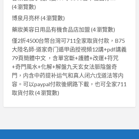
(4 瀏覽數)
博泉月亮杯
(4 瀏覽數)
藥妝美容日用品有機食品店加盟
(4 瀏覽數)
僅2折4500台幣台灣可711全家取貨付款，B75
大陸名師-道家奇门遁甲函授視頻12講+pdf講義
79頁簡體中文 ，含單宮斷+護體+改運+符咒
+奇門風水+化解+解盤九天玄女法脈陰盤奇
門，内含中药提补运气和真人闭六戊道法等内
容。可以paypal付款後網路下載，也可全家711
取貨付款
(4 瀏覽數)