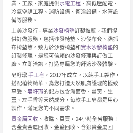
業、工廠、家庭提供
水電工程
、高低壓配電、
冷氣空調工程、消防設備、衛浴設備、水管設
備等服務。
上美沙發行 – 專業
沙發椅墊
訂製推薦。我們提
供訂做服務，包括沙發椅墊、沙發布套、貓抓
布椅墊等。致力於沙發椅墊和
實木沙發椅墊
的
訂製修理，是您可信賴的沙發修理與訂做工
廠。立即洽詢，打造專屬您的舒適沙發體驗。
皂籽瓏
手工皂
，2017年成立，以純手工製作，
搭配植物精華，為您打造天然肌膚護理的極致
享受。
皂籽瓏
的配方包含海茴香、薑黃、生
薑、左手香等天然成分，每款手工皂都是用心
製作，滿足您的不同需求。
貴金屬回收
、收購、買賣，24小時全省服務！
含金貴金屬回收、金鹽回收、含銀貴金屬回