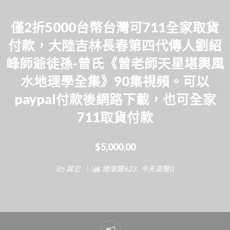
僅2折5000台幣台灣可711全家取貨
付款，大陸吉林長春第四代傳人劉紹
峰師爺徒孫-曾氏《曾老師天星堪輿風
水地理學全集》90集視頻。可以
paypal付款後網路下載，也可全家
711取貨付款
$5,000.00
其它
總瀏覽623 , 今天瀏覽0