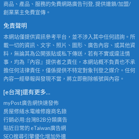
商品、產品、服務的免費網路廣告刊登, 提供連鎖/加盟/
創業業主免費宣傳。
免責聲明
本網站僅提供資訊參考平台，並不涉入其中任何諮詢。所
載一切的資訊、文字、照片、圖形、廣告內容、或其他資
料，無論其為公開張貼或私下傳送，若有不實或違法情
事，均為『內容』提供者之責任，本網站概不負責也不承
擔任何法律責任，僅係提供不特定對象刊登之媒介。任何
內容一經舉報與發現不當，將立即刪除帳號與內容。
[e台灣]還有更多…
myPost廣告網
快速發佈
房屋修繕
水電維修廠商名錄
行銷必用:台灣B2B
分類廣告
貼近日常的
eTaiwan廣告網
SEO搜尋引擎優化
增加外連