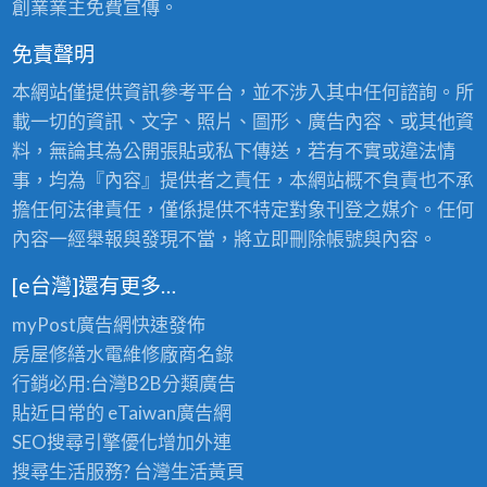
創業業主免費宣傳。
免責聲明
本網站僅提供資訊參考平台，並不涉入其中任何諮詢。所
載一切的資訊、文字、照片、圖形、廣告內容、或其他資
料，無論其為公開張貼或私下傳送，若有不實或違法情
事，均為『內容』提供者之責任，本網站概不負責也不承
擔任何法律責任，僅係提供不特定對象刊登之媒介。任何
內容一經舉報與發現不當，將立即刪除帳號與內容。
[e台灣]還有更多…
myPost廣告網
快速發佈
房屋修繕
水電維修廠商名錄
行銷必用:台灣B2B
分類廣告
貼近日常的
eTaiwan廣告網
SEO搜尋引擎優化
增加外連
搜尋生活服務? 台灣
生活黃頁