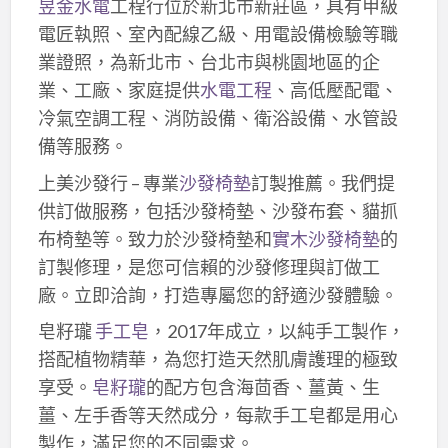
昱金水電
工程行位於新北市新莊區，具有甲級
電匠執照、室內配線乙級、用電設備檢驗等職
業證照，為新北市、台北市與桃園地區的企
業、工廠、家庭提供
水電工程
、高低壓配電、
冷氣空調工程、消防設備、衛浴設備、水管設
備等服務。
上美沙發行 – 專業
沙發椅墊
訂製推薦。我們提
供訂做服務，包括沙發椅墊、沙發布套、貓抓
布椅墊等。致力於沙發椅墊和
實木沙發椅墊
的
訂製修理，是您可信賴的沙發修理與訂做工
廠。立即洽詢，打造專屬您的舒適沙發體驗。
皂籽瓏
手工皂
，2017年成立，以純手工製作，
搭配植物精華，為您打造天然肌膚護理的極致
享受。
皂籽瓏
的配方包含海茴香、薑黃、生
薑、左手香等天然成分，每款手工皂都是用心
製作，滿足您的不同需求。