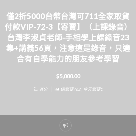
僅2折5000台幣台灣可711全家取貨
付款VIP-72-3【寄賣】（上課錄音）
台灣李淑貞老師-手相學上課錄音23
集+講義56頁，注意這是錄音，只適
合有自學能力的朋友參考學習
$5,000.00
其它
總瀏覽762 , 今天瀏覽1
Report