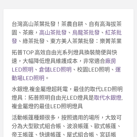
台灣高山茶葉批發！茶農自耕、自有高海拔茶
園、茶廠，
高山茶批發
、
烏龍茶批發
、
紅茶批
發
、綠茶批發、東方美人茶葉批發：樂菁茶業
拓普TOP 高效自由光系列燈具換裝簡便與快
速，大幅降低燈具維護成本，非常適合
廠房
LED照明
、
倉儲LED照明
、校園LED照明、
運
動場LED照明
。
水銀燈,複金屬燈超耗電，最佳的取代LED照明
燈具：拓普照明自由光LED燈具是
取代水銀燈
,
複金屬燈的最佳LED照明燈具
活動帳篷種類很多，按照適用的場所，大致可
分為大型歐式組合帳、波浪帳篷、歐式帳篷、
帝王帳篷、快速帳篷、屋式組合帳、宮廷帳