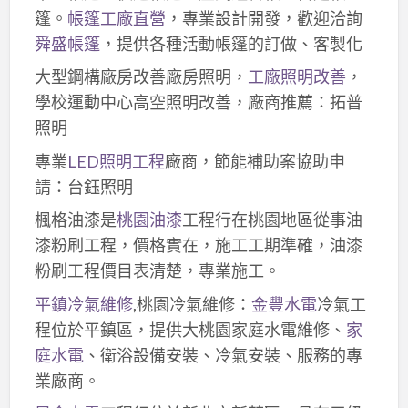
篷。
帳篷工廠直營
，專業設計開發，歡迎洽詢
舜盛帳篷
，提供各種活動帳篷的訂做、客製化
大型鋼構廠房改善廠房照明，
工廠照明改善
，
學校運動中心高空照明改善，廠商推薦：拓普
照明
專業
LED照明工程
廠商，節能補助案協助申
請：台鈺照明
楓格油漆是
桃園油漆
工程行在桃園地區從事油
漆粉刷工程，價格實在，施工工期準確，油漆
粉刷工程價目表清楚，專業施工。
平鎮冷氣維修
,桃園冷氣維修：
金豐水電
冷氣工
程位於平鎮區，提供大桃園家庭水電維修、
家
庭水電
、衛浴設備安裝、冷氣安裝、服務的專
業廠商。