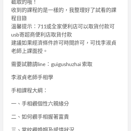
截取的哦！
收到的課程的是一樣的，我整理好了試看的課
程目錄
溫馨提示：711或全家便利店可以取貨付款可
usb寄超商便利店取貨付款
建議如果經濟條件許可時間許可，可找李淑貞
老師上課面授。
需要試聽請line：guigushuzhai 索取
李淑貞老師手相學
手相課程大綱：
一、手相觀個性六親緣分
二、如何觀手相握著富貴
三、掌紋觀婚姻及感情狀況