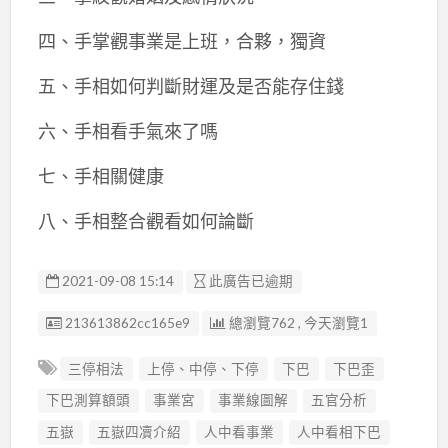
四、手掌觀事業是上班，合夥，獨資
五、手相如何判斷財運及是否能存住錢
六、手相看手氣來了嗎
七、手相關健康
八、手相整合觀看如何論斷
2021-09-08 15:14
此廣告已逾期
廣告编號
213613862cc165e9
總瀏覽762 , 今天瀏覽1
三停相法
上停、中停、下停
下巴
下巴歪
下巴測算額頭
事業宮
事業線圖解
五官分析
五嶽
五嶽四凟介紹
人中看事業
人中看相下巴