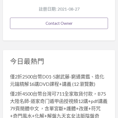
註册日期: 2021-08-27
Contact Owner
今日最熱門
僅2折2500台幣D01-5謝武藤-窮通寶鑑、造化
元鑰精解16講DVD課程+講義
(12 瀏覽數)
僅2折4500台幣台灣可711全家取貨付款，B75
大陸名師-道家奇门遁甲函授視頻12講+pdf講義
79頁簡體中文 ，含單宮斷+護體+改運+符咒
+奇門風水+化解+解盤九天玄女法脈陰盤奇