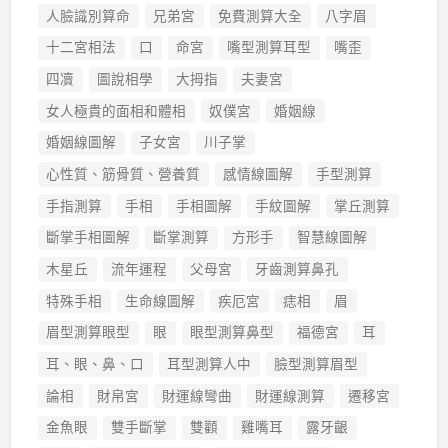
人臉識別算命
兄弟宮
免費測算大全
八字眉
十二宮相法
口
命宮
嘴型測算耳型
嘴歪
四凟
圖說相學
大拇指
夫妻宮
女人極貴的面相和體相
奴僕宮
婚姻線
婚姻線圖解
子女宮
川子掌
心性質、筋骨質、營養質
感情線圖解
手型測算
手指測算
手相
手相圖解
手紋圖解
掌丘測算
斷掌手相圖解
斷掌測算
方形手
智慧線圖解
木星丘
流年運程
父母宮
牙齒測算鼻孔
特殊手相
生命線圖解
疾厄宮
痣相
眉
眉型測算眼型
眼
眼型測算鼻型
福德宮
耳
耳、眼、鼻、口
耳型測算人中
臉型測算眉型
論相
財帛宮
財運線彎曲
財運線測算
遷移宮
金魚眼
雙手斷掌
雙顴
雞嘴耳
露牙齦