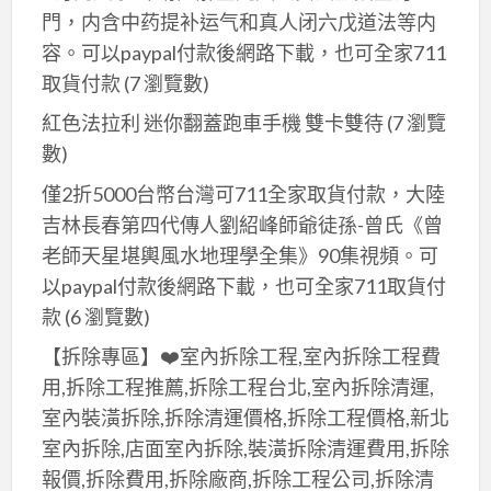
門，内含中药提补运气和真人闭六戊道法等内
容。可以paypal付款後網路下載，也可全家711
取貨付款
(7 瀏覽數)
紅色法拉利 迷你翻蓋跑車手機 雙卡雙待
(7 瀏覽
數)
僅2折5000台幣台灣可711全家取貨付款，大陸
吉林長春第四代傳人劉紹峰師爺徒孫-曾氏《曾
老師天星堪輿風水地理學全集》90集視頻。可
以paypal付款後網路下載，也可全家711取貨付
款
(6 瀏覽數)
【拆除專區】❤️室內拆除工程,室內拆除工程費
用,拆除工程推薦,拆除工程台北,室內拆除清運,
室內裝潢拆除,拆除清運價格,拆除工程價格,新北
室內拆除,店面室內拆除,裝潢拆除清運費用,拆除
報價,拆除費用,拆除廠商,拆除工程公司,拆除清