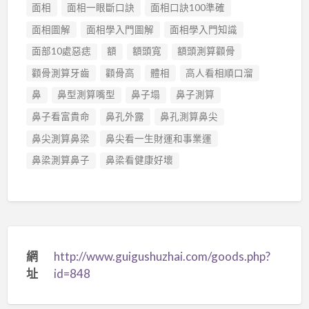
面相
面相一眼斷口訣
面相口訣100準確
面相圖解
面相學入門圖解
面相學入門知識
面部10處惡痣
額
額頭寬
額頭測算顴骨
顴骨測算牙齒
顴骨高
體相
高人看相順口溜
鼻
鼻型測算嘴型
鼻子塌
鼻子測算
鼻子看富貴命
鼻孔外露
鼻孔測算鼻尖
鼻尖測算鼻梁
鼻尖看一生財運和事業運
鼻梁測算鼻子
鼻梁看健康好壞
網
http://www.guigushuzhai.com/goods.php?
址
id=848