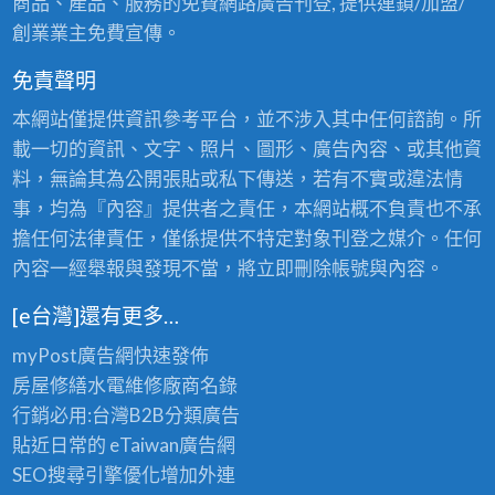
商品、產品、服務的免費網路廣告刊登, 提供連鎖/加盟/
創業業主免費宣傳。
免責聲明
本網站僅提供資訊參考平台，並不涉入其中任何諮詢。所
載一切的資訊、文字、照片、圖形、廣告內容、或其他資
料，無論其為公開張貼或私下傳送，若有不實或違法情
事，均為『內容』提供者之責任，本網站概不負責也不承
擔任何法律責任，僅係提供不特定對象刊登之媒介。任何
內容一經舉報與發現不當，將立即刪除帳號與內容。
[e台灣]還有更多…
myPost廣告網
快速發佈
房屋修繕
水電維修廠商名錄
行銷必用:台灣B2B
分類廣告
貼近日常的
eTaiwan廣告網
SEO搜尋引擎優化
增加外連