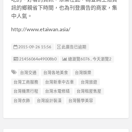
訊的鄉親省下時間，也為刊登廣告的商家，集
中人氣。
http://www.etaiwan.asia/
2015-09-26 15:56
此廣告已逾期
廣告编號
21456064e49008b0
總瀏覽6076 , 今天瀏覽2
台灣交通
台灣各地美食
台灣娛樂
台灣工商服務
台灣新車中古車
台灣旅遊
台灣機票行程
台灣水電修繕
台灣租屋售屋
台灣衣飾
台灣設計裝潢
台灣醫學美容