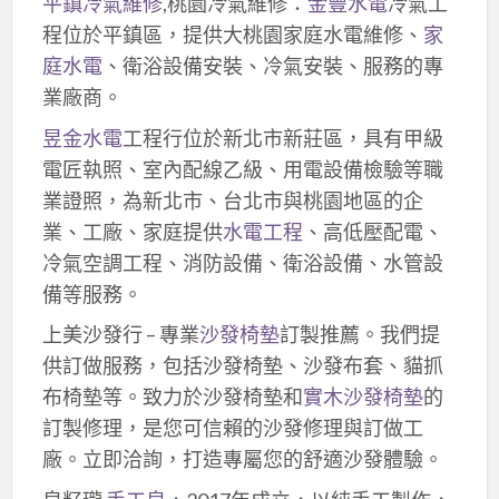
平鎮冷氣維修
,桃園冷氣維修：
金豐水電
冷氣工
程位於平鎮區，提供大桃園家庭水電維修、
家
庭水電
、衛浴設備安裝、冷氣安裝、服務的專
業廠商。
昱金水電
工程行位於新北市新莊區，具有甲級
電匠執照、室內配線乙級、用電設備檢驗等職
業證照，為新北市、台北市與桃園地區的企
業、工廠、家庭提供
水電工程
、高低壓配電、
冷氣空調工程、消防設備、衛浴設備、水管設
備等服務。
上美沙發行 – 專業
沙發椅墊
訂製推薦。我們提
供訂做服務，包括沙發椅墊、沙發布套、貓抓
布椅墊等。致力於沙發椅墊和
實木沙發椅墊
的
訂製修理，是您可信賴的沙發修理與訂做工
廠。立即洽詢，打造專屬您的舒適沙發體驗。