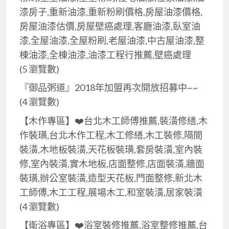
漆房子,重新油漆,重新粉刷價格,房屋油漆價格,
房屋油漆估價,房屋壁癌處理,客廳油漆,臥室油
漆,全屋油漆,全屋粉刷,老屋油漆,中古屋油漆,整
棟油漆,全棟油漆,油漆工程行推薦,壁癌處理
(5 瀏覽數)
『御品粥道』2018年加盟再次開放招募中~~
(4 瀏覽數)
【木作專區】❤️台北木工師傅推薦,裝潢修繕,木
作裝璜,台北木作工程,木工修繕,木工裝修,隔間
裝潢,木地板裝潢,天花板裝璜,套房裝潢,室內裝
修,室內裝潢,實木地板,店面整修,店面裝潢,牆面
裝璜,辦公室裝潢,造型天花板,門面整修,新北木
工師傅,木工工程,展場木工,和室裝潢,居家裝潢
(4 瀏覽數)
【衛浴專區】❤️浴室裝修推薦,浴室整修推薦,台