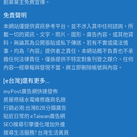
創業業主免費宣傳。
免責聲明
本網站僅提供資訊參考平台，並不涉入其中任何諮詢。所
載一切的資訊、文字、照片、圖形、廣告內容、或其他資
料，無論其為公開張貼或私下傳送，若有不實或違法情
事，均為『內容』提供者之責任，本網站概不負責也不承
擔任何法律責任，僅係提供不特定對象刊登之媒介。任何
內容一經舉報與發現不當，將立即刪除帳號與內容。
[e台灣]還有更多…
myPost廣告網
快速發佈
房屋修繕
水電維修廠商名錄
行銷必用:台灣B2B
分類廣告
貼近日常的
eTaiwan廣告網
SEO搜尋引擎優化
增加外連
搜尋生活服務? 台灣
生活黃頁