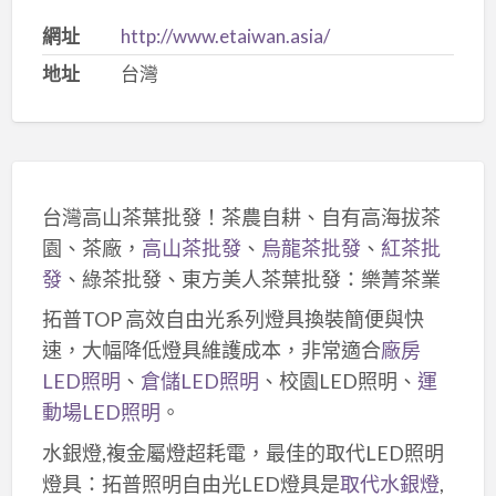
網址
http://www.etaiwan.asia/
地址
台灣
台灣高山茶葉批發！茶農自耕、自有高海拔茶
園、茶廠，
高山茶批發
、
烏龍茶批發
、
紅茶批
發
、綠茶批發、東方美人茶葉批發：樂菁茶業
拓普TOP 高效自由光系列燈具換裝簡便與快
速，大幅降低燈具維護成本，非常適合
廠房
LED照明
、
倉儲LED照明
、校園LED照明、
運
動場LED照明
。
水銀燈,複金屬燈超耗電，最佳的取代LED照明
燈具：拓普照明自由光LED燈具是
取代水銀燈
,