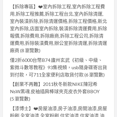
【拆除專區】❤️室內拆除工程,室內拆除工程費
用,拆除工程推薦,拆除工程台北,室內拆除清運,
室內裝潢拆除,拆除清運價格,拆除工程價格,新北
室內拆除,店面室內拆除,裝潢拆除清運費用,拆除
報價,拆除費用,拆除廠商,拆除工程公司,拆除清
運費用,拆除裝潢費用,辦公室拆除清運,拆除清運
廠商
(8 瀏覽數)
僅2折6000台幣B74 廬州玄武《初級、中級、
紫微斗數等教程》93集視頻，usb隨身碟寄出貨
到付款，可711全家便利店取貨付款
(6 瀏覽數)
【創業不再難】2011秋冬新款NIKE陳冠希
NsW黑魂 皮袖插肩棒球夾克皮衣外套BBOY
(5 瀏覽數)
【漆博士】❤️房屋油漆,房子油漆,房間油漆,房屋
粉刷,全室油漆,全室粉刷,住宅油漆,住家油漆,油