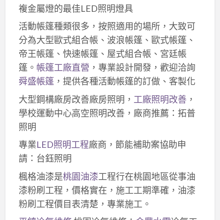
複金屬燈的最佳LED照明燈具
活動帳篷種類很多，按照適用的場所，大致可
分為大型歐式組合帳、波浪帳篷、歐式帳篷、
帝王帳篷、快速帳篷、屋式組合帳、宮廷帳
篷。
帳篷工廠直營
，專業設計開發，歡迎洽詢
舜盛帳篷
，提供各種活動帳篷的訂做、客製化
大型鋼構廠房改善廠房照明，
工廠照明改善
，
學校運動中心高空照明改善，廠商推薦：拓普
照明
專業
LED照明工程
廠商，節能補助案協助申
請：台鈺照明
楓格油漆是
桃園油漆
工程行在桃園地區從事油
漆粉刷工程，價格實在，施工工期準確，油漆
粉刷工程價目表清楚，專業施工。