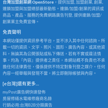
台灣加盟創業網 OpenStore
，提供加盟, 加盟創業, 創業,
連鎖加盟與加盟總部最新動態。連鎖/加盟/創業的資訊或
商品、產品、服務的免費網路廣告刊登, 提供連鎖/加盟/
創業業主免費宣傳。
免責聲明
本網站僅提供資訊參考平台，並不涉入其中任何諮詢。所
載一切的資訊、文字、照片、圖形、廣告內容、或其他資
料，無論其為公開張貼或私下傳送，若有不實或違法情
事，均為『內容』提供者之責任，本網站概不負責也不承
擔任何法律責任，僅係提供不特定對象刊登之媒介。任何
內容一經舉報與發現不當，將立即刪除帳號與內容。
[e台灣]還有更多…
myPost廣告網
快速發佈
房屋修繕
水電維修廠商名錄
行銷必用:台灣B2B
分類廣告