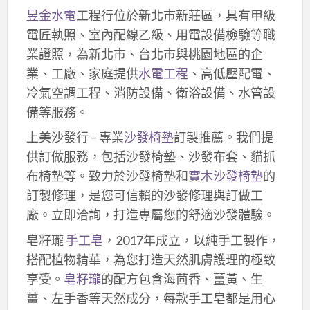
昱金水電
工程行位於新北市新莊區，具有甲級
電匠執照、室內配線乙級、用電設備檢驗等職
業證照，為新北市、台北市與桃園地區的企
業、工廠、家庭提供
水電工程
、高低壓配電、
冷氣空調工程、消防設備、衛浴設備、水管設
備等服務。
上美沙發行 – 專業
沙發椅墊
訂製推薦。我們提
供訂做服務，包括沙發椅墊、沙發布套、貓抓
布椅墊等。致力於沙發椅墊和
實木沙發椅墊
的
訂製修理，是您可信賴的沙發修理與訂做工
廠。立即洽詢，打造專屬您的舒適沙發體驗。
皂籽瓏
手工皂
，2017年成立，以純手工製作，
搭配植物精華，為您打造天然肌膚護理的極致
享受。
皂籽瓏
的配方包含海茴香、薑黃、生
薑、左手香等天然成分，每款手工皂都是用心