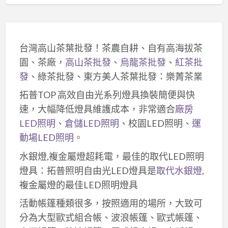
台灣高山茶葉批發！茶農自耕、自有高海拔茶
園、茶廠，
高山茶批發
、
烏龍茶批發
、
紅茶批
發
、綠茶批發、東方美人茶葉批發：樂菁茶業
拓普TOP 高效自由光系列燈具換裝簡便與快
速，大幅降低燈具維護成本，非常適合
廠房
LED照明
、
倉儲LED照明
、校園LED照明、
運
動場LED照明
。
水銀燈,複金屬燈超耗電，最佳的取代LED照明
燈具：拓普照明自由光LED燈具是
取代水銀燈
,
複金屬燈的最佳LED照明燈具
活動帳篷種類很多，按照適用的場所，大致可
分為大型歐式組合帳、波浪帳篷、歐式帳篷、