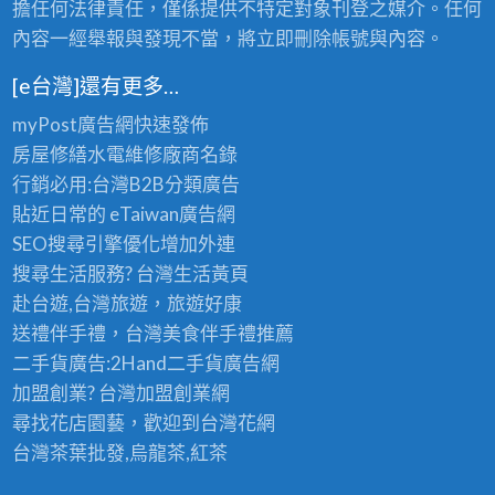
擔任何法律責任，僅係提供不特定對象刊登之媒介。任何
內容一經舉報與發現不當，將立即刪除帳號與內容。
[e台灣]還有更多…
myPost廣告網
快速發佈
房屋修繕
水電維修廠商名錄
行銷必用:台灣B2B
分類廣告
貼近日常的
eTaiwan廣告網
SEO搜尋引擎優化
增加外連
搜尋生活服務? 台灣
生活黃頁
赴台遊,台灣旅遊
，旅遊好康
送禮伴手禮，台灣美食
伴手禮
推薦
二手貨廣告:2Hand
二手貨
廣告網
加盟創業? 台灣
加盟創業
網
尋找花店園藝，歡迎到
台灣花網
台灣茶葉批發
,烏龍茶,紅茶