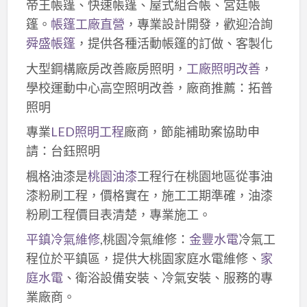
帝王帳篷、快速帳篷、屋式組合帳、宮廷帳
篷。
帳篷工廠直營
，專業設計開發，歡迎洽詢
舜盛帳篷
，提供各種活動帳篷的訂做、客製化
大型鋼構廠房改善廠房照明，
工廠照明改善
，
學校運動中心高空照明改善，廠商推薦：拓普
照明
專業
LED照明工程
廠商，節能補助案協助申
請：台鈺照明
楓格油漆是
桃園油漆
工程行在桃園地區從事油
漆粉刷工程，價格實在，施工工期準確，油漆
粉刷工程價目表清楚，專業施工。
平鎮冷氣維修
,桃園冷氣維修：
金豐水電
冷氣工
程位於平鎮區，提供大桃園家庭水電維修、
家
庭水電
、衛浴設備安裝、冷氣安裝、服務的專
業廠商。