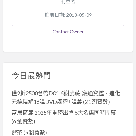
刊登者
註册日期: 2013-05-09
Contact Owner
今日最熱門
僅2折2500台幣D01-5謝武藤-窮通寶鑑、造化
元鑰精解16講DVD課程+講義
(21 瀏覽數)
富居窗簾 2025年重磅出擊 5大名店同時開幕
(6 瀏覽數)
嚮茶
(5 瀏覽數)