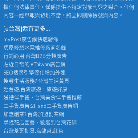
擔任何法律責任，僅係提供不特定對象刊登之媒介。任何
內容一經舉報與發現不當，將立即刪除帳號與內容。
[e台灣]還有更多…
myPost廣告網
快速發佈
房屋修繕
水電維修廠商名錄
行銷必用:台灣B2B
分類廣告
貼近日常的
eTaiwan廣告網
SEO搜尋引擎優化
增加外連
搜尋生活服務? 台灣
生活黃頁
赴台遊,台灣旅遊
，旅遊好康
送禮伴手禮，台灣美食
伴手禮
推薦
二手貨廣告:2Hand
二手貨
廣告網
加盟創業? 台灣
加盟創業
網
尋找花店園藝，歡迎到
台灣花網
台灣茶葉批發
,烏龍茶,紅茶