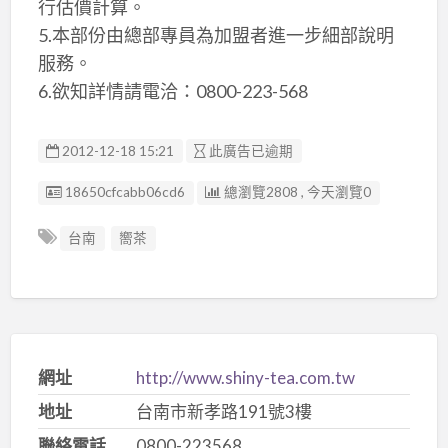
行估價計算。
5.本部份由總部專員為加盟者進一步細部說明
服務。
6.欲知詳情請電洽：0800-223-568
2012-12-18 15:21
此廣告已逾期
廣告编號
18650cfcabb06cd6
總瀏覽2808 , 今天瀏覽0
台南
嚮茶
網址
http://www.shiny-tea.com.tw
地址
台南市新孝路191號3樓
聯絡電話
0800-223568