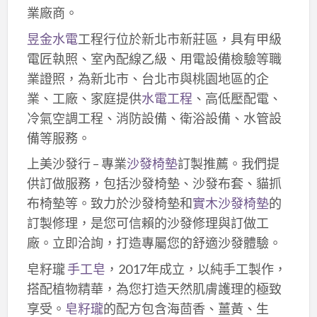
業廠商。
昱金水電
工程行位於新北市新莊區，具有甲級
電匠執照、室內配線乙級、用電設備檢驗等職
業證照，為新北市、台北市與桃園地區的企
業、工廠、家庭提供
水電工程
、高低壓配電、
冷氣空調工程、消防設備、衛浴設備、水管設
備等服務。
上美沙發行 – 專業
沙發椅墊
訂製推薦。我們提
供訂做服務，包括沙發椅墊、沙發布套、貓抓
布椅墊等。致力於沙發椅墊和
實木沙發椅墊
的
訂製修理，是您可信賴的沙發修理與訂做工
廠。立即洽詢，打造專屬您的舒適沙發體驗。
皂籽瓏
手工皂
，2017年成立，以純手工製作，
搭配植物精華，為您打造天然肌膚護理的極致
享受。
皂籽瓏
的配方包含海茴香、薑黃、生