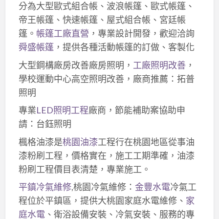
分為大型歐式組合帳、波浪帳篷、歐式帳篷、
帝王帳篷、快速帳篷、屋式組合帳、宮廷帳
篷。
帳篷工廠直營
，專業設計開發，歡迎洽詢
舜盛帳篷
，提供各種活動帳篷的訂做、客製化
大型鋼構廠房改善廠房照明，
工廠照明改善
，
學校運動中心高空照明改善，廠商推薦：拓普
照明
專業
LED照明工程
廠商，節能補助案協助申
請：台鈺照明
楓格油漆是
桃園油漆
工程行在桃園地區從事油
漆粉刷工程，價格實在，施工工期準確，油漆
粉刷工程價目表清楚，專業施工。
平鎮冷氣維修
,桃園冷氣維修：
金豐水電
冷氣工
程位於平鎮區，提供大桃園家庭水電維修、
家
庭水電
、衛浴設備安裝、冷氣安裝、服務的專