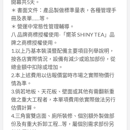
開幕共5天。
＊ 書面文件：產品製做標準量表，各種管理手
冊及表單……等。
＊ 營運中常態性管理輔導。
八 品牌商標授權使用-「嚮茶 SHINY TEA」品
牌之商標授權使用。
1.以上乃基本裝潢暨配備主要項目列舉說明，
按各店實際情況，設備有減少或追加部份，從
總金額中扣除或增加。
2.本上述費用以估報價當時市場之實際物價行
情為準。
3.倘若地板、天花板、壁面或其他有需翻新重
做之重大工程者，本單項費用依實際做法另行
估價計算。
4.三角窗雙店面、廁所裝修、個別額外製做部
份及有重大拆卸工程…等，屬個別需求部份另