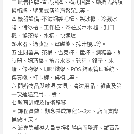
三 廣告招牌 -直式招牌、橫式招牌、懸掛式品項
價格牌、壁面式傳單海報架…等。
四 機器設備 -不鏽鋼製吧檯、製冰機、冷藏冰
箱、儲冰槽、工作檯、茶莊展示木 櫃、封口
機、搖茶機、水槽、快速爐
熱水器、過濾器、電磁爐、搾汁機…等。
五 生財器具 -茶桶、雪克杯、量杯、測糖器、計
時器、調酒棒、笛音水壺、磅秤、鍋子、冰
鏟、儲物架、咖啡鐵架、POS.結帳管理系統、
傳真機、打卡鐘、桌椅…等。
六 開辦物品與雜項-文具、清潔用品、雜貨及第
一次運送費用……等。
七 教育訓練及技術轉移
＊ 課程實做：觀念養成課程1~2天、店面實際
操做30天。
＊ 派專業輔導人員支援指導店面整理、試賣及