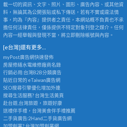
載一切的資訊、文字、照片、圖形、廣告內容、或其他資
料，無論其為公開張貼或私下傳送，若有不實或違法情
事，均為『內容』提供者之責任，本網站概不負責也不承
擔任何法律責任，僅係提供不特定對象刊登之媒介。任何
內容一經舉報與發現不當，將立即刪除帳號與內容。
[e台灣]還有更多…
myPost廣告網
快速發佈
房屋修繕
水電維修廠商名錄
行銷必用:台灣B2B
分類廣告
貼近日常的
eTaiwan廣告網
SEO搜尋引擎優化
增加外連
搜尋生活服務? 台灣
生活黃頁
赴台遊,台灣旅遊
，旅遊好康
送禮伴手禮，台灣美食
伴手禮
推薦
二手貨廣告:2Hand
二手貨
廣告網
加盟創業? 台灣
加盟創業
網