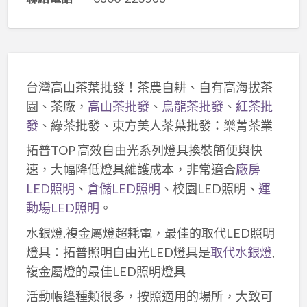
台灣高山茶葉批發！茶農自耕、自有高海拔茶
園、茶廠，
高山茶批發
、
烏龍茶批發
、
紅茶批
發
、綠茶批發、東方美人茶葉批發：樂菁茶業
拓普TOP 高效自由光系列燈具換裝簡便與快
速，大幅降低燈具維護成本，非常適合
廠房
LED照明
、
倉儲LED照明
、校園LED照明、
運
動場LED照明
。
水銀燈,複金屬燈超耗電，最佳的取代LED照明
燈具：拓普照明自由光LED燈具是
取代水銀燈
,
複金屬燈的最佳LED照明燈具
活動帳篷種類很多，按照適用的場所，大致可