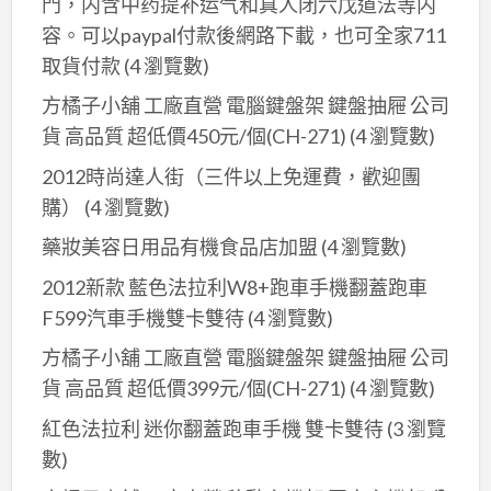
門，内含中药提补运气和真人闭六戊道法等内
容。可以paypal付款後網路下載，也可全家711
取貨付款
(4 瀏覽數)
方橘子小舖 工廠直營 電腦鍵盤架 鍵盤抽屜 公司
貨 高品質 超低價450元/個(CH-271)
(4 瀏覽數)
2012時尚達人街（三件以上免運費，歡迎團
購）
(4 瀏覽數)
藥妝美容日用品有機食品店加盟
(4 瀏覽數)
2012新款 藍色法拉利W8+跑車手機翻蓋跑車
F599汽車手機雙卡雙待
(4 瀏覽數)
方橘子小舖 工廠直營 電腦鍵盤架 鍵盤抽屜 公司
貨 高品質 超低價399元/個(CH-271)
(4 瀏覽數)
紅色法拉利 迷你翻蓋跑車手機 雙卡雙待
(3 瀏覽
數)