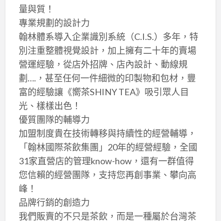
量與質！
專業規劃的設計力
翰林體系導入企業識別系統（C.I.S.）多年，特
別注重整體視覺設計，加上擁有二十年的賣場
營運經驗，從店外招牌、店內設計、動線規
劃….，甚至任何一件細微的印製物和包材，豐
富的經驗讓《嚮茶SHINY TEA》吸引眾人目
光、樣樣出色！
優質團隊的輔導力
加盟制度貴在技術轉移與持續性的經營輔導，
「翰林國際茶飲集團」20年的經營經驗，全國
31家直營店的管理know-how，還有一群值得
您信賴的經營團隊，支持您再創事業、攀向高
峰！
品牌行銷的創造力
我們販賣的不只是茶飲，而是一種屬於台灣茶