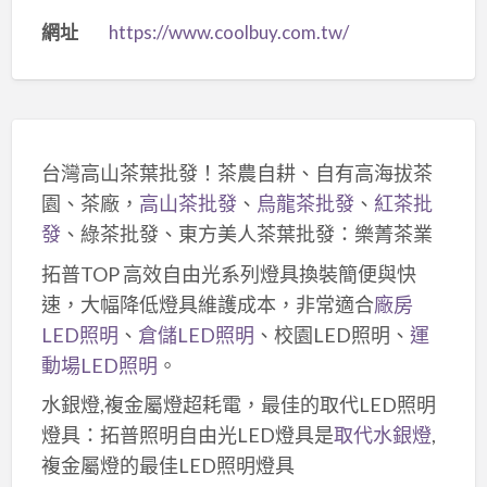
網址
https://www.coolbuy.com.tw/
台灣高山茶葉批發！茶農自耕、自有高海拔茶
園、茶廠，
高山茶批發
、
烏龍茶批發
、
紅茶批
發
、綠茶批發、東方美人茶葉批發：樂菁茶業
拓普TOP 高效自由光系列燈具換裝簡便與快
速，大幅降低燈具維護成本，非常適合
廠房
LED照明
、
倉儲LED照明
、校園LED照明、
運
動場LED照明
。
水銀燈,複金屬燈超耗電，最佳的取代LED照明
燈具：拓普照明自由光LED燈具是
取代水銀燈
,
複金屬燈的最佳LED照明燈具