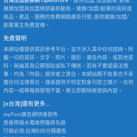
台灣加盟創業網 OpenStore
，提供加盟, 加盟創業, 創業,
連鎖加盟與加盟總部最新動態。連鎖/加盟/創業的資訊或
商品、產品、服務的免費網路廣告刊登, 提供連鎖/加盟/
創業業主免費宣傳。
免責聲明
本網站僅提供資訊參考平台，並不涉入其中任何諮詢。所
載一切的資訊、文字、照片、圖形、廣告內容、或其他資
料，無論其為公開張貼或私下傳送，若有不實或違法情
事，均為『內容』提供者之責任，本網站概不負責也不承
擔任何法律責任，僅係提供不特定對象刊登之媒介。任何
內容一經舉報與發現不當，將立即刪除帳號與內容。
[e台灣]還有更多…
myPost廣告網
快速發佈
房屋修繕
水電維修廠商名錄
行銷必用:台灣B2B
分類廣告