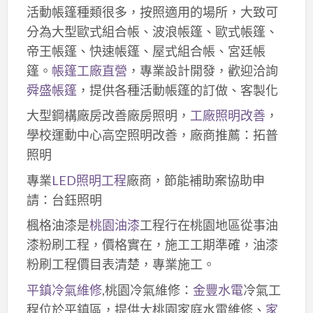
活動帳篷種類很多，按照適用的場所，大致可
分為大型歐式組合帳、波浪帳篷、歐式帳篷、
帝王帳篷、快速帳篷、屋式組合帳、宮廷帳
篷。
帳篷工廠直營
，專業設計開發，歡迎洽詢
舜盛帳篷
，提供各種活動帳篷的訂做、客製化
大型鋼構廠房改善廠房照明，
工廠照明改善
，
學校運動中心高空照明改善，廠商推薦：拓普
照明
專業
LED照明工程
廠商，節能補助案協助申
請：台鈺照明
楓格油漆是
桃園油漆
工程行在桃園地區從事油
漆粉刷工程，價格實在，施工工期準確，油漆
粉刷工程價目表清楚，專業施工。
平鎮冷氣維修
,桃園冷氣維修：
金豐水電
冷氣工
程位於平鎮區，提供大桃園家庭水電維修、
家