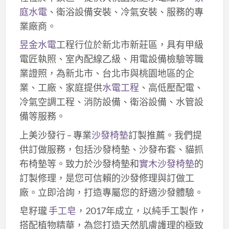
庭水電
、衛浴設備安裝、冷氣安裝、服務的專
業廠商。
昱金水電
工程行位於新北市新莊區，具有甲級
電匠執照、室內配線乙級、用電設備檢驗等職
業證照，為新北市、台北市與桃園地區的企
業、工廠、家庭提供
水電工程
、高低壓配電、
冷氣空調工程、消防設備、衛浴設備、水管設
備等服務。
上美沙發行 – 專業
沙發椅墊
訂製推薦。我們提
供訂做服務，包括沙發椅墊、沙發布套、貓抓
布椅墊等。致力於沙發椅墊和
實木沙發椅墊
的
訂製修理，是您可信賴的沙發修理與訂做工
廠。立即洽詢，打造專屬您的舒適沙發體驗。
皂籽瓏
手工皂
，2017年成立，以純手工製作，
搭配植物精華，為您打造天然肌膚護理的極致