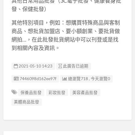
其他日常用品批發（3C電子批發、健康養身批
發、保健批發）
其他特別項目，例如：想購買特殊商品與客制
商品、想批貨加盟店、要小額創業、要批貨做
網拍…，在此批發批貨網站中可以刊登或是找
到相關內容及資訊。
2021-05-10 14:23
此廣告已逾期
廣告编號
7446098d162ee97f
總瀏覽718 , 今天瀏覽0
保養品批發
彩妝批發
美容產品批發
美體商品批發