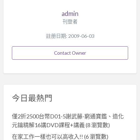
admin
刊登者
註册日期: 2009-06-03
Contact Owner
今日最熱門
僅2折2500台幣D01-5謝武藤-窮通寶鑑、造化
元鑰精解16講DVD課程+講義
(8 瀏覽數)
在家工作一樣也可以高收入!!
(6 瀏覽數)