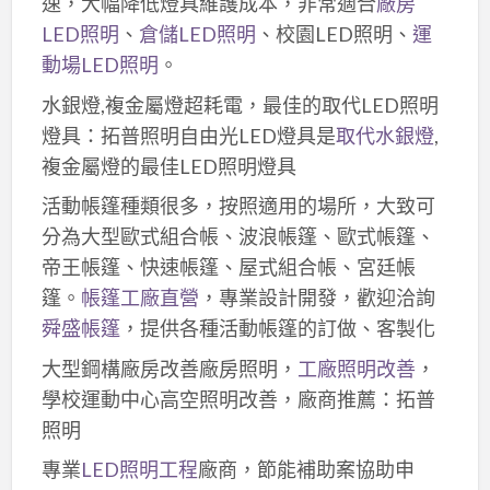
速，大幅降低燈具維護成本，非常適合
廠房
LED照明
、
倉儲LED照明
、校園LED照明、
運
動場LED照明
。
水銀燈,複金屬燈超耗電，最佳的取代LED照明
燈具：拓普照明自由光LED燈具是
取代水銀燈
,
複金屬燈的最佳LED照明燈具
活動帳篷種類很多，按照適用的場所，大致可
分為大型歐式組合帳、波浪帳篷、歐式帳篷、
帝王帳篷、快速帳篷、屋式組合帳、宮廷帳
篷。
帳篷工廠直營
，專業設計開發，歡迎洽詢
舜盛帳篷
，提供各種活動帳篷的訂做、客製化
大型鋼構廠房改善廠房照明，
工廠照明改善
，
學校運動中心高空照明改善，廠商推薦：拓普
照明
專業
LED照明工程
廠商，節能補助案協助申