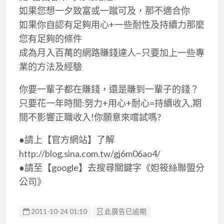
如果您想一夕致富或一蹴可及，那不適合你
如果你自認有足夠用心+一些耐性及持續力那麼
您有足夠的條件
成為月入百萬的網路賺錢達人~只要加上一些專
業的方法及經驗
你要一輩子都在賺錢，還是賺到一輩子的錢？
只要花一年時間:努力+用心+耐心=持續收入,期
間不影響正職收入!你願意來嚐試嗎?
●請上【官方網站】了解
http://blog.sina.com.tw/gj6m06ao4/
●請至【google】去搜尋關鍵字《妲筱絲聯盟分
公司》
2011-10-24 01:10
此廣告已逾期