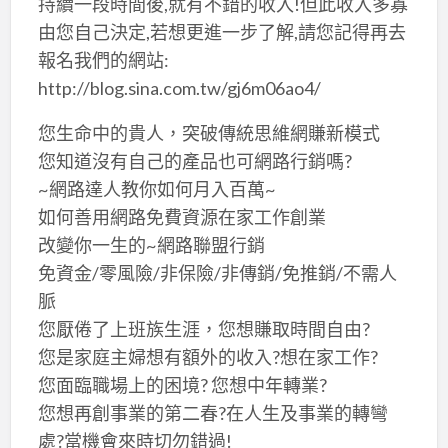
持續一段時間後,就有不錯的收入!但此收入多寡
由您自己決定,若想更進一步了解,請您記得再去
報名我們的網站:
http://blog.sina.com.tw/gj6m06ao4/
您生命中的貴人，突破傳統思維網賺新模式
您知道沒有自己的產品也可網路行銷嗎?
~網路達人教你如何月入百萬~
如何善用網路免費資源在家工作創業
改變你一生的~網路聯盟行銷
免資金/零風險/非保險/非傳銷/免推銷/不需人
脈
您厭倦了上班族生涯，您想賺取時間自由?
您是家庭主婦想有額外的收入?想在家工作?
您面臨職場上的困境? 您想中年轉業?
您想再創事業的第二春?在人生及事業的轉彎
處?當機會來時切勿錯過!