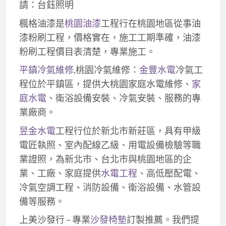
請：台鈺照明
楓格油漆是
桃園油漆
工程行在桃園地區從事油
漆粉刷工程，價格實在，施工工期準確，油漆
粉刷工程價目表清楚，專業施工。
平鎮冷氣維修
,桃園冷氣維修：
金豐水電
冷氣工
程位於平鎮區，提供大桃園家庭水電維修、
家
庭水電
、衛浴設備安裝、冷氣安裝、服務的專
業廠商。
昱金水電
工程行位於新北市新莊區，具有甲級
電匠執照、室內配線乙級、用電設備檢驗等職
業證照，為新北市、台北市與桃園地區的企
業、工廠、家庭提供
水電工程
、高低壓配電、
冷氣空調工程、消防設備、衛浴設備、水管設
備等服務。
上美沙發行 – 專業
沙發椅墊
訂製推薦。我們提