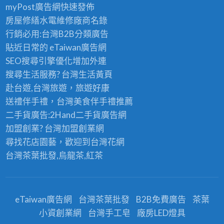
myPost廣告網
快速發佈
房屋修繕
水電維修廠商名錄
行銷必用:台灣B2B
分類廣告
貼近日常的
eTaiwan廣告網
SEO搜尋引擎優化
增加外連
搜尋生活服務? 台灣
生活黃頁
赴台遊,台灣旅遊
，旅遊好康
送禮伴手禮，台灣美食
伴手禮
推薦
二手貨廣告:2Hand
二手貨
廣告網
加盟創業? 台灣
加盟創業
網
尋找花店園藝，歡迎到
台灣花網
台灣茶葉批發
,烏龍茶,紅茶
eTaiwan廣告網
台灣茶葉批發
B2B免費廣告
茶葉
小資創業網
台灣手工皂
廠房LED燈具