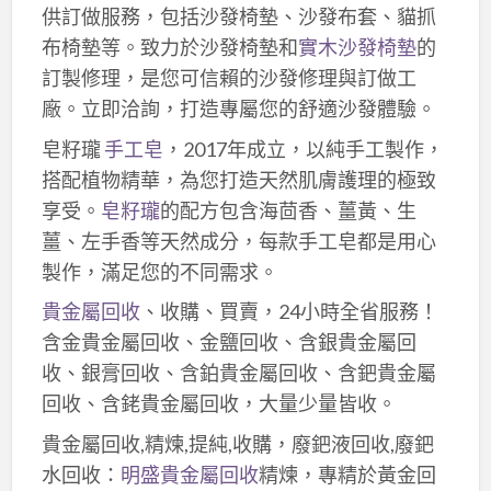
供訂做服務，包括沙發椅墊、沙發布套、貓抓
布椅墊等。致力於沙發椅墊和
實木沙發椅墊
的
訂製修理，是您可信賴的沙發修理與訂做工
廠。立即洽詢，打造專屬您的舒適沙發體驗。
皂籽瓏
手工皂
，2017年成立，以純手工製作，
搭配植物精華，為您打造天然肌膚護理的極致
享受。
皂籽瓏
的配方包含海茴香、薑黃、生
薑、左手香等天然成分，每款手工皂都是用心
製作，滿足您的不同需求。
貴金屬回收
、收購、買賣，24小時全省服務！
含金貴金屬回收、金鹽回收、含銀貴金屬回
收、銀膏回收、含鉑貴金屬回收、含鈀貴金屬
回收、含銠貴金屬回收，大量少量皆收。
貴金屬回收,精煉,提純,收購，廢鈀液回收,廢鈀
水回收：
明盛貴金屬回收
精煉，專精於黃金回