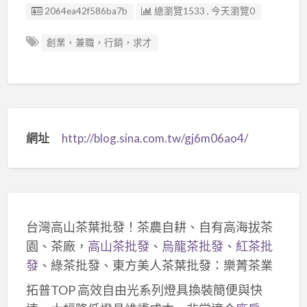
廣告编號
2064ea42f586ba7b
總瀏覽1533 , 今天瀏覽0
創業，兼職，行銷，求才
網址
http://blog.sina.com.tw/gj6m06ao4/
台灣高山茶葉批發！茶農自耕、自有高海拔茶
園、茶廠，
高山茶批發
、
烏龍茶批發
、
紅茶批
發
、綠茶批發、東方美人茶葉批發：樂菁茶業
拓普TOP 高效自由光系列燈具換裝簡便與快