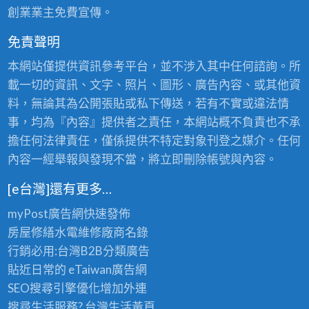
創業業主免費宣傳。
免責聲明
本網站僅提供資訊參考平台，並不涉入其中任何諮詢。所
載一切的資訊、文字、照片、圖形、廣告內容、或其他資
料，無論其為公開張貼或私下傳送，若有不實或違法情
事，均為『內容』提供者之責任，本網站概不負責也不承
擔任何法律責任，僅係提供不特定對象刊登之媒介。任何
內容一經舉報與發現不當，將立即刪除帳號與內容。
[e台灣]還有更多…
myPost廣告網
快速發佈
房屋修繕
水電維修廠商名錄
行銷必用:台灣B2B
分類廣告
貼近日常的
eTaiwan廣告網
SEO搜尋引擎優化
增加外連
搜尋生活服務? 台灣
生活黃頁