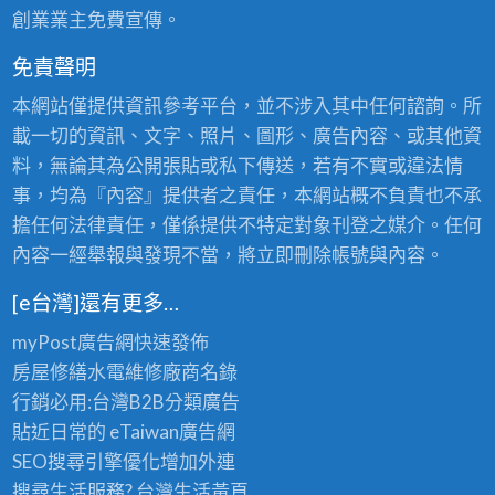
創業業主免費宣傳。
免責聲明
本網站僅提供資訊參考平台，並不涉入其中任何諮詢。所
載一切的資訊、文字、照片、圖形、廣告內容、或其他資
料，無論其為公開張貼或私下傳送，若有不實或違法情
事，均為『內容』提供者之責任，本網站概不負責也不承
擔任何法律責任，僅係提供不特定對象刊登之媒介。任何
內容一經舉報與發現不當，將立即刪除帳號與內容。
[e台灣]還有更多…
myPost廣告網
快速發佈
房屋修繕
水電維修廠商名錄
行銷必用:台灣B2B
分類廣告
貼近日常的
eTaiwan廣告網
SEO搜尋引擎優化
增加外連
搜尋生活服務? 台灣
生活黃頁