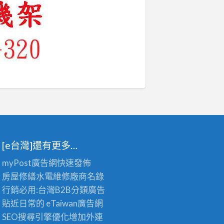
[e台灣]還有更多…
myPost廣告網
快速發佈
房屋修繕
水電維修廠商名錄
行銷必用:台灣B2B
分類廣告
貼近日常的
eTaiwan廣告網
SEO搜尋引擎優化
增加外連