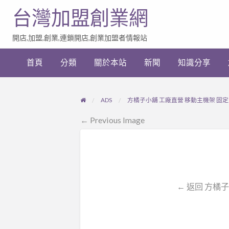
台灣加盟創業網
開店,加盟,創業,連鎖開店,創業加盟者情報站
加
盟
首頁
分類
關於本站
新聞
知識分享
創
業
網
站
ADS
方橘子小舖 工廠直營 移動主機架 固定主機
連
結
← Previous Image
← 返回 方橘子