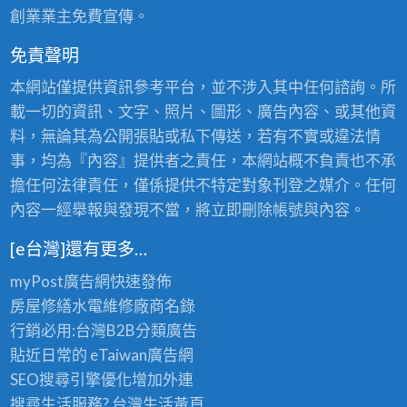
創業業主免費宣傳。
免責聲明
本網站僅提供資訊參考平台，並不涉入其中任何諮詢。所
載一切的資訊、文字、照片、圖形、廣告內容、或其他資
料，無論其為公開張貼或私下傳送，若有不實或違法情
事，均為『內容』提供者之責任，本網站概不負責也不承
擔任何法律責任，僅係提供不特定對象刊登之媒介。任何
內容一經舉報與發現不當，將立即刪除帳號與內容。
[e台灣]還有更多…
myPost廣告網
快速發佈
房屋修繕
水電維修廠商名錄
行銷必用:台灣B2B
分類廣告
貼近日常的
eTaiwan廣告網
SEO搜尋引擎優化
增加外連
搜尋生活服務? 台灣
生活黃頁